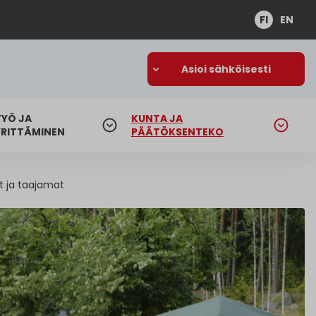
FI
EN
Asioi sähköisesti
TYÖ JA
KUNTA JA
YRITTÄMINEN
PÄÄTÖKSENTEKO
t ja taajamat