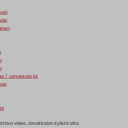
ski
äki
ainen
n
a
a
a / Janakkala kk
ski
lä
ttava video Janakkalan kylistä alta.