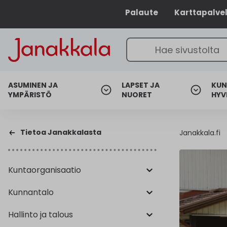
Palaute
Karttapalve
ASUMINEN JA
LAPSET JA
KUN
YMPÄRISTÖ
NUORET
HYV
Tietoa Janakkalasta
Janakkala.fi
Kuntaorganisaatio
Kunnantalo
Hallinto ja talous