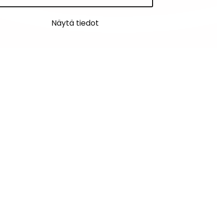
Näytä tiedot
PALAUTE
AJANKOHTAISET
YHTEYSTIEDOT
KARTTAPALVELU