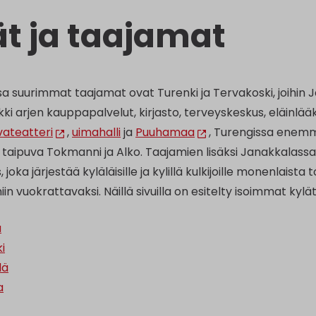
ät ja taajamat
a suurimmat taajamat ovat Turenki ja Tervakoski, joihin 
kki arjen kauppapalvelut, kirjasto, terveyskeskus, eläinlääk
vateatteri
,
uimahalli
ja
Puuhamaa
, Turengissa enemm
taipuva Tokmanni ja Alko. Taajamien lisäksi Janakkalassa 
, joka järjestää kyläläisille ja kylillä kulkijoille monenlais
in vuokrattavaksi. Näillä sivuilla on esitelty isoimmat kylät
a
i
lä
a