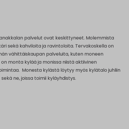
Janakkalan palvelut ovat keskittyneet. Molemmista
äri sekä kahviloita ja ravintoloita. Tervakoskella on
än vähittäiskaupan palveluita, kuten moneen
on monta kylää ja monissa niistä aktiivinen
ta toimintaa. Monesta kylästä löytyy myös kylätalo juhliin
 sekä ne, joissa toimii kyläyhdistys.