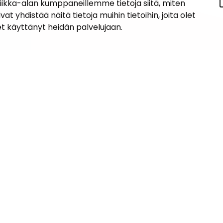
tiikka-alan kumppaneillemme tietoja siitä, miten
hdistää näitä tietoja muihin tietoihin, joita olet
let käyttänyt heidän palvelujaan.
iedot
Navigaatio
ASUMINEN JA YMPÄRISTÖ
an kunta
lo
LAPSET JA NUORET
 1, 14200 Turenki
KUNTALAISTEN HYVINVOINTI
5090 449
janakkala.fi
VAPAA-AIKA JA MATKAILU
soite
TYÖ JA YRITTÄMINEN