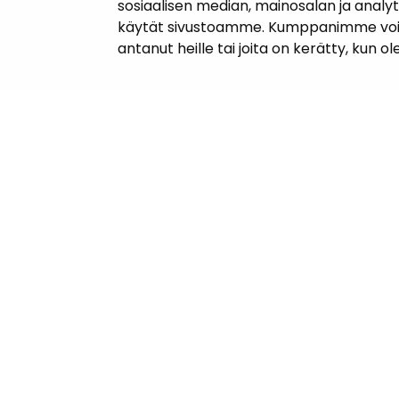
sosiaalisen median, mainosalan ja analy
käytät sivustoamme. Kumppanimme voivat y
antanut heille tai joita on kerätty, kun o
Yhteyst
Janakkal
Kunnanta
Juttilantie
Puh. 050 
kirjaamo@
Laskutuso