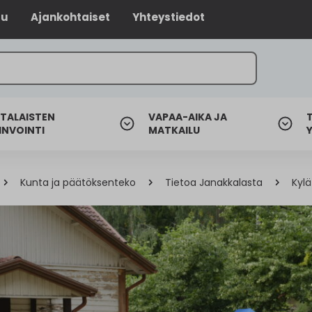
lu
Ajankohtaiset
Yhteystiedot
TALAISTEN
VAPAA-AIKA JA
INVOINTI
MATKAILU
Kunta ja päätöksenteko
Tietoa Janakkalasta
Kylä