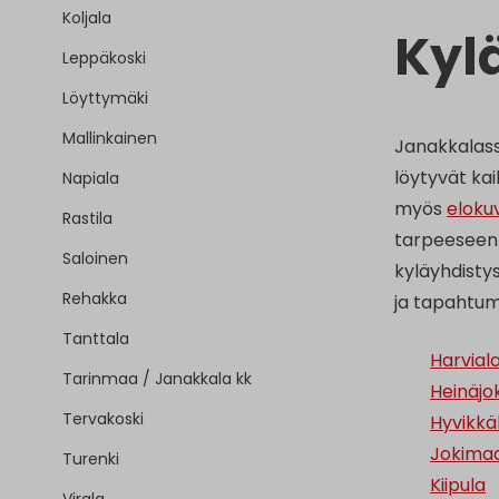
Koljala
Kyl
Leppäkoski
Löyttymäki
Mallinkainen
Janakkalass
löytyvät kai
Napiala
myös
eloku
Rastila
tarpeeseen 
Saloinen
kyläyhdistys
Rehakka
ja tapahtumi
Tanttala
Harvial
Tarinmaa / Janakkala kk
Heinäjok
Tervakoski
Hyvikkä
Jokima
Turenki
Kiipula