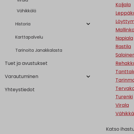
Virala
Koljala
Vähikkälä
Leppäko
Löyttym
Historia
Mallink
Karttapalvelu
Napiala
Rastila
Tarinoita Janakkalasta
Saloine
Tuet ja avustukset
Rehakk
Tanttal
Varautuminen
Tarinma
Tervako
Yhteystiedot
Turenki
Virala
Vähikkä
Katso ihastu