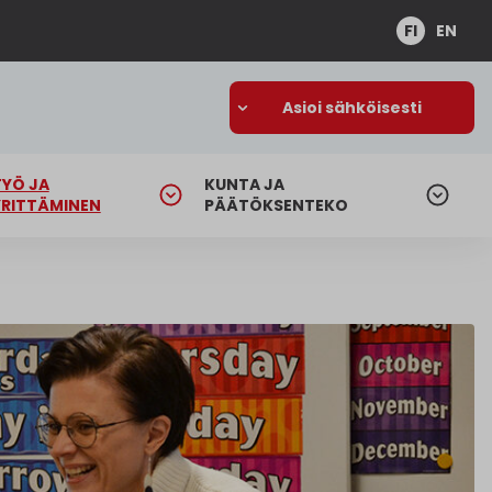
FI
EN
Asioi sähköisesti
TYÖ JA
KUNTA JA
YRITTÄMINEN
PÄÄTÖKSENTEKO