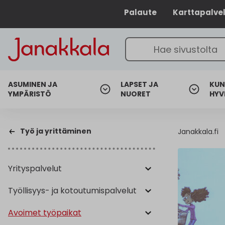
Palaute
Karttapalve
ASUMINEN JA
LAPSET JA
KUN
YMPÄRISTÖ
NUORET
HYV
Työ ja yrittäminen
Janakkala.fi
Yrityspalvelut
Työllisyys- ja kotoutumispalvelut
Avoimet työpaikat