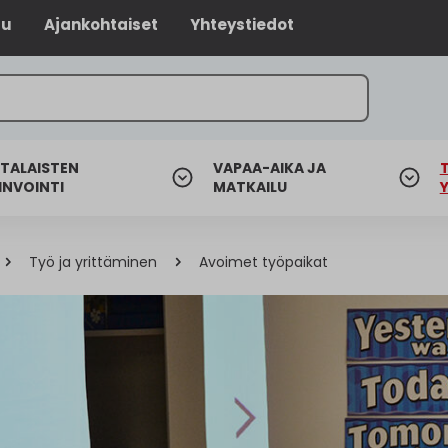
lu
Ajankohtaiset
Yhteystiedot
TALAISTEN
VAPAA-AIKA JA
INVOINTI
MATKAILU
Työ ja yrittäminen
Avoimet työpaikat