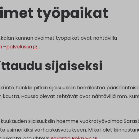
imet työpaikat
kkalan kunnan avoimet työpaikat ovat nähtävillä
fi –palvelussa
.
ittaudu sijaiseksi
unta hankkii pitkiin sijaisuuksiin henkilöstöä pääsääntöise
n kautta. Haussa olevat tehtävät ovat nähtävillä mm. Kunt
.
 kuukauden sijaisuuksiin haemme vuokratyövoimaa Sarast
a esimerkiksi varhaiskasvatukseen. Mikäli olet kiinnostun
aisuuksista, ota yhteys
Sarastia Rekryyn
.