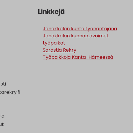
Linkkejä
Janakkalan kunta työnantajana
Janakkalan kunnan avoimet
työpaikat
Sarastia Rekry
Työpaikkoja Kanta-Hämeessä
sti
arekry.fi
ia
ut