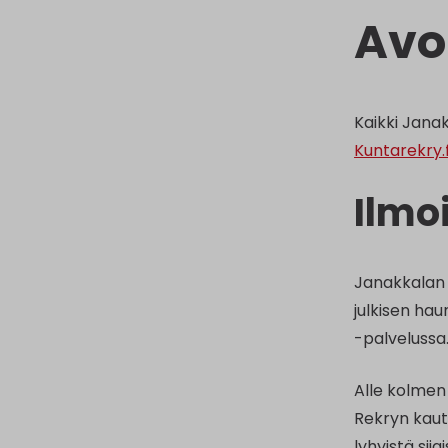
Avo
Kaikki Jana
Kuntarekry.
Ilmo
Janakkalan k
julkisen hau
-palvelussa
Alle kolmen
Rekryn kautt
lyhyistä sij