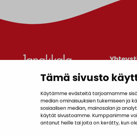
Yhteyst
Tämä sivusto käytt
Janakkal
Kunnanta
Käytämme evästeitä tarjoamamme sisällö
Juttilantie
median ominaisuuksien tukemiseen ja k
sosiaalisen median, mainosalan ja analy
Puh. 050 
käytät sivustoamme. Kumppanimme voivat y
kirjaamo@
antanut heille tai joita on kerätty, kun o
Laskutuso