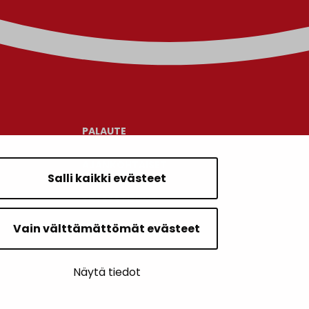
PALAUTE
AJANKOHTAISET
Salli kaikki evästeet
YHTEYSTIEDOT
Vain välttämättömät evästeet
KARTTAPALVELU
Näytä tiedot