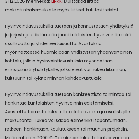
31.12.2026 mennessä:
LINKKI
Muistakaa liittää
maksatushakemukselle myös liitteet kulutositteista!
Hyvinvointiavustuksilla tuetaan ja kannustetaan yhdistyksiä
ja järjestöjä edistämään janakkalalaisten hyvinvointia sekä
osallisuutta ja yhdenvertaisuutta. Avustuksia
myönnettäessä huomioidaan yhdistysten yhdenvertainen
kohtelu, jolloin hyvinvointiavustuksia myönnetään
ensisijaisesti yhdistyksille, jotka eivät voi hakea liikunnan,
kulttuurin tai kylätoiminnan kohdeavustuksia.
Hyvinvointiavustuksilla tuetaan konkreettista toimintaa tai
hankintaa kuntalaisten hyvinvoinnin edistämiseksi.
Avustettu toiminta tulee olla kaikille avointa ja osallistujille
maksutonta. Tukea voi saada esimerkiksi tapahtumaan,
retkeen, hankintaan, koulutukseen tai muuhun projektiin.
Määräraha on 7000 €. Toiminnan tulee toteutua vuoden