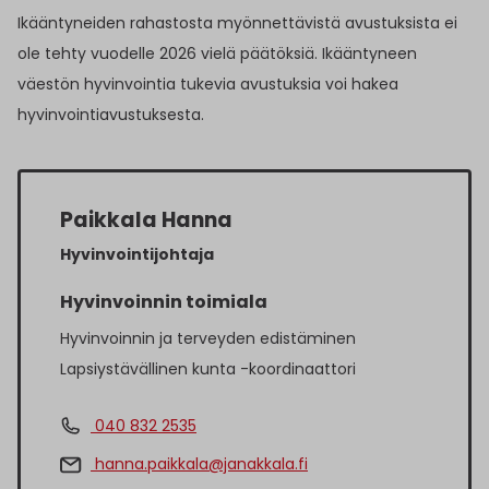
Ikääntyneiden rahastosta myönnettävistä avustuksista ei
ole tehty vuodelle 2026 vielä päätöksiä. Ikääntyneen
väestön hyvinvointia tukevia avustuksia voi hakea
hyvinvointiavustuksesta.
Paikkala Hanna
Hyvinvointijohtaja
Hyvinvoinnin toimiala
Hyvinvoinnin ja terveyden edistäminen
Lapsiystävällinen kunta -koordinaattori
040 832 2535
hanna.paikkala@janakkala.fi