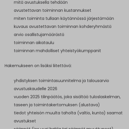
mitä avustuksella tehdään
avustettavan toiminnan kustannukset
miten toiminta tullaan käytännössä järjestämään
kuvaus avustettavan toiminnan kohderyhmästä
arvio osallistujamäärästä
toiminnan aikataulu
toiminnan mahdolliset yhteistyökumppanit
Hakemukseen on lisäksi liitettävä:
yhdistyksen toimintasuunnitelma ja talousarvio
avustuskaudelle 2026
vuoden 2025 tilinpäätös, joka sisältää tuloslaskelman,
taseen ja toimintakertomuksen (alustava)
tiedot yhteisön muulta taholta (valtio, kunta) saamat
avustukset
säännöt (jos uusi hakija tai säännöt muuttuneet)