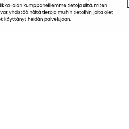
tiikka-alan kumppaneillemme tietoja siitä, miten
hdistää näitä tietoja muihin tietoihin, joita olet
let käyttänyt heidän palvelujaan.
iedot
Navigaatio
ASUMINEN JA YMPÄRISTÖ
an kunta
lo
LAPSET JA NUORET
 1, 14200 Turenki
KUNTALAISTEN HYVINVOINTI
5090 449
janakkala.fi
VAPAA-AIKA JA MATKAILU
soite
TYÖ JA YRITTÄMINEN
KUNTA JA PÄÄTÖKSENTEKO