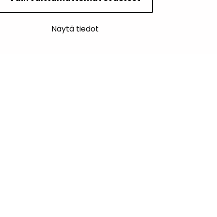
Näytä tiedot
PALAUTE
AJANKOHTAISET
YHTEYSTIEDOT
KARTTAPALVELU