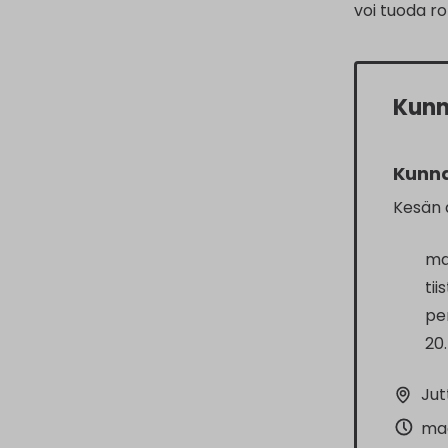
voi tuoda ro
Kunn
Kunn
Kesän a
ma
tii
per
20.
Jut
maa