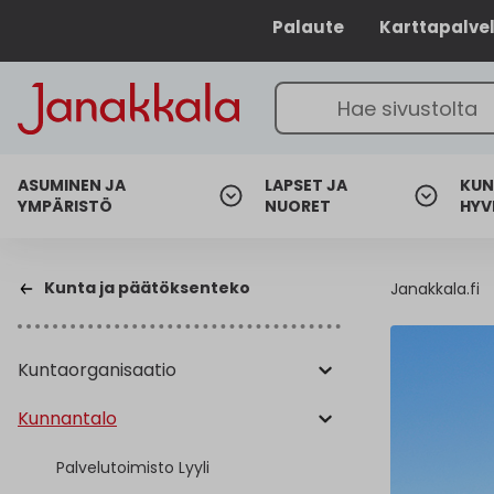
Palaute
Karttapalve
ASUMINEN JA
LAPSET JA
KUN
YMPÄRISTÖ
NUORET
HYV
Kunta ja päätöksenteko
Janakkala.fi
Kuntaorganisaatio
Kunnantalo
Palvelutoimisto Lyyli