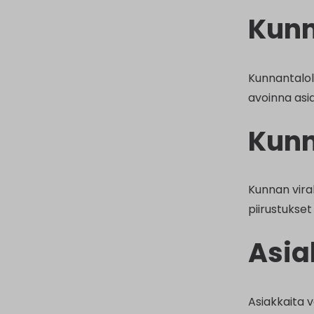
Kunn
Kunnantaloll
avoinna asi
Kunn
Kunnan viral
piirustukset 
Asia
Asiakkaita v