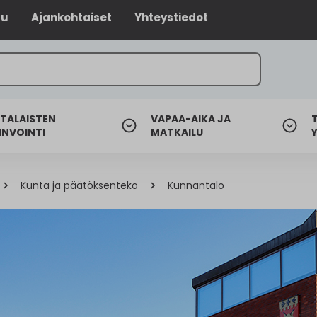
lu
Ajankohtaiset
Yhteystiedot
TALAISTEN
VAPAA-AIKA JA
INVOINTI
MATKAILU
Kunta ja päätöksenteko
Kunnantalo