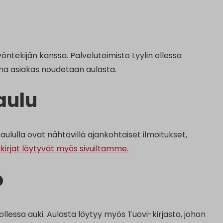
öntekijän kanssa. Palvelutoimisto Lyylin ollessa
na asiakas noudetaan aulasta.
aulu
aululla ovat nähtävillä ajankohtaiset ilmoitukset,
akirjat löytyvät myös sivuiltamme.
o
llessa auki. Aulasta löytyy myös Tuovi-kirjasto, johon