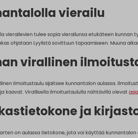
antalolla vierailu
a vierailevien tulee sopia vierailunsa etukäteen kunnan ty
akas ohjataan Lyylistä sovittuun tapaamiseen. Muuna aika
an virallinen ilmoitust
linen ilmoitustaulu sijaitsee kunnantalon aulassa. Ilmoitust
ja kaavat. Virallisella ilmoitustaululla nähtävillä olevat
asi
kastietokone ja kirjast
arten on aulassa tietokone, jota voi käyttää kunnantalon o