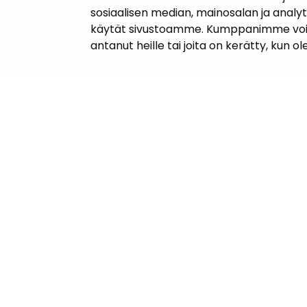
sosiaalisen median, mainosalan ja analy
käytät sivustoamme. Kumppanimme voivat y
antanut heille tai joita on kerätty, kun o
Yhteyst
Janakkal
Kunnanta
Juttilantie
Puh. 050 
kirjaamo@
Laskutuso