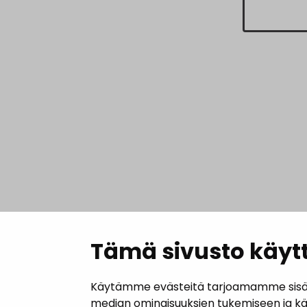
Tämä sivusto käytt
Käytämme evästeitä tarjoamamme sisällö
median ominaisuuksien tukemiseen ja k