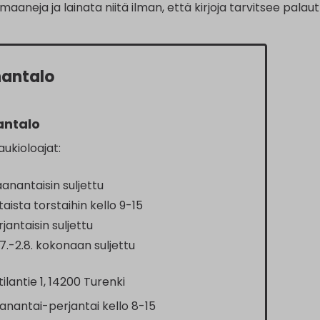
maaneja ja lainata niitä ilman, että kirjoja tarvitsee palaut
antalo
antalo
ukioloajat:
anantaisin suljettu
staista torstaihin kello 9-15
jantaisin suljettu
7.-2.8. kokonaan suljettu
tilantie 1, 14200 Turenki
nantai-perjantai kello 8-15