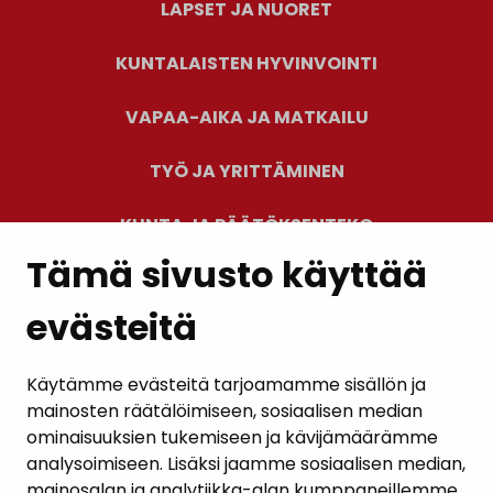
LAPSET JA NUORET
KUNTALAISTEN HYVINVOINTI
VAPAA-AIKA JA MATKAILU
TYÖ JA YRITTÄMINEN
KUNTA JA PÄÄTÖKSENTEKO
Tämä sivusto käyttää
evästeitä
PALAUTE
AJANKOHTAISET
Käytämme evästeitä tarjoamamme sisällön ja
mainosten räätälöimiseen, sosiaalisen median
YHTEYSTIEDOT
ominaisuuksien tukemiseen ja kävijämäärämme
analysoimiseen. Lisäksi jaamme sosiaalisen median,
KARTTAPALVELU
mainosalan ja analytiikka-alan kumppaneillemme