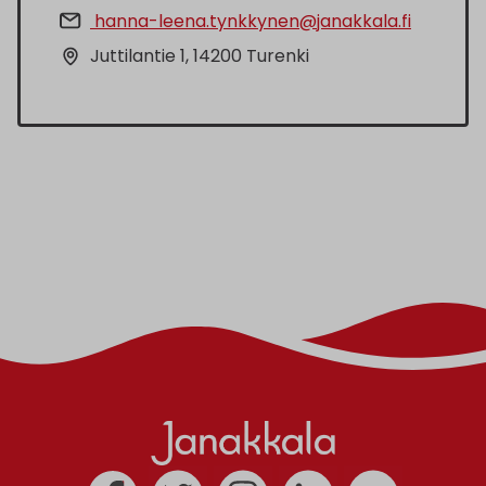
hanna-leena.tynkkynen@janakkala.fi
Juttilantie 1, 14200 Turenki