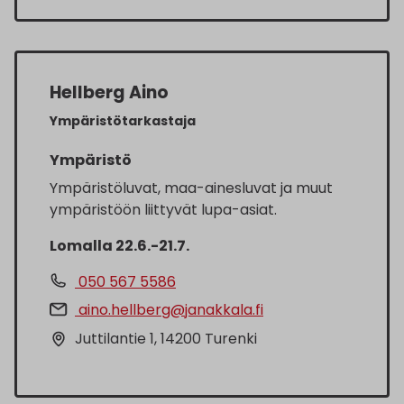
Hellberg Aino
Ympäristötarkastaja
Ympäristö
Ympäristöluvat, maa-ainesluvat ja muut
ympäristöön liittyvät lupa-asiat.
Lomalla 22.6.-21.7.
050 567 5586
aino.hellberg@janakkala.fi
Juttilantie 1, 14200 Turenki