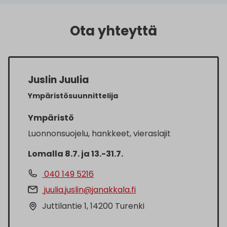
Ota yhteyttä
Juslin Juulia
Ympäristösuunnittelija
Ympäristö
Luonnonsuojelu, hankkeet, vieraslajit
Lomalla 8.7. ja 13.-31.7.
040 149 5216
juulia.juslin@janakkala.fi
Juttilantie 1, 14200 Turenki