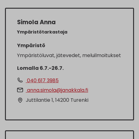
Simola Anna
Ympäristötarkastaja
Ympäristö
Ympäristöluvat, jätevedet, meluilmoitukset
Lomalla 6.7.-26.7.
040 617 3985
anna.simola@janakkala.fi
Juttilantie 1, 14200 Turenki