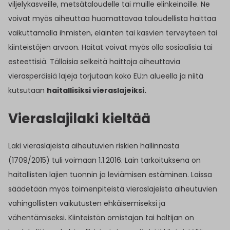
viljelykasveille, metsätaloudelle tai muille elinkeinoille. Ne
voivat myös aiheuttaa huomattavaa taloudellista haittaa
vaikuttamalla ihmisten, eläinten tai kasvien terveyteen tai
kiinteistöjen arvoon. Haitat voivat myös olla sosiaalisia tai
esteettisiä. Tällaisia selkeitä haittoja aiheuttavia
vierasperäisiä lajeja torjutaan koko EU:n alueella ja niitä
kutsutaan
haitallisiksi vieraslajeiksi.
Vieraslajilaki kieltää
Laki vieraslajeista aiheutuvien riskien hallinnasta
(1709/2015) tuli voimaan 1.1.2016. Lain tarkoituksena on
haitallisten lajien tuonnin ja leviämisen estäminen. Laissa
säädetään myös toimenpiteistä vieraslajeista aiheutuvien
vahingollisten vaikutusten ehkäisemiseksi ja
vähentämiseksi. Kiinteistön omistajan tai haltijan on