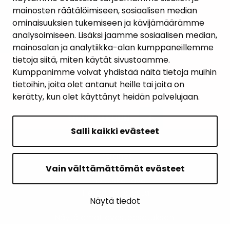
mainosten räätälöimiseen, sosiaalisen median
YHTEYSTIEDOT
ominaisuuksien tukemiseen ja kävijämäärämme
analysoimiseen. Lisäksi jaamme sosiaalisen median,
KARTTAPALVELU
mainosalan ja analytiikka-alan kumppaneillemme
tietoja siitä, miten käytät sivustoamme.
Kumppanimme voivat yhdistää näitä tietoja muihin
tietoihin, joita olet antanut heille tai joita on
kerätty, kun olet käyttänyt heidän palvelujaan.
SIVUN ALKUUN
Salli kaikki evästeet
Intranet
Saavutettavuusseloste
Vain välttämättömät evästeet
Ilmoituskanava
Tietoa sivustosta
Näytä tiedot
Sivukartta
Näytä omat evästeasetukseni
© 2026 Janakkalan kunta