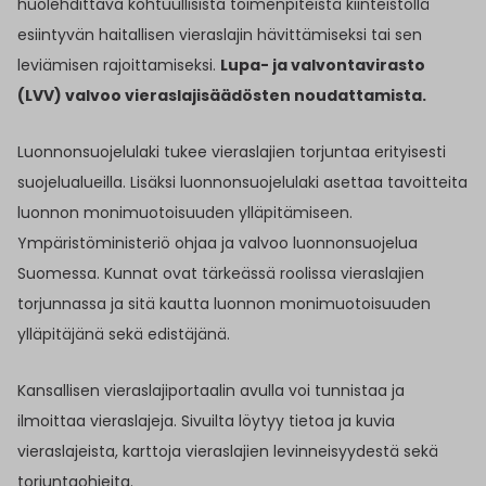
huolehdittava kohtuullisista toimenpiteistä kiinteistöllä
esiintyvän haitallisen vieraslajin hävittämiseksi tai sen
leviämisen rajoittamiseksi.
Lupa- ja valvontavirasto
(LVV) valvoo vieraslajisäädösten noudattamista.
Luonnonsuojelulaki tukee vieraslajien torjuntaa erityisesti
suojelualueilla. Lisäksi luonnonsuojelulaki asettaa tavoitteita
luonnon monimuotoisuuden ylläpitämiseen.
Ympäristöministeriö ohjaa ja valvoo luonnonsuojelua
Suomessa. Kunnat ovat tärkeässä roolissa vieraslajien
torjunnassa ja sitä kautta luonnon monimuotoisuuden
ylläpitäjänä sekä edistäjänä.
Kansallisen vieraslajiportaalin avulla voi tunnistaa ja
ilmoittaa vieraslajeja. Sivuilta löytyy tietoa ja kuvia
vieraslajeista, karttoja vieraslajien levinneisyydestä sekä
torjuntaohjeita.