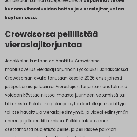
Janakkalan kunnan aluepalveluille.
Aluepalvelut tekee
kunnan viheralueiden hoitoa ja vieraslajitorjuntaa
käytännössä.
Crowdsorsa pelillistää
vieraslajitorjuntaa
Janakkalan kuntaan on hankittu Crowdsorsa–
mobiilisovellus vieraslajitorjunnan työkaluksi. Janakkalassa
Crowdsorsan avulla torjutaan kesällä 2026 ensisijaisesti
jättipalsamia ja lupiinia. Vieraslajien torjuntamenetelminä
voidaan käyttää niittoa, maasta juurineen vetämistä tai
kitkemistä. Pelatessa pelaaja löytää kartalle jo merkittyjä
tai itse havaittuja vieraslajiesiintymiä, ja videoi esiintymän
ennen ja jälkeen kitkemisen. Palkkio tulee kunnan
asettamasta budjetista pelille, ja peli laskee palkkion