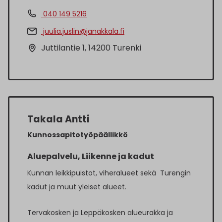
040 149 5216
juulia.juslin@janakkala.fi
Juttilantie 1, 14200 Turenki
Takala Antti
Kunnossapitotyöpäällikkö
Aluepalvelu, Liikenne ja kadut
Kunnan leikkipuistot, viheralueet sekä Turengin
kadut ja muut yleiset alueet.
Tervakosken ja Leppäkosken alueurakka ja