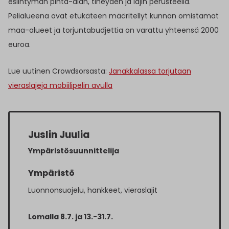
esiintymän pinta-alan, tiheyden ja lajin perusteella.
Pelialueena ovat etukäteen määritellyt kunnan omistamat
maa-alueet ja torjuntabudjettia on varattu yhteensä 2000
euroa.
Lue uutinen Crowdsorsasta:
Janakkalassa torjutaan
vieraslajeja mobiilipelin avulla
Juslin Juulia
Ympäristösuunnittelija
Ympäristö
Luonnonsuojelu, hankkeet, vieraslajit
Lomalla 8.7. ja 13.-31.7.