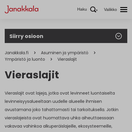
Haku
Valikko
Siirry osioon
Janakkala.fi
Asuminen ja ympäristö
Ympäristö ja luonto
Vieraslajit
Vieraslajit
Vieraslajit ovat lajeja, jotka ovat levinneet luontaiselta
levinneisyysalueeltaan uudelle alueelle ihmisen
avustamana joko tahattomasti tai tarkoituksella. Jotkin
vieraslajeista ovat huomattava uhka aiheuttaessaan
vakavaa vahinkoa alkuperäislajeille, ekosysteemeille,