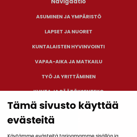
Navigaatio
ASUMINEN JA YMPÄRISTÖ
LAPSET JA NUORET
KUNTALAISTEN HYVINVOINTI
VAPAA-AIKA JA MATKAILU
TYÖ JA YRITTÄMINEN
KUNTA JA PÄÄTÖKSENTEKO
Tämä sivusto käyttää
evästeitä
PALAUTE
AJANKOHTAISET
Käytämme evästeitä tarjoamamme sisällön ja