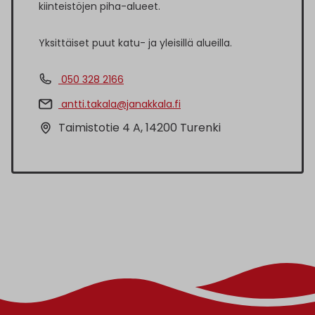
kiinteistöjen piha-alueet.
Yksittäiset puut katu- ja yleisillä alueilla.
050 328 2166
antti.takala@janakkala.fi
Taimistotie 4 A, 14200 Turenki