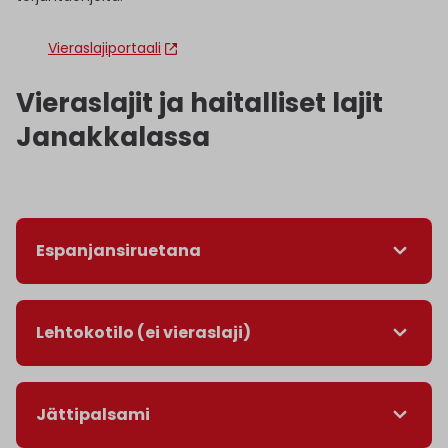
Vieraslajiportaali
Vieraslajit ja haitalliset lajit
Janakkalassa
Espanjansiruetana
Lehtokotilo (ei vieraslaji)
Jättipalsami