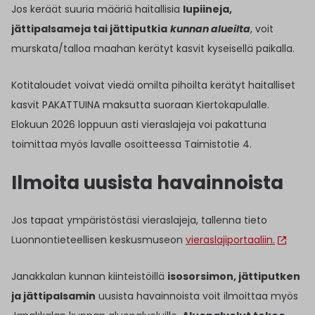
Jos keräät suuria määriä haitallisia
lupiineja,
jättipalsameja tai jättiputkia
kunnan alueilta
, voit
murskata/talloa maahan kerätyt kasvit kyseisellä paikalla.
Kotitaloudet voivat viedä omilta pihoilta kerätyt haitalliset
kasvit PAKATTUINA maksutta suoraan Kiertokapulalle.
Elokuun 2026 loppuun asti vieraslajeja voi pakattuna
toimittaa myös lavalle osoitteessa Taimistotie 4.
Ilmoita uusista havainnoista
Jos tapaat ympäristöstäsi vieraslajeja, tallenna tieto
Luonnontieteellisen keskusmuseon
vieraslajiportaaliin.
Janakkalan kunnan kiinteistöillä
isosorsimon, jättiputken
ja jättipalsamin
uusista havainnoista voit ilmoittaa myös