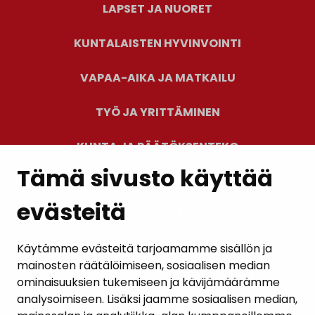
LAPSET JA NUORET
KUNTALAISTEN HYVINVOINTI
VAPAA-AIKA JA MATKAILU
TYÖ JA YRITTÄMINEN
KUNTA JA PÄÄTÖKSENTEKO
Tämä sivusto käyttää
evästeitä
PALAUTE
AJANKOHTAISET
Käytämme evästeitä tarjoamamme sisällön ja
mainosten räätälöimiseen, sosiaalisen median
YHTEYSTIEDOT
ominaisuuksien tukemiseen ja kävijämäärämme
analysoimiseen. Lisäksi jaamme sosiaalisen median,