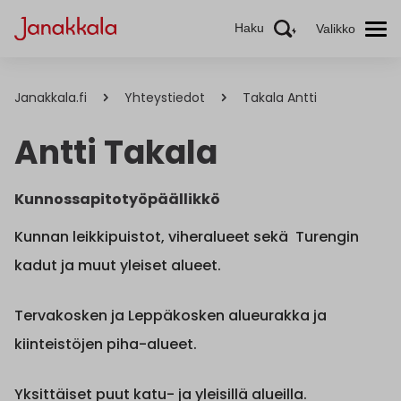
Haku
Valikko
Janakkala.fi
Yhteystiedot
Takala Antti
Antti Takala
Kunnossapitotyöpäällikkö
Kunnan leikkipuistot, viheralueet sekä Turengin
kadut ja muut yleiset alueet.
Tervakosken ja Leppäkosken alueurakka ja
kiinteistöjen piha-alueet.
Yksittäiset puut katu- ja yleisillä alueilla.