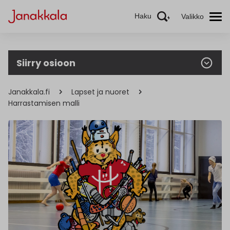
Haku
Valikko
Siirry osioon
Janakkala.fi
Lapset ja nuoret
Harrastamisen malli