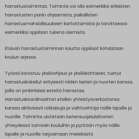
harrastustoimintaa. Toiminta voi olla esimerkiksi erilaisten
harrastusten pariin ohjaamista, paikallisten
harrastusmahdollisuuksien kartoittamista ja tarvittaessa
esimerkiksi oppilaan tukena olemista.
Etsivän harrastustoiminnan kautta oppilaat kohdataan
koulun arjessa.
Työssä korostuu yksilöohjaus ja yksilökohtaiset, tuetut
harrastuskokeilut erityisesti niiden lasten ja nuorten kanssa,
joilla on jonkinlaisia esteitä harrastaa.
Harrastuskoordinaattori etsiikin yhteistyöverkostonsa
kanssa aktiivisesti ratkaisuja ja vaihtoehtoja näille lapsille ja
nuorille. Toiminta ulotetaan lastensuojelulaitosten
yhteydessä toimiviin kouluihin ja pyritään myös näille
lapsille ja nuorille tarjoamaan mielekästä