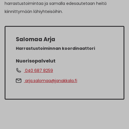
harrastustoimintaa ja samalla edesautetaan heitä
kiinnittymään lähiyhteisöihin.
Salomaa Arja
Harrastustoiminnan koordinaattori
Nuorisopalvelut
040 687 8259
arja.salomaa@janakkala.fi