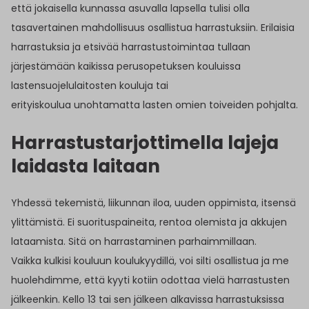
että jokaisella kunnassa asuvalla lapsella tulisi olla
tasavertainen mahdollisuus osallistua harrastuksiin. Erilaisia
harrastuksia ja etsivää harrastustoimintaa tullaan
järjestämään kaikissa perusopetuksen kouluissa
lastensuojelulaitosten kouluja tai
erityiskoulua unohtamatta lasten omien toiveiden pohjalta.
Harrastustarjottimella lajeja
laidasta laitaan
Yhdessä tekemistä, liikunnan iloa, uuden oppimista, itsensä
ylittämistä. Ei suorituspaineita, rentoa olemista ja akkujen
lataamista. Sitä on harrastaminen parhaimmillaan.
Vaikka kulkisi kouluun koulukyydillä, voi silti osallistua ja me
huolehdimme, että kyyti kotiin odottaa vielä harrastusten
jälkeenkin. Kello 13 tai sen jälkeen alkavissa harrastuksissa