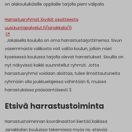
on alakouluikäisille oppilaille tarjolla pieni välipala.
Harrastusryhmät löydät osoitteesta
uusi.kuntapalvelut.fi/janakkala/fi
. Jokaisella koululla on oma harrastustarjottimensa. Sivun
vasemmasta valikosta voit valita koulun, jolloin näet
kyseisessä koulussa tarjolla olevat harrastukset. Sivuilla on
nyt näkyvissä kaikki suunnitellut ryhmät. Jotta
harrastusryhmä voidaan aloittaa, tulee ilmoittautuneita
ryhmään olla joukkuelajeissa vähintään 6, muissa
harrastuksissa pääsääntöisesti 3.
Etsivä harrastustoiminta
Harrastustoiminnan koordinaattori kiertää kaikissa
Janakkalan kouluissa tekemässä myös ns. etsivää