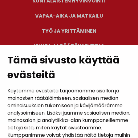
KUNTALAISTEN HYVINVOINTI
VAPAA-AIKA JA MATKAILU
TYÖ JA YRITTÄMINEN
KUNTA JA PÄÄTÖKSENTEKO
Tämä sivusto käyttää
evästeitä
PALAUTE
AJANKOHTAISET
Käytämme evästeitä tarjoamamme sisällön ja
mainosten räätälöimiseen, sosiaalisen median
YHTEYSTIEDOT
ominaisuuksien tukemiseen ja kävijämäärämme
analysoimiseen. Lisäksi jaamme sosiaalisen median,
KARTTAPALVELU
mainosalan ja analytiikka-alan kumppaneillemme
tietoja siitä, miten käytät sivustoamme.
Kumppanimme voivat yhdistää näitä tietoja muihin