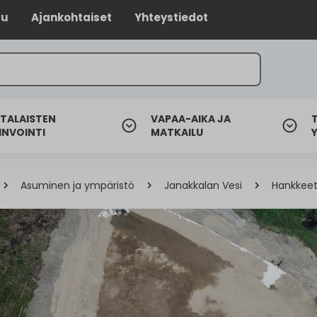
lu
Ajankohtaiset
Yhteystiedot
TALAISTEN
VAPAA-AIKA JA
INVOINTI
MATKAILU
Asuminen ja ympäristö
Janakkalan Vesi
Hankkee