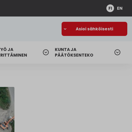
FI
EN
Asioi sähköisesti
TYÖ JA
KUNTA JA
YRITTÄMINEN
PÄÄTÖKSENTEKO
t