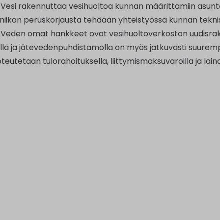
Vesi rakennuttaa vesihuoltoa kunnan määrittämiin asunto
kniikan peruskorjausta tehdään yhteistyössä kunnan tekn
Veden omat hankkeet ovat vesihuoltoverkoston uudisrak
iöillä ja jätevedenpuhdistamolla on myös jatkuvasti suure
eutetaan tulorahoituksella, liittymismaksuvaroilla ja lain