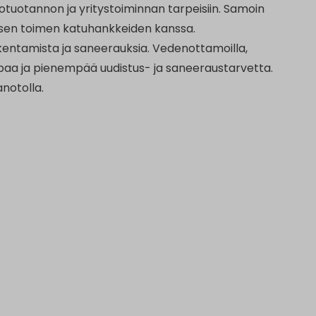
tuotannon ja yritystoiminnan tarpeisiin. Samoin
isen toimen katuhankkeiden kanssa.
entamista ja saneerauksia. Vedenottamoilla,
mpaa ja pienempää uudistus- ja saneeraustarvetta.
anotolla.