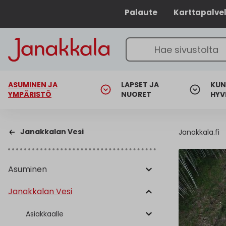
Palaute
Karttapalve
ASUMINEN JA
LAPSET JA
KUN
YMPÄRISTÖ
NUORET
HYV
Janakkalan Vesi
Janakkala.fi
Asuminen
Janakkalan Vesi
Asiakkaalle