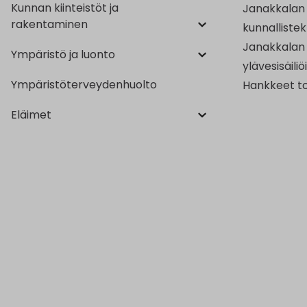
Kunnan kiinteistöt ja
Janakkalan 
rakentaminen
kunnalliste
Janakkalan 
Ympäristö ja luonto
ylävesisäil
Ympäristöterveydenhuolto
Hankkeet tot
Eläimet