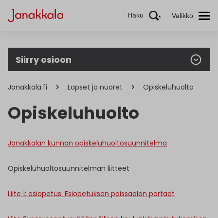
Haku
Valikko
Siirry osioon
Janakkala.fi
Lapset ja nuoret
Opiskeluhuolto
Opiskeluhuolto
Janakkalan kunnan opiskeluhuoltosuunnitelma
Opiskeluhuoltosuunnitelman liitteet
Liite 1: esiopetus: Esiopetuksen poissaolon portaat