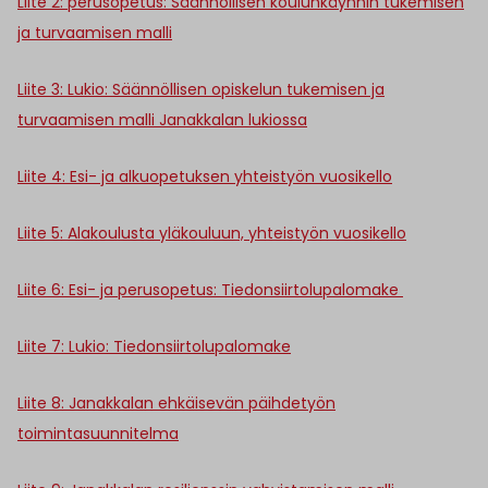
Liite 2: perusopetus: Säännöllisen koulunkäynnin tukemisen
ja turvaamisen malli
Liite 3: Lukio: Säännöllisen opiskelun tukemisen ja
turvaamisen malli Janakkalan lukiossa
Liite 4: Esi- ja alkuopetuksen yhteistyön vuosikello
Liite 5: Alakoulusta yläkouluun, yhteistyön vuosikello
Liite 6: Esi- ja perusopetus: Tiedonsiirtolupalomake
Liite 7: Lukio: Tiedonsiirtolupalomake
Liite 8: Janakkalan ehkäisevän päihdetyön
toimintasuunnitelma