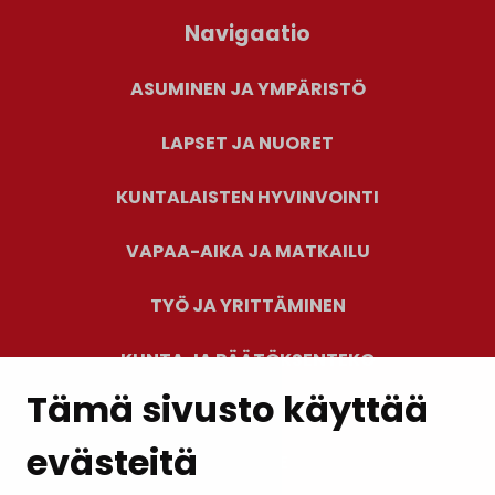
Navigaatio
ASUMINEN JA YMPÄRISTÖ
LAPSET JA NUORET
KUNTALAISTEN HYVINVOINTI
VAPAA-AIKA JA MATKAILU
TYÖ JA YRITTÄMINEN
KUNTA JA PÄÄTÖKSENTEKO
Tämä sivusto käyttää
evästeitä
PALAUTE