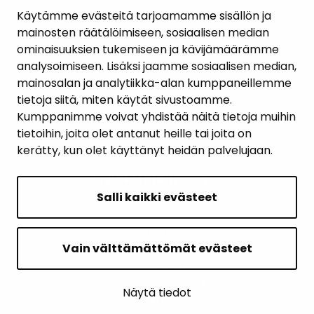
AJANKOHTAISET
Käytämme evästeitä tarjoamamme sisällön ja
mainosten räätälöimiseen, sosiaalisen median
YHTEYSTIEDOT
ominaisuuksien tukemiseen ja kävijämäärämme
analysoimiseen. Lisäksi jaamme sosiaalisen median,
KARTTAPALVELU
mainosalan ja analytiikka-alan kumppaneillemme
tietoja siitä, miten käytät sivustoamme.
Kumppanimme voivat yhdistää näitä tietoja muihin
tietoihin, joita olet antanut heille tai joita on
kerätty, kun olet käyttänyt heidän palvelujaan.
SIVUN ALKUUN
Salli kaikki evästeet
Intranet
Saavutettavuusseloste
Vain välttämättömät evästeet
Ilmoituskanava
Tietoa sivustosta
Näytä tiedot
Sivukartta