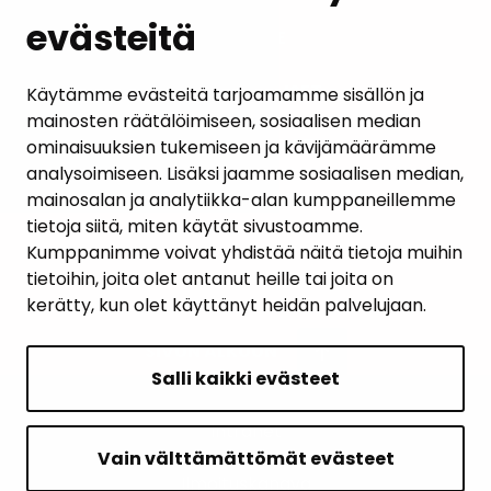
evästeitä
PALAUTE
AJANKOHTAISET
Käytämme evästeitä tarjoamamme sisällön ja
mainosten räätälöimiseen, sosiaalisen median
YHTEYSTIEDOT
ominaisuuksien tukemiseen ja kävijämäärämme
analysoimiseen. Lisäksi jaamme sosiaalisen median,
KARTTAPALVELU
mainosalan ja analytiikka-alan kumppaneillemme
tietoja siitä, miten käytät sivustoamme.
Kumppanimme voivat yhdistää näitä tietoja muihin
tietoihin, joita olet antanut heille tai joita on
kerätty, kun olet käyttänyt heidän palvelujaan.
SIVUN ALKUUN
Salli kaikki evästeet
Intranet
Saavutettavuusseloste
Vain välttämättömät evästeet
Ilmoituskanava