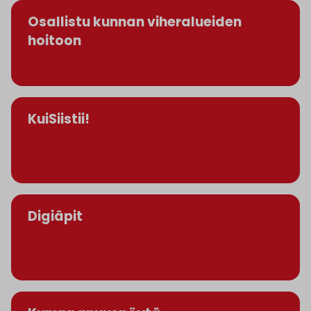
Osallistu kunnan viheralueiden
hoitoon
KuiSiistii!
Digiäpit