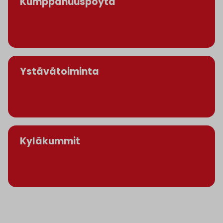
Kumppanuuspöytä
Ystävätoiminta
Kyläkummit