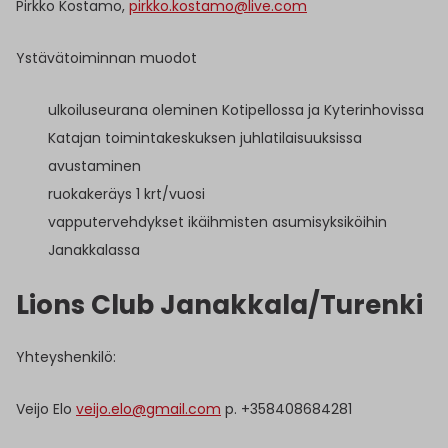
Pirkko Kostamo,
pirkko.kostamo@live.com
Ystävätoiminnan muodot
ulkoiluseurana oleminen Kotipellossa ja Kyterinhovissa
Katajan toimintakeskuksen juhlatilaisuuksissa
avustaminen
ruokakeräys 1 krt/vuosi
vapputervehdykset ikäihmisten asumisyksiköihin
Janakkalassa
Lions Club Janakkala/Turenki
Yhteyshenkilö:
Veijo Elo
veijo.elo@gmail.com
p. +358408684281