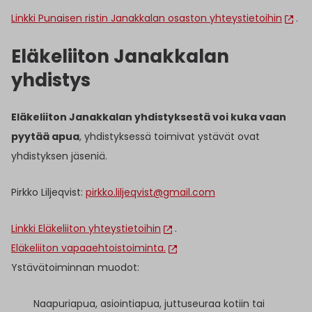
Linkki Punaisen ristin Janakkalan osaston yhteystietoihin
.
Eläkeliiton Janakkalan
yhdistys
Eläkeliiton Janakkalan yhdistyksestä voi kuka vaan
pyytää apua
, yhdistyksessä toimivat ystävät ovat
yhdistyksen jäseniä.
Pirkko Liljeqvist:
pirkko.liljeqvist@gmail.com
Linkki Eläkeliiton yhteystietoihin
.
Eläkeliiton vapaaehtoistoiminta.
Ystävätoiminnan muodot:
Naapuriapua, asiointiapua, juttuseuraa kotiin tai