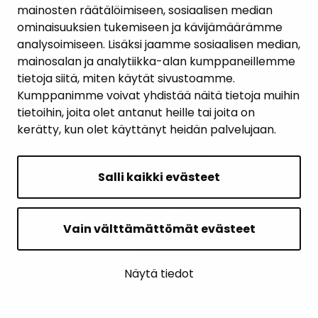
mainosten räätälöimiseen, sosiaalisen median
YHTEYSTIEDOT
ominaisuuksien tukemiseen ja kävijämäärämme
analysoimiseen. Lisäksi jaamme sosiaalisen median,
KARTTAPALVELU
mainosalan ja analytiikka-alan kumppaneillemme
tietoja siitä, miten käytät sivustoamme.
Kumppanimme voivat yhdistää näitä tietoja muihin
tietoihin, joita olet antanut heille tai joita on
kerätty, kun olet käyttänyt heidän palvelujaan.
SIVUN ALKUUN
Salli kaikki evästeet
Intranet
Saavutettavuusseloste
Vain välttämättömät evästeet
Ilmoituskanava
Tietoa sivustosta
Näytä tiedot
Sivukartta
Näytä omat evästeasetukseni
© 2026 Janakkalan kunta