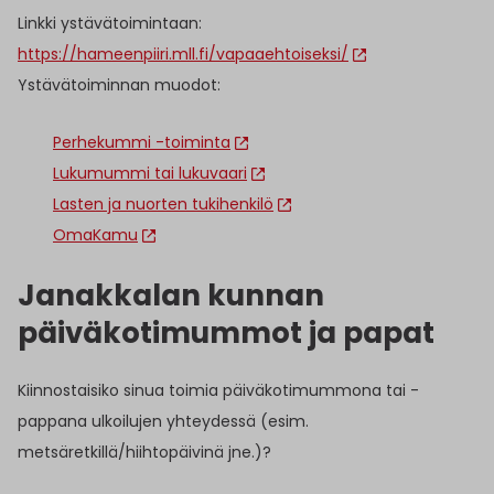
Linkki ystävätoimintaan:
https://hameenpiiri.mll.fi/vapaaehtoiseksi/
Ystävätoiminnan muodot:
Perhekummi -toiminta
Lukumummi tai lukuvaari
Lasten ja nuorten tukihenkilö
OmaKamu
Janakkalan kunnan
päiväkotimummot ja papat
Kiinnostaisiko sinua toimia päiväkotimummona tai -
pappana ulkoilujen yhteydessä (esim.
metsäretkillä/hiihtopäivinä jne.)?