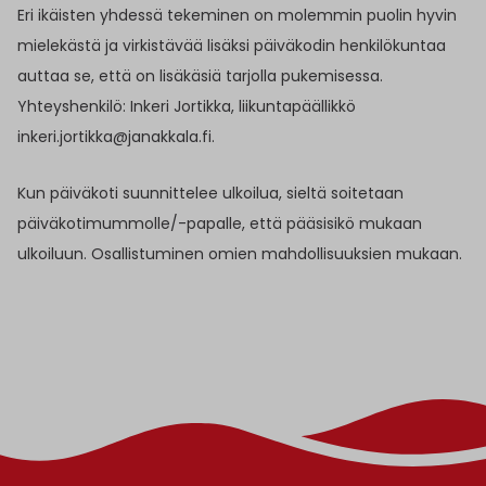
Eri ikäisten yhdessä tekeminen on molemmin puolin hyvin
mielekästä ja virkistävää lisäksi päiväkodin henkilökuntaa
auttaa se, että on lisäkäsiä tarjolla pukemisessa.
Yhteyshenkilö: Inkeri Jortikka, liikuntapäällikkö
inkeri.jortikka@janakkala.fi.
Kun päiväkoti suunnittelee ulkoilua, sieltä soitetaan
päiväkotimummolle/-papalle, että pääsisikö mukaan
ulkoiluun. Osallistuminen omien mahdollisuuksien mukaan.