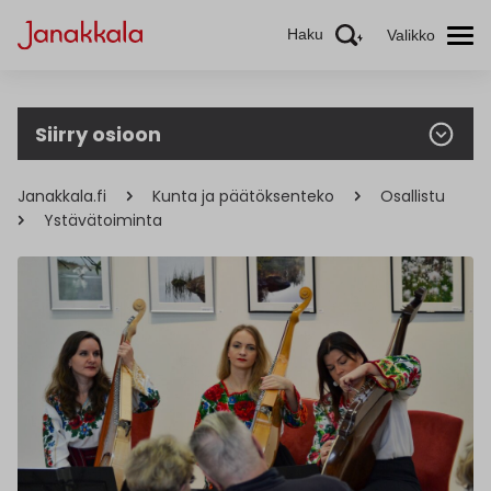
Haku
Valikko
Siirry osioon
Janakkala.fi
Kunta ja päätöksenteko
Osallistu
Ystävätoiminta