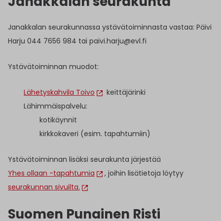
Janakkalan seurakunta
Janakkalan seurakunnassa ystävätoiminnasta vastaa: Päivi
Harju 044 7656 984 tai paivi.harju@evl.fi
Ystävätoiminnan muodot:
Lähetyskahvila Toivo
keittäjärinki
Lähimmäispalvelu:
kotikäynnit
kirkkokaveri (esim. tapahtumiin)
Ystävätoiminnan lisäksi seurakunta järjestää
Yhes ollaan -tapahtumia
, joihin lisätietoja löytyy
seurakunnan sivuilta.
Suomen Punainen Risti