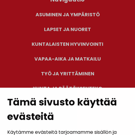
ASUMINEN JA YMPÄRISTÖ
LAPSET JA NUORET
KUNTALAISTEN HYVINVOINTI
VAPAA-AIKA JA MATKAILU
TYÖ JA YRITTÄMINEN
KUNTA JA PÄÄTÖKSENTEKO
Tämä sivusto käyttää
evästeitä
PALAUTE
AJANKOHTAISET
Käytämme evästeitä tarjoamamme sisällön ja