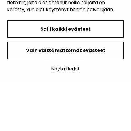
tietoihin, joita olet antanut heille tai joita on
kerätty, kun olet käyttänyt heidän palvelujaan.
PALAUTE
AJANKOHTAISET
Salli kaikki evästeet
YHTEYSTIEDOT
Vain välttämättömät evästeet
KARTTAPALVELU
Näytä tiedot
SIVUN ALKUUN
Intranet
Saavutettavuusseloste