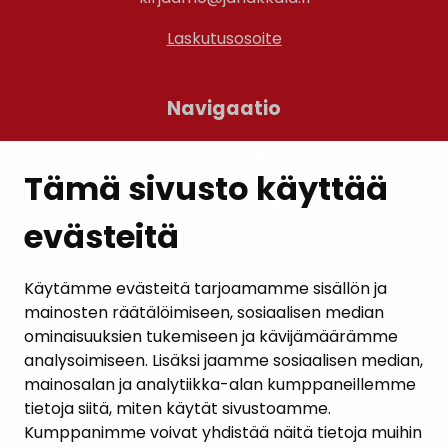
Laskutusosoite
Navigaatio
ASUMINEN JA YMPÄRISTÖ
Tämä sivusto käyttää
LAPSET JA NUORET
evästeitä
KUNTALAISTEN HYVINVOINTI
Käytämme evästeitä tarjoamamme sisällön ja
VAPAA-AIKA JA MATKAILU
mainosten räätälöimiseen, sosiaalisen median
ominaisuuksien tukemiseen ja kävijämäärämme
TYÖ JA YRITTÄMINEN
analysoimiseen. Lisäksi jaamme sosiaalisen median,
mainosalan ja analytiikka-alan kumppaneillemme
KUNTA JA PÄÄTÖKSENTEKO
tietoja siitä, miten käytät sivustoamme.
Kumppanimme voivat yhdistää näitä tietoja muihin