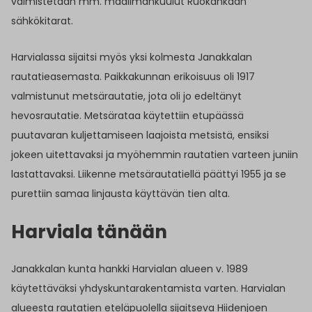
valmistetaan mm. maailmankuulut Ruokankaan
sähkökitarat.
Harvialassa sijaitsi myös yksi kolmesta Janakkalan
rautatieasemasta. Paikkakunnan erikoisuus oli 1917
valmistunut metsärautatie, jota oli jo edeltänyt
hevosrautatie. Metsärataa käytettiin etupäässä
puutavaran kuljettamiseen laajoista metsistä, ensiksi
jokeen uitettavaksi ja myöhemmin rautatien varteen juniin
lastattavaksi. Liikenne metsärautatiellä päättyi 1955 ja se
purettiin samaa linjausta käyttävän tien alta.
Harviala tänään
Janakkalan kunta hankki Harvialan alueen v. 1989
käytettäväksi yhdyskuntarakentamista varten. Harvialan
alueesta rautatien eteläpuolella sijaitseva Hiidenjoen