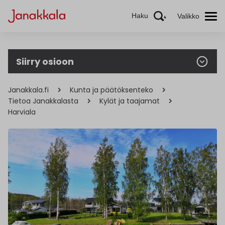
Haku
Valikko
Siirry osioon
Janakkala.fi
Kunta ja päätöksenteko
Tietoa Janakkalasta
Kylät ja taajamat
Harviala