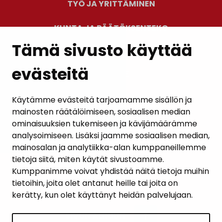
TYÖ JA YRITTÄMINEN
KUNTA JA PÄÄTÖKSENTEKO
Tämä sivusto käyttää
evästeitä
PALAUTE
AJANKOHTAISET
Käytämme evästeitä tarjoamamme sisällön ja
mainosten räätälöimiseen, sosiaalisen median
YHTEYSTIEDOT
ominaisuuksien tukemiseen ja kävijämäärämme
analysoimiseen. Lisäksi jaamme sosiaalisen median,
KARTTAPALVELU
mainosalan ja analytiikka-alan kumppaneillemme
tietoja siitä, miten käytät sivustoamme.
Kumppanimme voivat yhdistää näitä tietoja muihin
tietoihin, joita olet antanut heille tai joita on
kerätty, kun olet käyttänyt heidän palvelujaan.
SIVUN ALKUUN