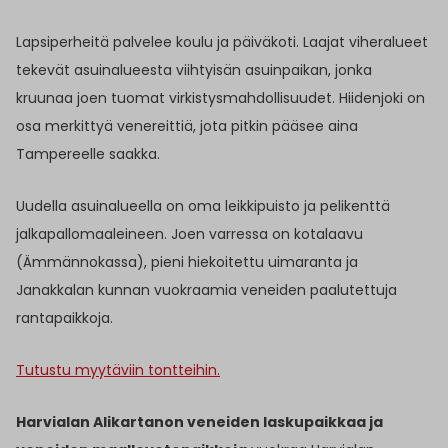
Lapsiperheitä palvelee koulu ja päiväkoti. Laajat viheralueet
tekevät asuinalueesta viihtyisän asuinpaikan, jonka
kruunaa joen tuomat virkistysmahdollisuudet. Hiidenjoki on
osa merkittyä venereittiä, jota pitkin pääsee aina
Tampereelle saakka.
Uudella asuinalueella on oma leikkipuisto ja pelikenttä
jalkapallomaaleineen. Joen varressa on kotalaavu
(Ämmännokassa), pieni hiekoitettu uimaranta ja
Janakkalan kunnan vuokraamia veneiden paalutettuja
rantapaikkoja.
Tutustu myytäviin tontteihin.
Harvialan Alikartanon veneiden laskupaikkaa ja