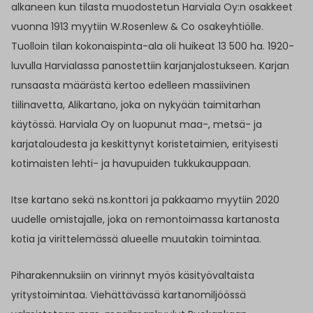
alkaneen kun tilasta muodostetun Harviala Oy:n osakkeet
vuonna 1913 myytiin W.Rosenlew & Co osakeyhtiölle.
Tuolloin tilan kokonaispinta-ala oli huikeat 13 500 ha. 1920-
luvulla Harvialassa panostettiin karjanjalostukseen. Karjan
runsaasta määrästä kertoo edelleen massiivinen
tiilinavetta, Alikartano, joka on nykyään taimitarhan
käytössä. Harviala Oy on luopunut maa-, metsä- ja
karjataloudesta ja keskittynyt koristetaimien, erityisesti
kotimaisten lehti- ja havupuiden tukkukauppaan.
Itse kartano sekä ns.konttori ja pakkaamo myytiin 2020
uudelle omistajalle, joka on remontoimassa kartanosta
kotia ja virittelemässä alueelle muutakin toimintaa.
Piharakennuksiin on virinnyt myös käsityövaltaista
yritystoimintaa. Viehättävässä kartanomiljöössä