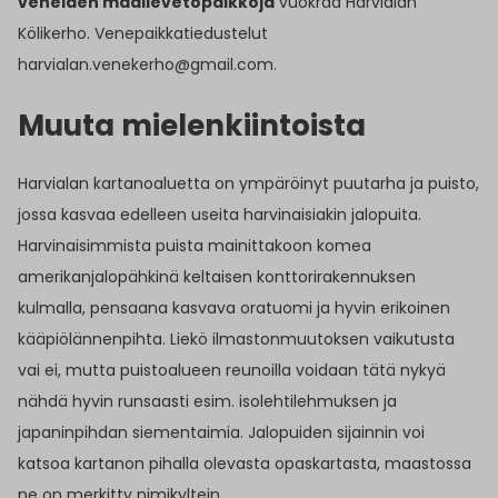
veneiden maallevetopaikkoja
vuokraa Harvialan
Kölikerho. Venepaikkatiedustelut
harvialan.venekerho@gmail.com.
Muuta mielenkiintoista
Harvialan kartanoaluetta on ympäröinyt puutarha ja puisto,
jossa kasvaa edelleen useita harvinaisiakin jalopuita.
Harvinaisimmista puista mainittakoon komea
amerikanjalopähkinä keltaisen konttorirakennuksen
kulmalla, pensaana kasvava oratuomi ja hyvin erikoinen
kääpiölännenpihta. Liekö ilmastonmuutoksen vaikutusta
vai ei, mutta puistoalueen reunoilla voidaan tätä nykyä
nähdä hyvin runsaasti esim. isolehtilehmuksen ja
japaninpihdan siementaimia. Jalopuiden sijainnin voi
katsoa kartanon pihalla olevasta opaskartasta, maastossa
ne on merkitty nimikyltein.