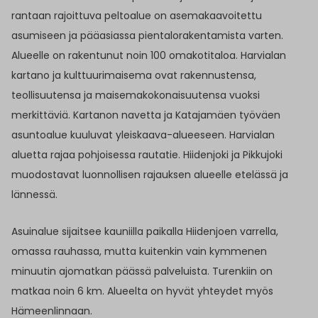
rantaan rajoittuva peltoalue on asemakaavoitettu
asumiseen ja pääasiassa pientalorakentamista varten.
Alueelle on rakentunut noin 100 omakotitaloa. Harvialan
kartano ja kulttuurimaisema ovat rakennustensa,
teollisuutensa ja maisemakokonaisuutensa vuoksi
merkittäviä. Kartanon navetta ja Katajamäen työväen
asuntoalue kuuluvat yleiskaava-alueeseen. Harvialan
aluetta rajaa pohjoisessa rautatie. Hiidenjoki ja Pikkujoki
muodostavat luonnollisen rajauksen alueelle etelässä ja
lännessä.
Asuinalue sijaitsee kauniilla paikalla Hiidenjoen varrella,
omassa rauhassa, mutta kuitenkin vain kymmenen
minuutin ajomatkan päässä palveluista. Turenkiin on
matkaa noin 6 km. Alueelta on hyvät yhteydet myös
Hämeenlinnaan.