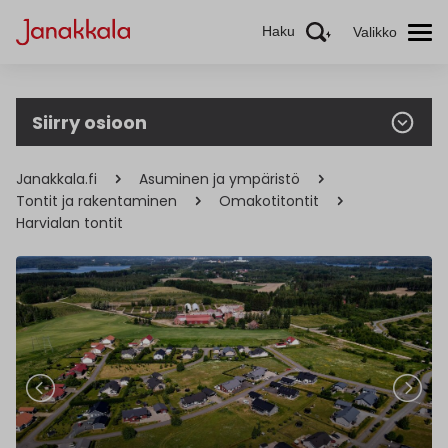
Haku
Valikko
Siirry osioon
Janakkala.fi
Asuminen ja ympäristö
Tontit ja rakentaminen
Omakotitontit
Harvialan tontit