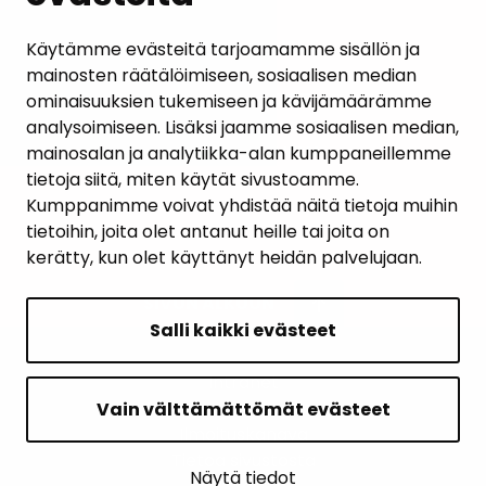
AJANKOHTAISET
Käytämme evästeitä tarjoamamme sisällön ja
mainosten räätälöimiseen, sosiaalisen median
YHTEYSTIEDOT
ominaisuuksien tukemiseen ja kävijämäärämme
analysoimiseen. Lisäksi jaamme sosiaalisen median,
KARTTAPALVELU
mainosalan ja analytiikka-alan kumppaneillemme
tietoja siitä, miten käytät sivustoamme.
Kumppanimme voivat yhdistää näitä tietoja muihin
tietoihin, joita olet antanut heille tai joita on
kerätty, kun olet käyttänyt heidän palvelujaan.
SIVUN ALKUUN
Salli kaikki evästeet
Intranet
Saavutettavuusseloste
Vain välttämättömät evästeet
Ilmoituskanava
Tietoa sivustosta
Näytä tiedot