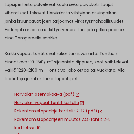
Lapsiperheitä palvelevat koulu sekä päiväkoti. Laajat
viheralueet tekevät Harvialasta viihtyisän asuinpaikan,
jonka kruunaavat joen tarjoamat virkistysmahdollisuudet.
Hiidenjoki on osa merkittyä venereittiä, jota pitkin pääsee
aina Tampereelle saakka.
Kaikki vapaat tontit ovat rakentamisvalmiita. Tonttien
hinnat ovat 10-15€/ m² sijainnista riippuen, koot vaihtelevat
välillä 1220-2100 m². Tontit voi joko ostaa tai vuokrata. Alla
lisätietoja ja rakentamistapaohjeet:
Harvialan asemakaava (pdf)
Harvialan vapaat tontit kartalla
Rakentamistapaohje korttelit 2-12 (pdf)
Rakentamistapaohjeen muutos AO-tontit 2-5
korttelissa 10