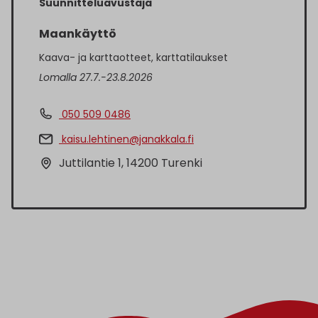
Suunnitteluavustaja
Maankäyttö
Kaava- ja karttaotteet, karttatilaukset
Lomalla 27.7.-23.8.2026
050 509 0486
kaisu.lehtinen@janakkala.fi
Juttilantie 1, 14200 Turenki