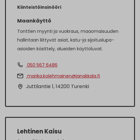
Kiinteistöinsinööri
Maankäyttö
Tonttien myynti ja vuokraus, maaomaisuuden
hallintaan liittyvät asiat, katu-ja sijoituslupa-
asioiden käsittely, alueiden käyttöluvat.
050 567 6486
marika.kolehmainen@janakkala.fi
Juttilantie 1, 14200 Turenki
Lehtinen Kaisu