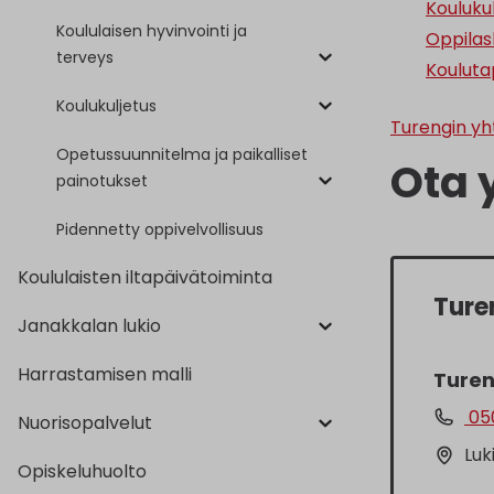
Kouluku
Koululaisen hyvinvointi ja
Oppilas
terveys
Koulut
Koulukuljetus
Turengin yh
Opetussuunnitelma ja paikalliset
Ota 
painotukset
Pidennetty oppivelvollisuus
Koululaisten iltapäivätoiminta
Ture
Janakkalan lukio
Harrastamisen malli
Turen
05
Nuorisopalvelut
Luk
Opiskeluhuolto