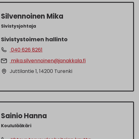
Silvennoinen Mika
Sivistysjohtaja
Sivistystoimen hallinto
040 626 8261
mika.silvennoinen@janakkala.fi
Juttilantie 1, 14200 Turenki
Sainio Hanna
Koululääkäri