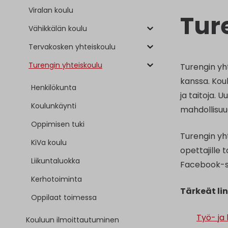
Viralan koulu
Tur
Vähikkälän koulu
Tervakosken yhteiskoulu
Turengin yhteiskoulu
Turengin yht
kanssa. Koul
Henkilökunta
ja taitoja.
Koulunkäynti
mahdollisuu
Oppimisen tuki
Turengin yht
KiVa koulu
opettajille
Liikuntaluokka
Facebook-si
Kerhotoiminta
Tärkeät lin
Oppilaat toimessa
Työ- ja
Kouluun ilmoittautuminen