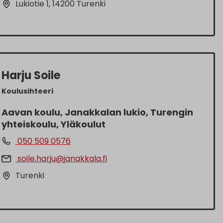
Lukiotie 1, 14200 Turenki
Harju Soile
Koulusihteeri
Aavan koulu, Janakkalan lukio, Turengin
yhteiskoulu, Yläkoulut
050 509 0576
soile.harju@janakkala.fi
Turenki