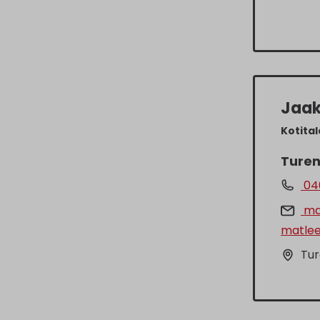
Jaak
Kotital
Turen
04
mat
matlee
Tur