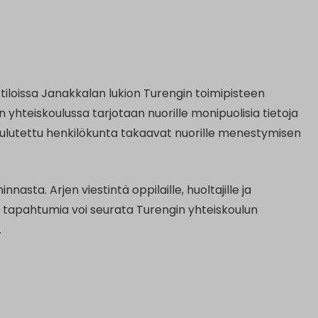
 tiloissa Janakkalan lukion Turengin toimipisteen
n yhteiskoulussa tarjotaan nuorille monipuolisia tietoja
koulutettu henkilökunta takaavat nuorille menestymisen
nasta. Arjen viestintä oppilaille, huoltajille ja
ja tapahtumia voi seurata Turengin yhteiskoulun
.