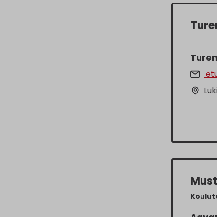
Ture
Turen
etu
Luk
Must
Koulut
Aavan