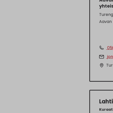
yhtei
Turengi
Aavan k
05
jo
Tur
Laht
Kuraat