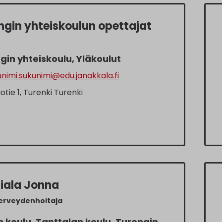
ngin yhteiskoulun opettajat
gin yhteiskoulu, Yläkoulut
nimi.sukunimi@edu.janakkala.fi
iotie 1, Turenki Turenki
iala Jonna
erveydenhoitaja
 koulu, Tanttalan koulu, Turengin