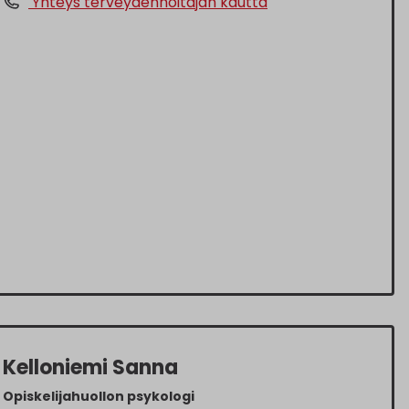
Yhteys terveydenhoitajan kautta
Kelloniemi Sanna
Opiskelijahuollon psykologi