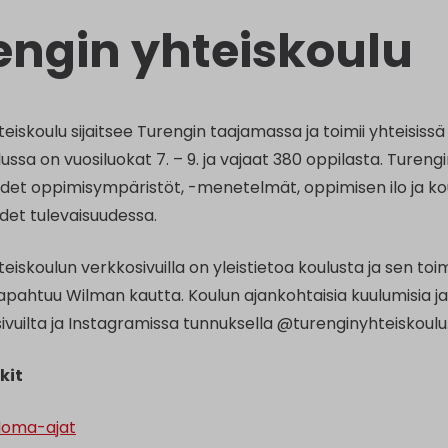
engin yhteiskoulu
eiskoulu sijaitsee Turengin taajamassa ja toimii yhteisissä
ussa on vuosiluokat 7. – 9. ja vajaat 380 oppilasta. Turengi
 Uudet oppimisympäristöt, -menetelmät, oppimisen ilo ja 
det tulevaisuudessa.
eiskoulun verkkosivuilla on yleistietoa koulusta ja sen toimin
 tapahtuu Wilman kautta. Koulun ajankohtaisia kuulumisia 
vuilta ja Instagramissa tunnuksella @turenginyhteiskoulu
kit
 loma-ajat