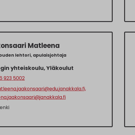
onsaari Matleena
ouden lehtori, apulaisjohtaja
gin yhteiskoulu, Yläkoulut
6 923 5002
leena.jaakonsaari@edu.janakkala.fi,
na.jaakonsaari@janakkala.fi
enki