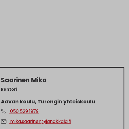
Saarinen Mika
Rehtori
Aavan koulu, Turengin yhteiskoulu
050 529 1979
mika.saarinen@janakkala.fi