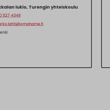
kalan lukio, Turengin yhteiskoulu
0 527 4349
rko.lahti@omahame.fi
enki