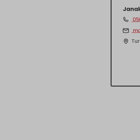
Janak
05
ma
Tur