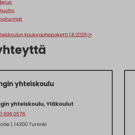
ljetus
huolto
apaturmat
teiskoulun koulurauhapaketti 1.8.2025
yhteyttä
ngin yhteiskoulu
gin yhteiskoulu, Yläkoulut
0 509 0576
iotie 1, 14200 Turenki