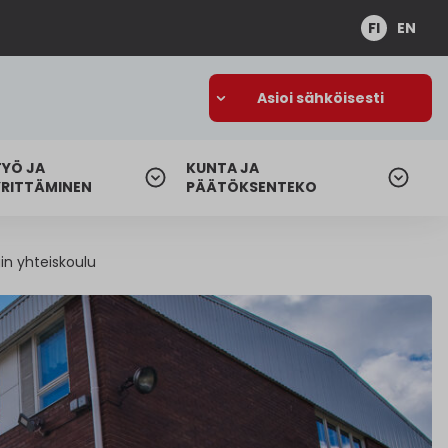
FI
EN
Asioi sähköisesti
TYÖ JA
KUNTA JA
YRITTÄMINEN
PÄÄTÖKSENTEKO
in yhteiskoulu