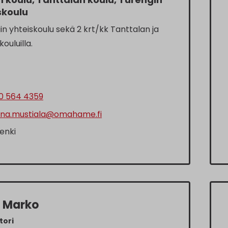
skoulu
n yhteiskoulu sekä 2 krt/kk Tanttalan ja
ouluilla.
0 564 4359
nna.mustiala@omahame.fi
enki
i Marko
tori