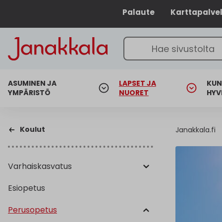
Palaute
Karttapalve
ASUMINEN JA
LAPSET JA
KUN
YMPÄRISTÖ
NUORET
HYV
Koulut
Janakkala.fi
Varhaiskasvatus
Esiopetus
Perusopetus