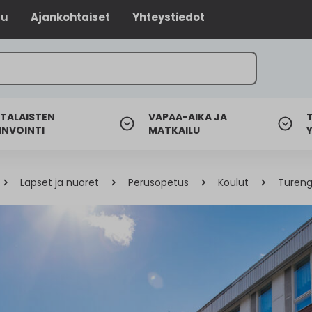
lu
Ajankohtaiset
Yhteystiedot
TALAISTEN
VAPAA-AIKA JA
INVOINTI
MATKAILU
Lapset ja nuoret
Perusopetus
Koulut
Tureng