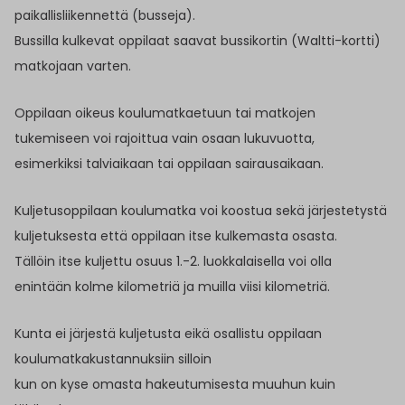
paikallisliikennettä (busseja).
Bussilla kulkevat oppilaat saavat bussikortin (Waltti-kortti)
matkojaan varten.
Oppilaan oikeus koulumatkaetuun tai matkojen
tukemiseen voi rajoittua vain osaan lukuvuotta,
esimerkiksi talviaikaan tai oppilaan sairausaikaan.
Kuljetusoppilaan koulumatka voi koostua sekä järjestetystä
kuljetuksesta että oppilaan itse kulkemasta osasta.
Tällöin itse kuljettu osuus 1.-2. luokkalaisella voi olla
enintään kolme kilometriä ja muilla viisi kilometriä.
Kunta ei järjestä kuljetusta eikä osallistu oppilaan
koulumatkakustannuksiin silloin
kun on kyse omasta hakeutumisesta muuhun kuin