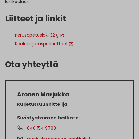
lähikouluun.
Liitteet ja linkit
Perusopetuslaki 32 §
Koulukuljetusperiaatteet
Ota yhteyttä
Aronen Marjukka
Kuljetussuunnittelija
Sivistystoimen hallinto
040 154 9783
marjukka.aronen@janakkala.fi