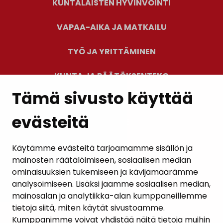
KUNTALAISTEN HYVINVOINTI
VAPAA-AIKA JA MATKAILU
TYÖ JA YRITTÄMINEN
KUNTA JA PÄÄTÖKSENTEKO
Tämä sivusto käyttää
evästeitä
PALAUTE
AJANKOHTAISET
Käytämme evästeitä tarjoamamme sisällön ja
mainosten räätälöimiseen, sosiaalisen median
YHTEYSTIEDOT
ominaisuuksien tukemiseen ja kävijämäärämme
analysoimiseen. Lisäksi jaamme sosiaalisen median,
KARTTAPALVELU
mainosalan ja analytiikka-alan kumppaneillemme
tietoja siitä, miten käytät sivustoamme.
Kumppanimme voivat yhdistää näitä tietoja muihin