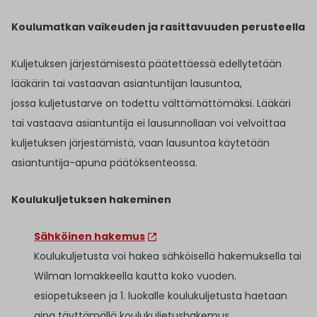
Koulumatkan vaikeuden ja rasittavuuden perusteella
Kuljetuksen järjestämisestä päätettäessä edellytetään
lääkärin tai vastaavan asiantuntijan lausuntoa,
jossa kuljetustarve on todettu välttämättömäksi. Lääkäri
tai vastaava asiantuntija ei lausunnollaan voi velvoittaa
kuljetuksen järjestämistä, vaan lausuntoa käytetään
asiantuntija-apuna päätöksenteossa.
Koulukuljetuksen hakeminen
Sähköinen hakemus
Koulukuljetusta voi hakea sähköisellä hakemuksella tai
Wilman lomakkeella kautta koko vuoden.
esiopetukseen ja 1. luokalle koulukuljetusta haetaan
aina täyttämällä koulukuljetushakemus