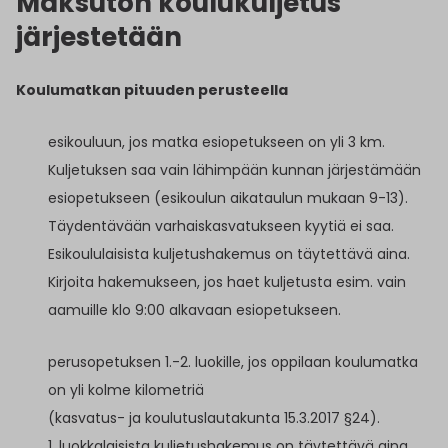
Maksuton koulukuljetus
järjestetään
Koulumatkan pituuden perusteella
esikouluun, jos matka esiopetukseen on yli 3 km.
Kuljetuksen saa vain lähimpään kunnan järjestämään
esiopetukseen (esikoulun aikataulun mukaan 9-13).
Täydentävään varhaiskasvatukseen kyytiä ei saa.
Esikoululaisista kuljetushakemus on täytettävä aina.
Kirjoita hakemukseen, jos haet kuljetusta esim. vain
aamuille klo 9:00 alkavaan esiopetukseen.
perusopetuksen 1.-2. luokille, jos oppilaan koulumatka
on yli kolme kilometriä
(kasvatus- ja koulutuslautakunta 15.3.2017 §24).
1. luokkalaisista kuljetushakemus on täytettävä aina.