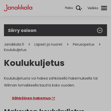
Haku
Valikko
Siirry osioon
Janakkala.fi
Lapset ja nuoret
Perusopetus
Koulukuljetus
Koulukuljetus
Koulukuljetusta voi hakea sähköisellä hakemuksella tai
Wilman lomakkeella kautta koko vuoden.
Sähköinen hakemus