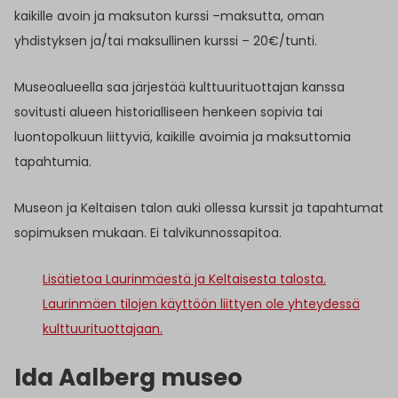
kaikille avoin ja maksuton kurssi –maksutta, oman
yhdistyksen ja/tai maksullinen kurssi – 20€/tunti.
Museoalueella saa järjestää kulttuurituottajan kanssa
sovitusti alueen historialliseen henkeen sopivia tai
luontopolkuun liittyviä, kaikille avoimia ja maksuttomia
tapahtumia.
Museon ja Keltaisen talon auki ollessa kurssit ja tapahtumat
sopimuksen mukaan. Ei talvikunnossapitoa.
Lisätietoa Laurinmäestä ja Keltaisesta talosta.
Laurinmäen tilojen käyttöön liittyen ole yhteydessä
kulttuurituottajaan.
Ida Aalberg museo