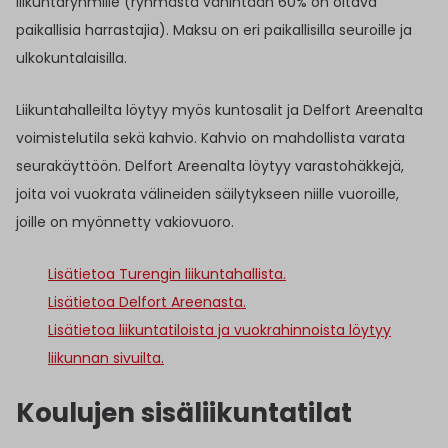
liikuntaryhmille (ryhmästä vähintään 60% on oltava
paikallisia harrastajia). Maksu on eri paikallisilla seuroille ja
ulkokuntalaisilla.
Liikuntahalleilta löytyy myös kuntosalit ja Delfort Areenalta
voimistelutila sekä kahvio. Kahvio on mahdollista varata
seurakäyttöön. Delfort Areenalta löytyy varastohäkkejä,
joita voi vuokrata välineiden säilytykseen niille vuoroille,
joille on myönnetty vakiovuoro.
Lisätietoa Turengin liikuntahallista.
Lisätietoa Delfort Areenasta.
Lisätietoa liikuntatiloista ja vuokrahinnoista löytyy
liikunnan sivuilta.
Koulujen sisäliikuntatilat