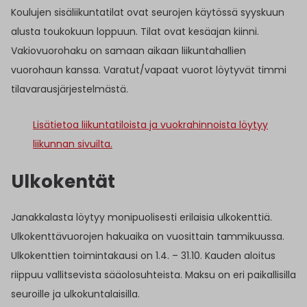
Koulujen sisäliikuntatilat ovat seurojen käytössä syyskuun
alusta toukokuun loppuun. Tilat ovat kesäajan kiinni.
Vakiovuorohaku on samaan aikaan liikuntahallien
vuorohaun kanssa. Varatut/vapaat vuorot löytyvät timmi
tilavarausjärjestelmästä.
Lisätietoa liikuntatiloista ja vuokrahinnoista löytyy
liikunnan sivuilta.
Ulkokentät
Janakkalasta löytyy monipuolisesti erilaisia ulkokenttiä.
Ulkokenttävuorojen hakuaika on vuosittain tammikuussa.
Ulkokenttien toimintakausi on 1.4. – 31.10. Kauden aloitus
riippuu vallitsevista sääolosuhteista. Maksu on eri paikallisilla
seuroille ja ulkokuntalaisilla.