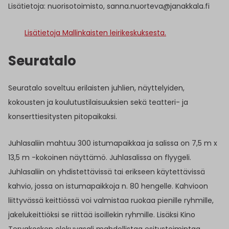
Lisätietoja: nuorisotoimisto, sanna.nuorteva@janakkala.fi
Lisätietoja Mallinkaisten leirikeskuksesta.
Seuratalo
Seuratalo soveltuu erilaisten juhlien, näyttelyiden,
kokousten ja koulutustilaisuuksien sekä teatteri- ja
konserttiesitysten pitopaikaksi.
Juhlasaliin mahtuu 300 istumapaikkaa ja salissa on 7,5 m x
13,5 m -kokoinen näyttämö. Juhlasalissa on flyygeli.
Juhlasaliin on yhdistettävissä tai erikseen käytettävissä
kahvio, jossa on istumapaikkoja n. 80 hengelle. Kahvioon
liittyvässä keittiössä voi valmistaa ruokaa pienille ryhmille,
jakelukeittiöksi se riittää isoillekin ryhmille. Lisäksi Kino