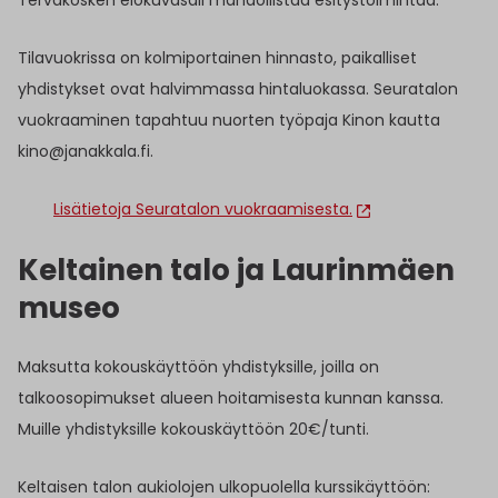
Tervakosken elokuvasali mahdollistaa esitystoimintaa.
Tilavuokrissa on kolmiportainen hinnasto, paikalliset
yhdistykset ovat halvimmassa hintaluokassa. Seuratalon
vuokraaminen tapahtuu nuorten työpaja Kinon kautta
kino@janakkala.fi.
Lisätietoja Seuratalon vuokraamisesta.
Keltainen talo ja Laurinmäen
museo
Maksutta kokouskäyttöön yhdistyksille, joilla on
talkoosopimukset alueen hoitamisesta kunnan kanssa.
Muille yhdistyksille kokouskäyttöön 20€/tunti.
Keltaisen talon aukiolojen ulkopuolella kurssikäyttöön: