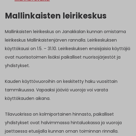
Mallinkaisten leirikeskus
Mallinkaisten leirikeskus on Janakkalan kunnan omistama
leirikeskus Mallinkaistenjärven rannalla. Leirikeskuksen
käyttökausi on 1.5. – 31.10. Leirikeskuksen ensisijaisia käyttäjiä
ovat nuorisotoimen lisäksi paikalliset nuorisojärjestöt ja
yhdistykset.
Kauden käyttövuoroihin on keskitetty haku vuosittain
tammikuussa. Vapaaksi jääviä vuoroja voi varata
käyttökauden aikana.
Tilavuokrissa on kolmiportainen hinnasto, paikalliset
yhdistykset ovat halvimmassa hintaluokassa ja vuoroja
jaettaessa etusijalla kunnan oman toiminnan rinnalla.