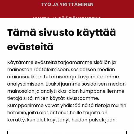
TYÖ JA YRITTÄMINEN
KUNTA JA PÄÄTÖKSENTEKO
Tämä sivusto käyttää
evästeitä
PALAUTE
AJANKOHTAISET
Käytämme evästeitä tarjoamamme sisällön ja
mainosten räätälöimiseen, sosiaalisen median
YHTEYSTIEDOT
ominaisuuksien tukemiseen ja kävijämäärämme
analysoimiseen. Lisäksi jaamme sosiaalisen median,
KARTTAPALVELU
mainosalan ja analytiikka-alan kumppaneillemme
tietoja siitä, miten käytät sivustoamme.
Kumppanimme voivat yhdistää näitä tietoja muihin
tietoihin, joita olet antanut heille tai joita on
kerätty, kun olet käyttänyt heidän palvelujaan.
SIVUN ALKUUN