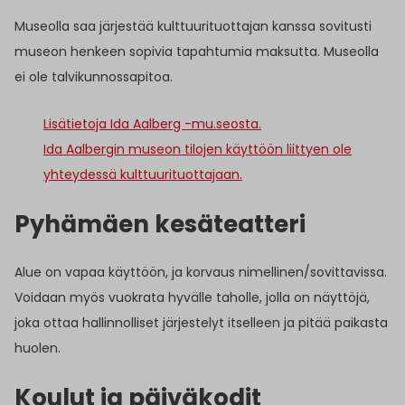
Museolla saa järjestää kulttuurituottajan kanssa sovitusti
museon henkeen sopivia tapahtumia maksutta. Museolla
ei ole talvikunnossapitoa.
Lisätietoja Ida Aalberg -mu.seosta.
Ida Aalbergin museon tilojen käyttöön liittyen ole
yhteydessä kulttuurituottajaan.
Pyhämäen kesäteatteri
Alue on vapaa käyttöön, ja korvaus nimellinen/sovittavissa.
Voidaan myös vuokrata hyvälle taholle, jolla on näyttöjä,
joka ottaa hallinnolliset järjestelyt itselleen ja pitää paikasta
huolen.
Koulut ja päiväkodit