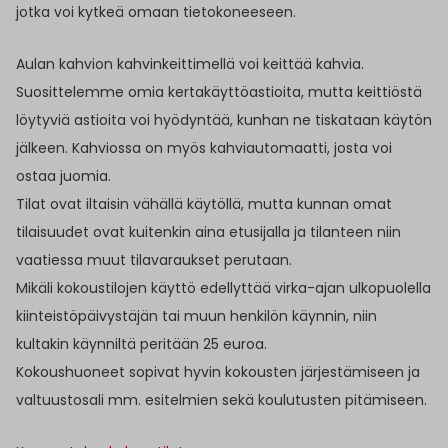
jotka voi kytkeä omaan tietokoneeseen.
Aulan kahvion kahvinkeittimellä voi keittää kahvia.
Suosittelemme omia kertakäyttöastioita, mutta keittiöstä
löytyviä astioita voi hyödyntää, kunhan ne tiskataan käytön
jälkeen. Kahviossa on myös kahviautomaatti, josta voi
ostaa juomia.
Tilat ovat iltaisin vähällä käytöllä, mutta kunnan omat
tilaisuudet ovat kuitenkin aina etusijalla ja tilanteen niin
vaatiessa muut tilavaraukset perutaan.
Mikäli kokoustilojen käyttö edellyttää virka-ajan ulkopuolella
kiinteistöpäivystäjän tai muun henkilön käynnin, niin
kultakin käynniltä peritään 25 euroa.
Kokoushuoneet sopivat hyvin kokousten järjestämiseen ja
valtuustosali mm. esitelmien sekä koulutusten pitämiseen.