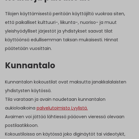
Tilojen käyttämisestä peritään käyttäjiltä vuokraa siten,
että paikalliset kulttuuri-, liikunta-, nuoriso- ja muut
yleishyödylliset järjestöt ja yhdistykset saavat tilat
käyttöönsä edullisemman taksan mukaisesti. Hinnat
päätetään vuosittain.
Kunnantalo
Kunnantalon kokoustilat ovat maksutta janakkalalaisten
yhdistysten käytössä.
Tila varataan ja avain noudetaan kunnantalon
aukioloaikoina
palvelutoimisto Lyylistä.
Avaimen voi jättää lähtiessä pääoven vieressä olevaan
postilaatikkoon.
Kokoustiloissa on käytössä joko diginäytöt tai videotykit,