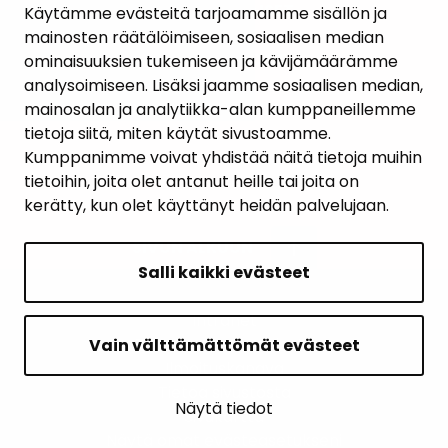
AJANKOHTAISET
Käytämme evästeitä tarjoamamme sisällön ja
mainosten räätälöimiseen, sosiaalisen median
YHTEYSTIEDOT
ominaisuuksien tukemiseen ja kävijämäärämme
analysoimiseen. Lisäksi jaamme sosiaalisen median,
KARTTAPALVELU
mainosalan ja analytiikka-alan kumppaneillemme
tietoja siitä, miten käytät sivustoamme.
Kumppanimme voivat yhdistää näitä tietoja muihin
tietoihin, joita olet antanut heille tai joita on
kerätty, kun olet käyttänyt heidän palvelujaan.
SIVUN ALKUUN
Salli kaikki evästeet
Intranet
Saavutettavuusseloste
Vain välttämättömät evästeet
Ilmoituskanava
Tietoa sivustosta
Näytä tiedot
Sivukartta
Näytä omat evästeasetukseni