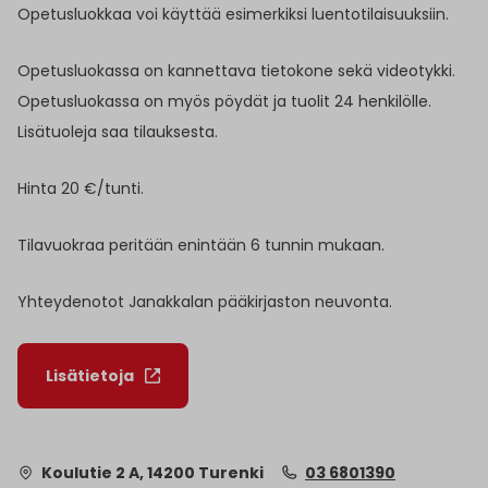
Opetusluokkaa voi käyttää esimerkiksi luentotilaisuuksiin.
Opetusluokassa on kannettava tietokone sekä videotykki.
Opetusluokassa on myös pöydät ja tuolit 24 henkilölle.
Lisätuoleja saa tilauksesta.
Hinta 20 €/tunti.
Tilavuokraa peritään enintään 6 tunnin mukaan.
Yhteydenotot Janakkalan pääkirjaston neuvonta.
Lisätietoja
Koulutie 2 A, 14200 Turenki
03 6801390