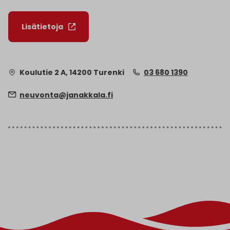
Lisätietoja
Koulutie 2 A, 14200 Turenki
03 680 1390
neuvonta@janakkala.fi