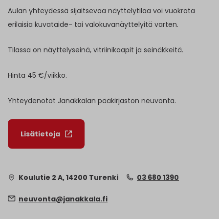
Aulan yhteydessä sijaitsevaa näyttelytilaa voi vuokrata
erilaisia kuvataide- tai valokuvanäyttelyitä varten.
Tilassa on näyttelyseinä, vitriinikaapit ja seinäkkeitä.
Hinta 45 €/viikko.
Yhteydenotot Janakkalan pääkirjaston neuvonta.
Lisätietoja
Koulutie 2 A, 14200 Turenki
03 680 1390
neuvonta@janakkala.fi