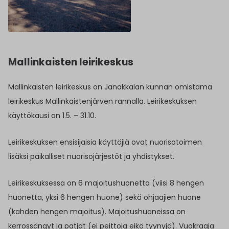
Mallinkaisten leirikeskus
Mallinkaisten leirikeskus on Janakkalan kunnan omistama
leirikeskus Mallinkaistenjärven rannalla. Leirikeskuksen
käyttökausi on 1.5. – 31.10.
Leirikeskuksen ensisijaisia käyttäjiä ovat nuorisotoimen
lisäksi paikalliset nuorisojärjestöt ja yhdistykset.
Leirikeskuksessa on 6 majoitushuonetta (viisi 8 hengen
huonetta, yksi 6 hengen huone) sekä ohjaajien huone
(kahden hengen majoitus). Majoitushuoneissa on
kerrossängyt ja patjat (ei peittoja eikä tyynyjä). Vuokraaja