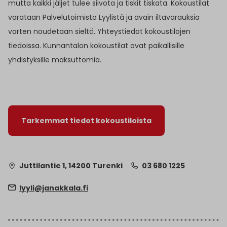
mutta kaikki jäljet tulee siivota ja tiskit tiskata. Kokoustilat
varataan Palvelutoimisto Lyylistä ja avain iltavarauksia
varten noudetaan sieltä. Yhteystiedot kokoustilojen
tiedoissa. Kunnantalon kokoustilat ovat paikallisille
yhdistyksille maksuttomia.
Tarkemmat tiedot kokoustiloista
Juttilantie 1, 14200 Turenki
03 680 1225
lyyli@janakkala.fi