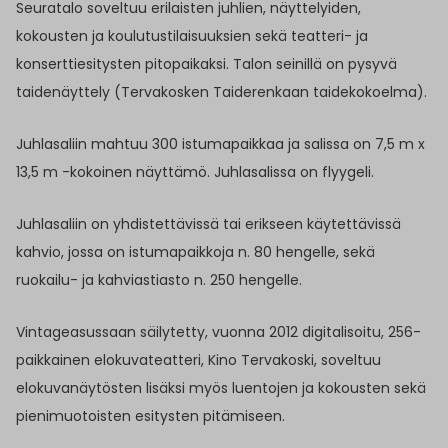
Seuratalo soveltuu erilaisten juhlien, näyttelyiden,
kokousten ja koulutustilaisuuksien sekä teatteri- ja
konserttiesitysten pitopaikaksi. Talon seinillä on pysyvä
taidenäyttely (Tervakosken Taiderenkaan taidekokoelma).
Juhlasaliin mahtuu 300 istumapaikkaa ja salissa on 7,5 m x
13,5 m -kokoinen näyttämö. Juhlasalissa on flyygeli.
Juhlasaliin on yhdistettävissä tai erikseen käytettävissä
kahvio, jossa on istumapaikkoja n. 80 hengelle, sekä
ruokailu- ja kahviastiasto n. 250 hengelle.
Vintageasussaan säilytetty, vuonna 2012 digitalisoitu, 256-
paikkainen elokuvateatteri, Kino Tervakoski, soveltuu
elokuvanäytösten lisäksi myös luentojen ja kokousten sekä
pienimuotoisten esitysten pitämiseen.