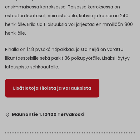
ensimmäisessä kerroksessa. Toisessa kerroksessa on
esteetön kuntosali, voimistelutila, kahvio ja katsomo 240
henkilölle. Erilaisia tilaisuuksia voi järjestää enimmillään 800
henkilölle.
Pihalla on 148 pysäköintipaikkaa, joista neljä on varattu
liikuntaesteisille sekä parkit 36 polkupyörälle. Lisäksi löytyy
latauspiste sähköautolle.
Lisätietoja tiloista ja varauksista
Maunontie 1, 12400 Tervakoski