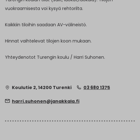
vuokraamisesta voi kysyä rehtorilta.
Kaikkiin tiloihin saadaan AV-välineistö.
Hinnat vaihtelevat tilojen koon mukaan.
Yhteydenotot Turengin koulu / Harri Suhonen.
Koulutie 2, 14200 Turenki
03 680 1375
harri.suhonen@janakkala.fi