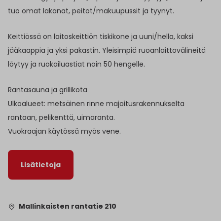
tuo omat lakanat, peitot/makuupussit ja tyynyt.
Keittiössä on laitoskeittiön tiskikone ja uuni/hella, kaksi
jääkaappia ja yksi pakastin. Yleisimpiä ruoanlaittovälineitä
löytyy ja ruokailuastiat noin 50 hengelle.
Rantasauna ja grillikota
Ulkoalueet: metsäinen rinne majoitusrakennukselta
rantaan, pelikenttä, uimaranta.
Vuokraajan käytössä myös vene.
Lisätietoja
Mallinkaisten rantatie 210