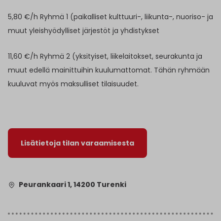
5,80 €/h Ryhmä 1 (paikalliset kulttuuri-, liikunta-, nuoriso- ja
muut yleishyödylliset järjestöt ja yhdistykset
11,60 €/h Ryhmä 2 (yksityiset, liikelaitokset, seurakunta ja
muut edellä mainittuihin kuulumattomat. Tähän ryhmään
kuuluvat myös maksulliset tilaisuudet.
Lisätietoja tilan varaamisesta
Peurankaari 1, 14200 Turenki