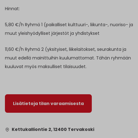
Hinnat:
5,80 €/h Ryhmä 1 (paikalliset kulttuuri-, liikunta-, nuoriso- ja
muut yleishyödylliset järjestöt ja yhdistykset
11,60 €/h Ryhmä 2 (yksityiset, liikelaitokset, seurakunta ja
muut edellä mainittuihin kuulumattomat. Tähän ryhmään
kuuluvat myös maksulliset tilaisuudet.
Lisätietoja tilan varaamisesta
Kettukalliontie 2, 12400 Tervakoski