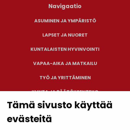
Navigaatio
ASUMINEN JA YMPÄRISTÖ
LAPSET JA NUORET
KUNTALAISTEN HYVINVOINTI
VAPAA-AIKA JA MATKAILU
TYÖ JA YRITTÄMINEN
KUNTA JA PÄÄTÖKSENTEKO
Tämä sivusto käyttää
evästeitä
PALAUTE