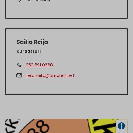
Sailio Reija
Kuraattori
050 591 0668
reija.sailio@omahame.fi