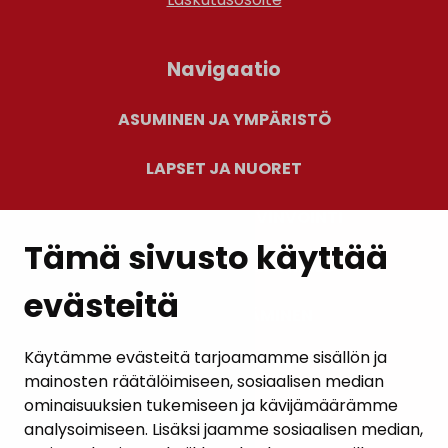
Navigaatio
ASUMINEN JA YMPÄRISTÖ
LAPSET JA NUORET
KUNTALAISTEN HYVINVOINTI
Tämä sivusto käyttää
VAPAA-AIKA JA MATKAILU
evästeitä
TYÖ JA YRITTÄMINEN
Käytämme evästeitä tarjoamamme sisällön ja
KUNTA JA PÄÄTÖKSENTEKO
mainosten räätälöimiseen, sosiaalisen median
ominaisuuksien tukemiseen ja kävijämäärämme
analysoimiseen. Lisäksi jaamme sosiaalisen median,