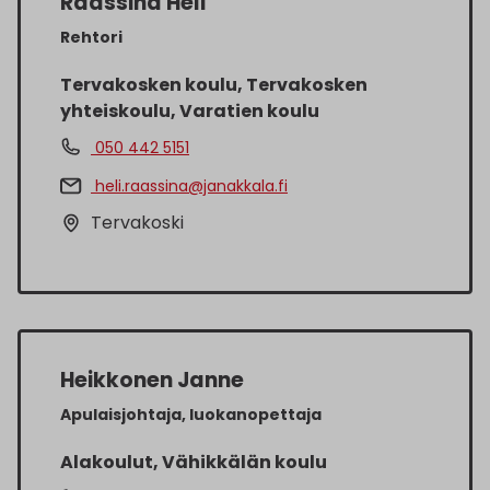
Raassina Heli
Rehtori
Tervakosken koulu, Tervakosken
yhteiskoulu, Varatien koulu
050 442 5151
heli.raassina@janakkala.fi
Tervakoski
Heikkonen Janne
Apulaisjohtaja, luokanopettaja
Alakoulut, Vähikkälän koulu