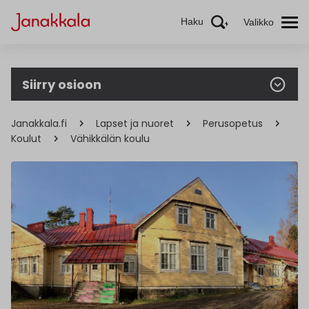
Haku
Valikko
Siirry osioon
Janakkala.fi
Lapset ja nuoret
Perusopetus
Koulut
Vähikkälän koulu