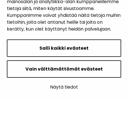
mainosalan ja analytiikka-alan kumppaneillemme
PALAUTE
tietoja siitä, miten käytät sivustoamme.
Kumppanimme voivat yhdistää näitä tietoja muihin
AJANKOHTAISET
tietoihin, joita olet antanut heille tai joita on
kerätty, kun olet käyttänyt heidän palvelujaan.
YHTEYSTIEDOT
KARTTAPALVELU
Salli kaikki evästeet
Vain välttämättömät evästeet
SIVUN ALKUUN
Näytä tiedot
Intranet
Saavutettavuusseloste
Ilmoituskanava
Tietoa sivustosta