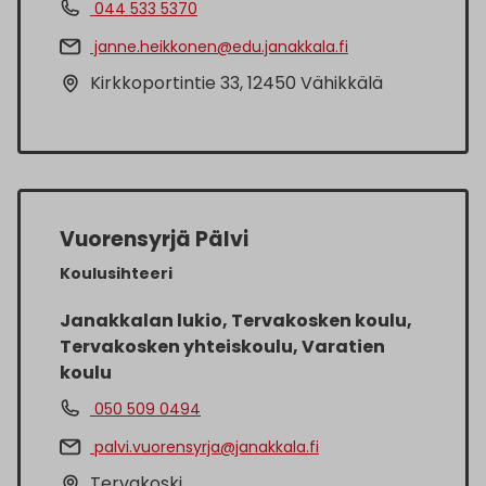
044 533 5370
janne.heikkonen@edu.janakkala.fi
Kirkkoportintie 33, 12450 Vähikkälä
Vuorensyrjä Pälvi
Koulusihteeri
Janakkalan lukio, Tervakosken koulu,
Tervakosken yhteiskoulu, Varatien
koulu
050 509 0494
palvi.vuorensyrja@janakkala.fi
Tervakoski