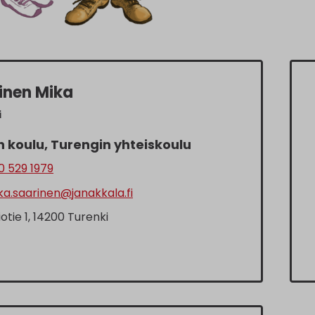
inen Mika
i
 koulu, Turengin yhteiskoulu
 529 1979
a.saarinen@janakkala.fi
iotie 1, 14200 Turenki