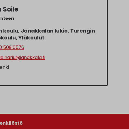
 Soile
ihteeri
 koulu, Janakkalan lukio, Turengin
skoulu, Yläkoulut
0 509 0576
le.harju@janakkala.fi
enki
enkilöstö