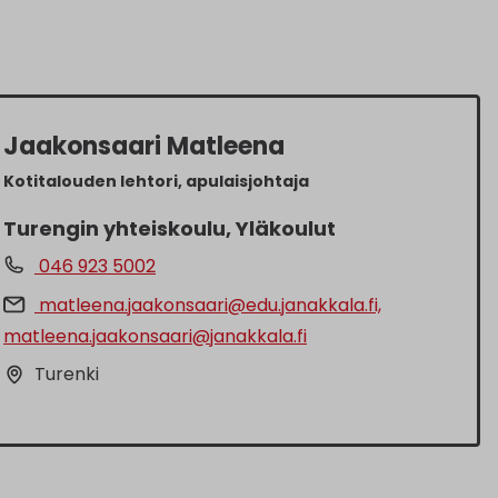
Jaakonsaari Matleena
Kotitalouden lehtori, apulaisjohtaja
Turengin yhteiskoulu, Yläkoulut
046 923 5002
matleena.jaakonsaari@edu.janakkala.fi,
matleena.jaakonsaari@janakkala.fi
Turenki