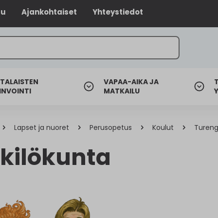
lu
Ajankohtaiset
Yhteystiedot
TALAISTEN
VAPAA-AIKA JA
INVOINTI
MATKAILU
Lapset ja nuoret
Perusopetus
Koulut
Tureng
kilökunta