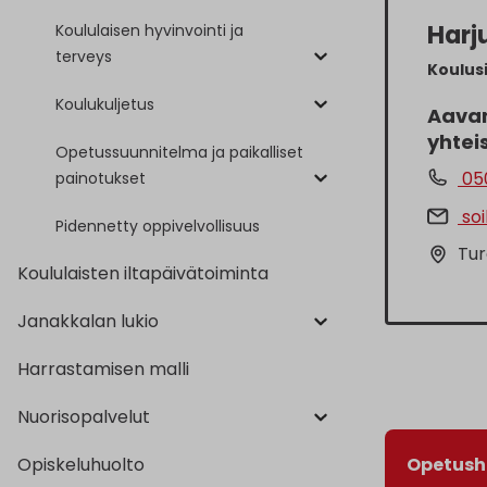
Harju
Koululaisen hyvinvointi ja
terveys
Koulus
Koulukuljetus
Aavan
yhtei
Opetussuunnitelma ja paikalliset
05
painotukset
soi
Pidennetty oppivelvollisuus
Tur
Koululaisten iltapäivätoiminta
Janakkalan lukio
Harrastamisen malli
Nuorisopalvelut
Opiskeluhuolto
Opetush