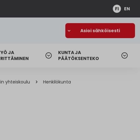
FI
EN
Asioi sähköisesti
TYÖ JA
KUNTA JA
YRITTÄMINEN
PÄÄTÖKSENTEKO
in yhteiskoulu
Henkilökunta