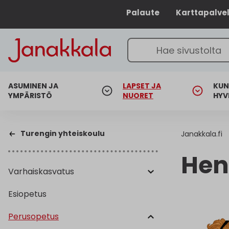
Palaute
Karttapalve
ASUMINEN JA
LAPSET JA
KUN
YMPÄRISTÖ
NUORET
HYV
Turengin yhteiskoulu
Janakkala.fi
Hen
Varhaiskasvatus
Esiopetus
Perusopetus