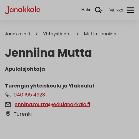
Haku
Valikko
Janakkala.fi
Yhteystiedot
Mutta Jenniina
Jenniina Mutta
Apulaisjohtaja
Turengin yhteiskoulu ja Yläkoulut
040 195 4923
jenniina.mutta@edu.janakkala.fi
Turenki