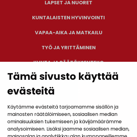
LAPSET JA NUORET
KUNTALAISTEN HYVINVOINTI
VAPAA-AIKA JA MATKAILU
TYÖ JA YRITTÄMINEN
KUNTA JA PÄÄTÖKSENTEKO
Tämä sivusto käyttää
evästeitä
PALAUTE
AJANKOHTAISET
Käytämme evästeitä tarjoamamme sisällön ja
mainosten räätälöimiseen, sosiaalisen median
YHTEYSTIEDOT
ominaisuuksien tukemiseen ja kävijämäärämme
analysoimiseen. Lisäksi jaamme sosiaalisen median,
KARTTAPALVELU
mainosalan ja analytiikka-alan kumppaneillemme