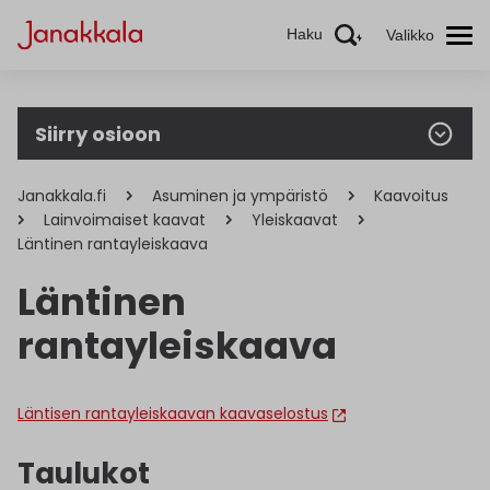
Haku
Valikko
Siirry osioon
Janakkala.fi
Asuminen ja ympäristö
Kaavoitus
Lainvoimaiset kaavat
Yleiskaavat
Läntinen rantayleiskaava
Läntinen
rantayleiskaava
Läntisen rantayleiskaavan kaavaselostus
Taulukot