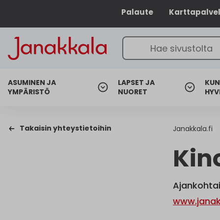
Palaute
Karttapalve
ASUMINEN JA
LAPSET JA
KUN
YMPÄRISTÖ
NUORET
HYV
Takaisin yhteystietoihin
Janakkala.fi
Kin
Ajankohtai
www.janakk