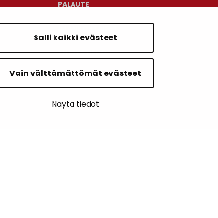
PALAUTE
AJANKOHTAISET
Salli kaikki evästeet
YHTEYSTIEDOT
Vain välttämättömät evästeet
KARTTAPALVELU
Näytä tiedot
SIVUN ALKUUN