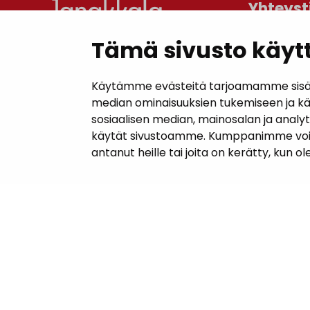
Yhteyst
Tämä sivusto käytt
Janakkal
Kunnanta
Käytämme evästeitä tarjoamamme sisällö
Juttilantie
median ominaisuuksien tukemiseen ja k
sosiaalisen median, mainosalan ja analy
Puh. 050 
käytät sivustoamme. Kumppanimme voivat y
kirjaamo@
antanut heille tai joita on kerätty, kun o
Laskutuso