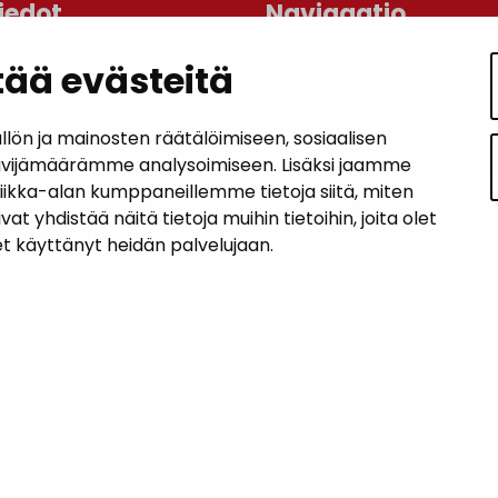
iedot
Navigaatio
ää evästeitä
ASUMINEN JA YMPÄRISTÖ
an kunta
lo
LAPSET JA NUORET
n ja mainosten räätälöimiseen, sosiaalisen
 1, 14200 Turenki
ävijämäärämme analysoimiseen. Lisäksi jaamme
KUNTALAISTEN HYVINVOINTI
tiikka-alan kumppaneillemme tietoja siitä, miten
5090 449
hdistää näitä tietoja muihin tietoihin, joita olet
janakkala.fi
VAPAA-AIKA JA MATKAILU
let käyttänyt heidän palvelujaan.
soite
TYÖ JA YRITTÄMINEN
KUNTA JA PÄÄTÖKSENTEKO