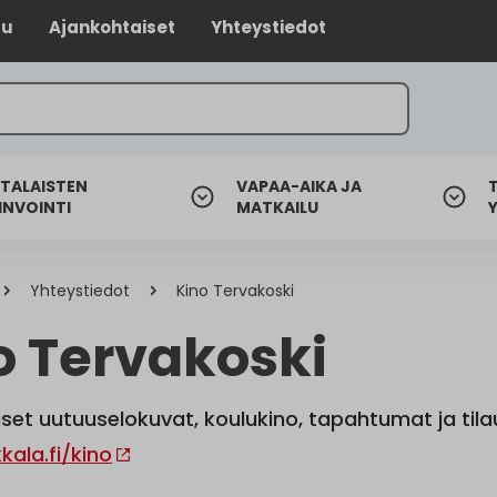
lu
Ajankohtaiset
Yhteystiedot
TALAISTEN
VAPAA-AIKA JA
INVOINTI
MATKAILU
Yhteystiedot
Kino Tervakoski
o Tervakoski
set uutuuselokuvat, koulukino, tapahtumat ja til
ala.fi/kino