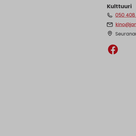
Kulttuuri
050 408
kino@jan
Seuranau