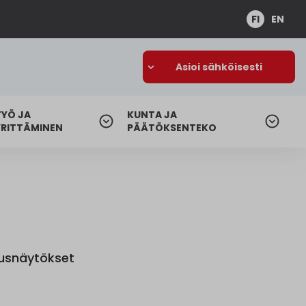
FI
EN
Asioi sähköisesti
TYÖ JA
KUNTA JA
YRITTÄMINEN
PÄÄTÖKSENTEKO
ausnäytökset