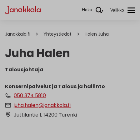
Haku
Valikko
Janakkala.fi
Yhteystiedot
Halen Juha
Juha Halen
Talousjohtaja
Konsernipalvelut ja Talous ja hallinto
050 374 5810
juha.halen@janakkala.fi
Juttilantie 1, 14200 Turenki