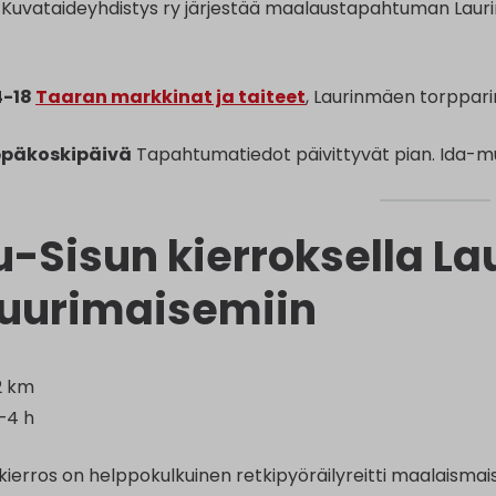
Kuvataideyhdistys ry järjestää maalaustapahtuman Lauri
14-18
Taaran markkinat ja taiteet
, Laurinmäen torppari
eppäkoskipäivä
Tapahtumatiedot päivittyvät pian. Ida-m
u-Sisun kierroksella L
tuurimaisemiin
12 km
–4 h
kierros on helppokulkuinen retkipyöräilyreitti maalaismais