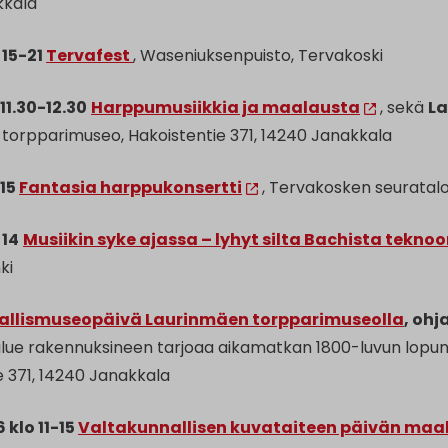
kkala
 15-21
Tervafest
, Waseniuksenpuisto, Tervakoski
 11.30-12.30
Harppumusiikkia ja maalausta
, sekä
La
torpparimuseo, Hakoistentie 371, 14240 Janakkala
 15
Fantasia harppukonsertti
, Tervakosken seuratalo
 14
Musiikin syke ajassa – lyhyt silta Bachista tekno
ki
allismuseopäivä Laurinmäen torpparimuseolla
, ohj
ue rakennuksineen tarjoaa aikamatkan 1800-luvun lopun 
e 371, 14240 Janakkala
 klo 11-15
Valtakunnallisen kuvataiteen päivän ma