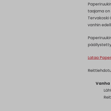
Paperiruukin
taajama on 
Tervakoski 
vanhin edel
Paperiruukin
päällystetty
Lataa Paper
Reittiehdotu
Vanha 
Läh
Rei