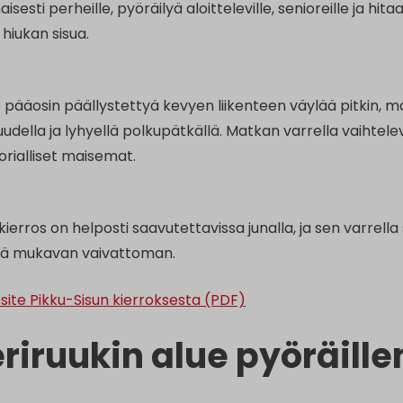
aisesti perheille, pyöräilyä aloitteleville, senioreille ja h
hiukan sisua.
ee pääosin päällystettyä kevyen liikenteen väylää pitkin,
udella ja lyhyellä polkupätkällä. Matkan varrella vaihtel
torialliset maisemat.
kierros on helposti saavutettavissa junalla, ja sen varrella
tä mukavan vaivattoman.
esite Pikku-Sisun kierroksesta (PDF)
riruukin alue pyöräille