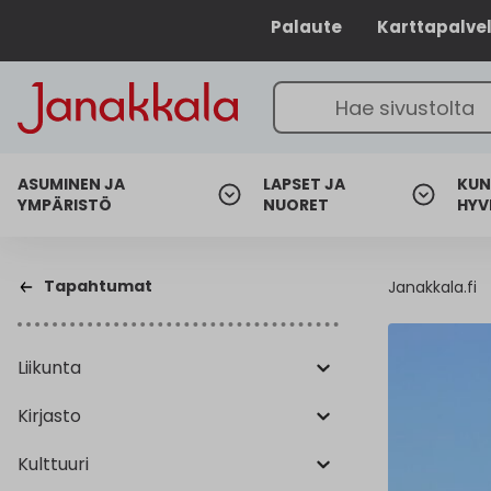
Palaute
Karttapalve
ASUMINEN JA
LAPSET JA
KUN
YMPÄRISTÖ
NUORET
HYV
Tapahtumat
Janakkala.fi
Liikunta
Kirjasto
Kulttuuri