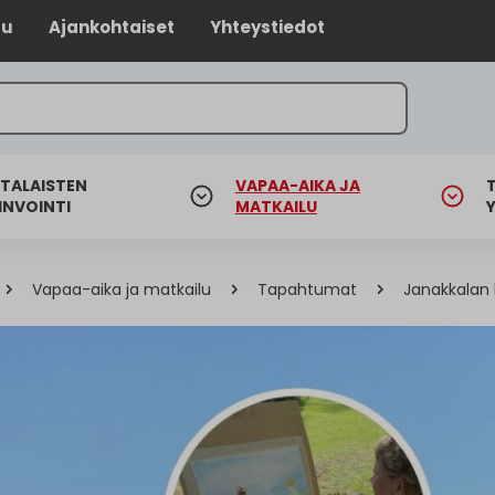
lu
Ajankohtaiset
Yhteystiedot
TALAISTEN
VAPAA-AIKA JA
INVOINTI
MATKAILU
Vapaa-aika ja matkailu
Tapahtumat
Janakkalan k