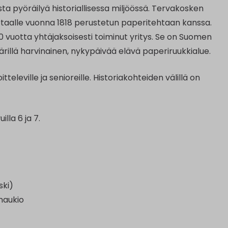
ta pyöräilyä historiallisessa miljöössä. Tervakosken
taalle vuonna 1818 perustetun paperitehtaan kanssa.
 vuotta yhtäjaksoisesti toiminut yritys. Se on Suomen
illä harvinainen, nykypäivää elävä paperiruukkialue.
televille ja senioreille. Historiakohteiden välillä on
illa 6 ja 7.
ski)
anaukio