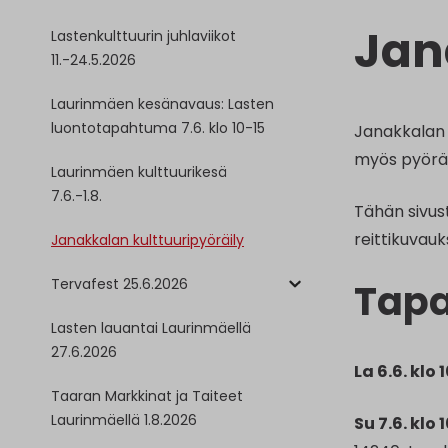
Jan
Lastenkulttuurin juhlaviikot
11.-24.5.2026
Laurinmäen kesänavaus: Lasten
luontotapahtuma 7.6. klo 10-15
Janakkalan 
myös pyöräi
Laurinmäen kulttuurikesä
7.6.-1.8.
Tähän sivust
reittikuvauk
Janakkalan kulttuuripyöräily
Tervafest 25.6.2026
Tap
Lasten lauantai Laurinmäellä
27.6.2026
La 6.6. klo 
Taaran Markkinat ja Taiteet
Laurinmäellä 1.8.2026
Su 7.6. klo 