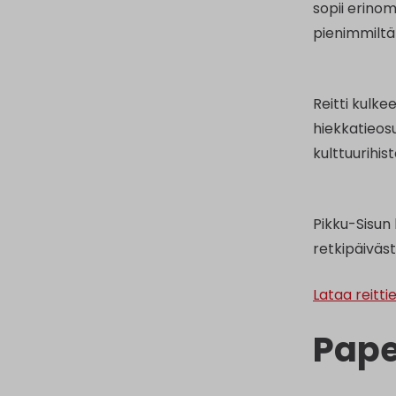
sopii erinom
pienimmiltä 
Reitti kulk
hiekkatieosu
kulttuurihis
Pikku-Sisun 
retkipäiväs
Lataa reitti
Pape