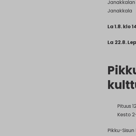
Janakkalan 
Janakkala
La 1.8. klo 
La
22.8. L
Pikk
kult
Pituus 
Kesto 2
Pikku-Sisun 