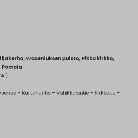
ijakerho, Waseniuksen puisto, Pikku kirkko,
i, Pomola
ski)
ksentie – Kartanontie – Vähikkäläntie – Kirkkotie –