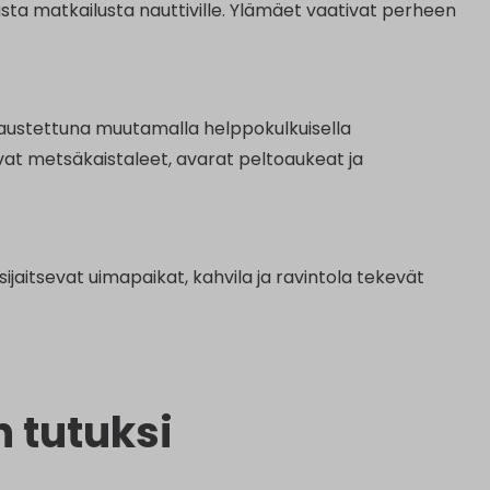
itaasta matkailusta nauttiville. Ylämäet vaativat perheen
 maustettuna muutamalla helppokulkuisella
evat metsäkaistaleet, avarat peltoaukeat ja
 sijaitsevat uimapaikat, kahvila ja ravintola tekevät
n tutuksi