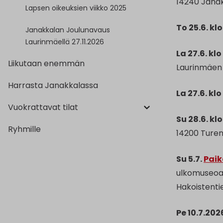
14240 Jana
Lapsen oikeuksien viikko 2025
To 25.6. klo
Janakkalan Joulunavaus
Laurinmäellä 27.11.2026
La 27.6. klo
Liikutaan enemmän
Laurinmäen 
Harrasta Janakkalassa
La 27.6. klo
Vuokrattavat tilat
Su 28.6. klo
Ryhmille
14200 Turen
Su 5.7.
Paik
ulkomuseoal
Hakoistenti
Pe 10.7.2026