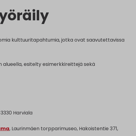
yöräily
omia kulttuuritapahtumia, jotka ovat saavutettavissa
alueella, esitelty esimerkkireittejä sekä
 13330 Harviala
tuma
, Laurinmäen torpparimuseo, Hakoistentie 371,