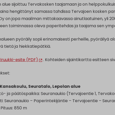
 alue sijoittuu Tervakosken taajamaan ja on helppokulkuis
aina hengittänyt samassa tahdissa Tervajoen kosken par
Oy on jopa maailman mittakaavassa ainutlaatuinen, yli 200
leen toiminnassa oleva paperitehdas ja taajama sen ympär
alueen pyöräily sopii erinomaisesti perheille, pyöräilyä aloit
ä tietä ja hiekkatiepätkiä.
iruukki-esite (PDF)
. Kohteiden sijaintikartta esitteen sivu
kset:
Kansakoulu, Seuratalo, Lepolan alue
tö- ja päätöspaikka: Seuranaukio (Tervajoentie 1, Tervako
tti: Seuranaukio – Paperintekijäntie – Tervajoentie – Seur
Pituus: 850 m