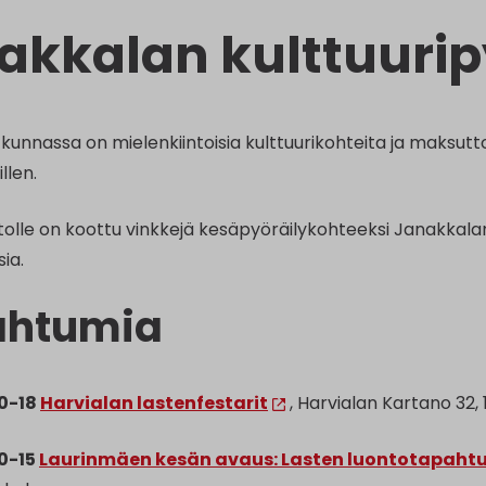
akkalan kulttuurip
kunnassa on mielenkiintoisia kulttuurikohteita ja maksutt
llen.
olle on koottu vinkkejä kesäpyöräilykohteeksi Janakkalan 
sia.
ahtumia
10-18
Harvialan lastenfestarit
, Harvialan Kartano 32,
10-15
Laurinmäen kesän avaus: Lasten luontotapah