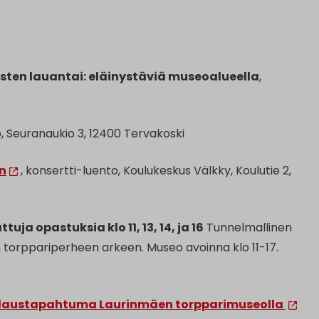
sten lauantai: eläinystäviä museoalueella
,
, Seuranaukio 3, 12400 Tervakoski
on
, konsertti-luento, Koulukeskus Välkky, Koulutie 2,
attuja opastuksia klo 11, 13, 14, ja 16
Tunnelmallinen
torppariperheen arkeen. Museo avoinna klo 11-17.
alaustapahtuma Laurinmäen torpparimuseolla