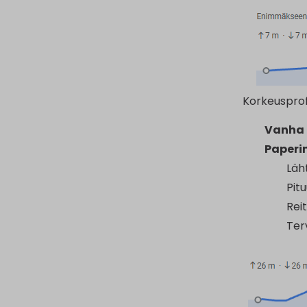
Korkeusprof
Vanha K
Paperin
Läh
Pitu
Rei
Ter