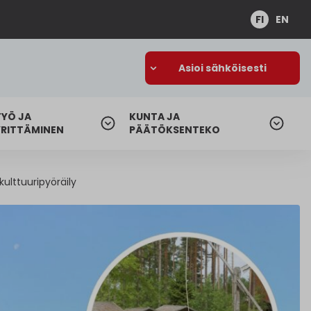
FI
EN
Asioi sähköisesti
TYÖ JA
KUNTA JA
YRITTÄMINEN
PÄÄTÖKSENTEKO
ulttuuripyöräily