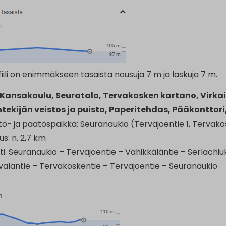
iili on enimmäkseen tasaista nousuja 7 m ja laskuja 7 m.
ansakoulu, Seuratalo, Tervakosken kartano, Virkail
tekijän veistos ja puisto, Paperitehdas, Pääkonttor
tö- ja päätöspaikka: Seuranaukio (Tervajoentie 1, Tervako
us: n. 2,7 km
tti: Seuranaukio – Tervajoentie – Vähikkäläntie – Serlachiu
valantie – Tervakoskentie – Tervajoentie – Seuranaukio