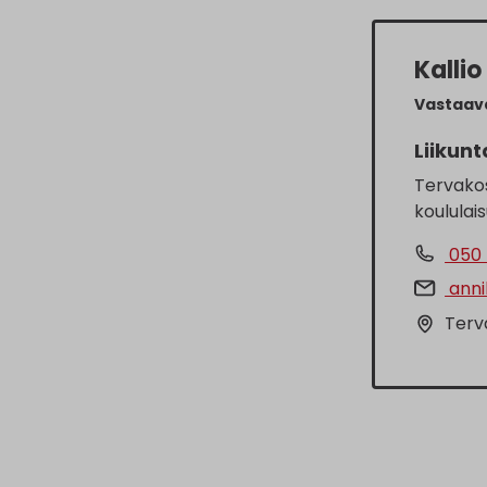
Kalli
Vastaava
Liikunt
Tervakos
koululais
050 
annik
Terv