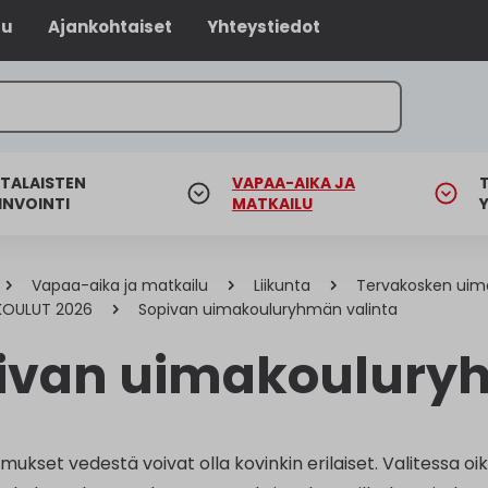
lu
Ajankohtaiset
Yhteystiedot
TALAISTEN
VAPAA-AIKA JA
INVOINTI
MATKAILU
Vapaa-aika ja matkailu
Liikunta
Tervakosken uima
KOULUT 2026
Sopivan uimakouluryhmän valinta
ivan uimakouluryh
mukset vedestä voivat olla kovinkin erilaiset. Valitessa 