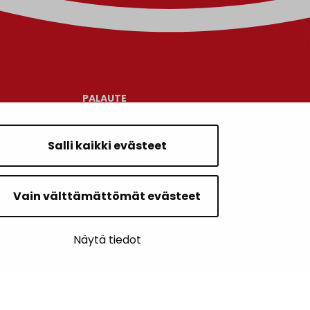
PALAUTE
AJANKOHTAISET
Salli kaikki evästeet
YHTEYSTIEDOT
Vain välttämättömät evästeet
KARTTAPALVELU
Näytä tiedot