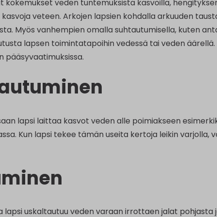
 kokemukset veden tuntemuksista kasvoilla, hengityksen k
a kasvoja veteen. Arkojen lapsien kohdalla arkuuden taust
ta. Myös vanhempien omalla suhtautumisella, kuten anta
kutusta lapsen toimintatapoihin vedessä tai veden äärellä
n pääsyvaatimuksissa.
tautuminen
an lapsi laittaa kasvot veden alle poimiakseen esimerkiks
ssa. Kun lapsi tekee tämän useita kertoja leikin varjolla
uminen
 lapsi uskaltautuu veden varaan irrottaen jalat pohjasta j