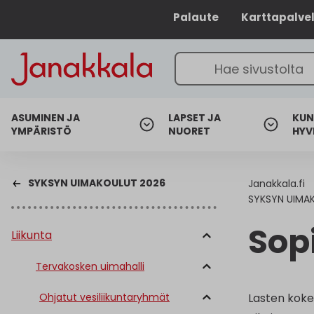
Palaute
Karttapalve
ASUMINEN JA
LAPSET JA
KUN
YMPÄRISTÖ
NUORET
HYV
SYKSYN UIMAKOULUT 2026
Janakkala.fi
SYKSYN UIMA
Sop
Liikunta
Tervakosken uimahalli
Ohjatut vesiliikuntaryhmät
Lasten koke