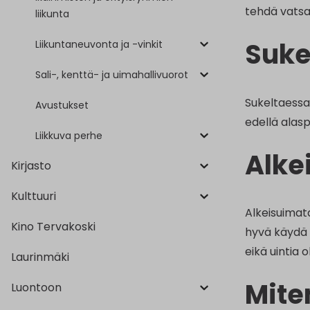
tehdä vatsa
liikunta
Suke
Liikuntaneuvonta ja -vinkit
Sali-, kenttä- ja uimahallivuorot
Sukeltaessa
Avustukset
edellä alas
Liikkuva perhe
Alke
Kirjasto
Kulttuuri
Alkeisuimat
Kino Tervakoski
hyvä käydä 
eikä uintia 
Laurinmäki
Mite
Luontoon