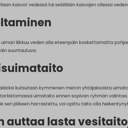
llaan kasvot vedessä tai selällään kasvojen ollessa veden 
ltaminen
 uimari liikkuu veden alla eteenpäin koskettamatta pohjaa
päin suuntautuva.
isuimataito
aidoksi kutsutaan kymmenen metrin yhtäjaksoista uimatai
tarkistamassa uimataito ennen sopivan ryhmän valintaa. J
ole sen jälkeen harrastettu, voi opittu taito olla heikentynyt
n auttaa lasta vesitait