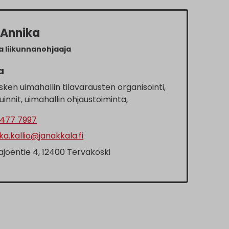
o Annika
 liikunnanohjaaja
a
ken uimahallin tilavarausten organisointi,
uinnit, uimahallin ohjaustoiminta,
477 7997
a.kallio@janakkala.fi
ajoentie 4, 12400 Tervakoski