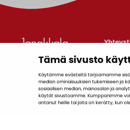
Yhteyst
Tämä sivusto käytt
Janakkal
Kunnanta
Käytämme evästeitä tarjoamamme sisällö
Juttilantie
median ominaisuuksien tukemiseen ja k
sosiaalisen median, mainosalan ja analy
Puh. 050 
käytät sivustoamme. Kumppanimme voivat y
kirjaamo@
antanut heille tai joita on kerätty, kun o
Laskutuso