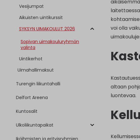
aikaisemmat
Vesijumpat
laitettaess
Aikuisten uintikurssit
kohtaamises
voi olla vai
SYKSYN UIMAKOULUT 2026
uimakouluje
Sopivan uimakouluryhmän
valinta
Kas
Uintikerhot
Uimahallimaksut
Kastautuessa
Turengin liikuntahalli
altaan pohja
luontevaa.
Delfort Areena
Kell
Kuntosalit
Ulkoliikuntapaikat
Kellumisessa
Ikäihmisten ja erityisryhmien