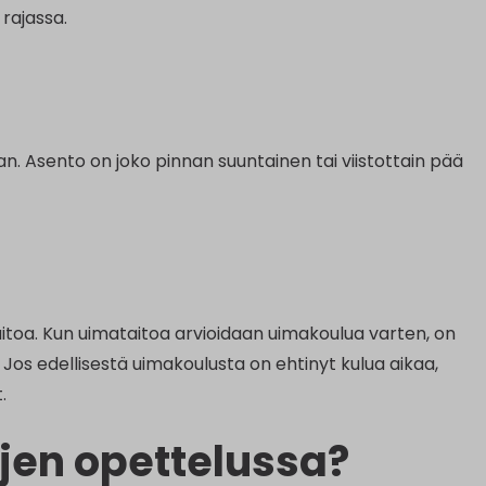
rajassa.
n. Asento on joko pinnan suuntainen tai viistottain pää
toa. Kun uimataitoa arvioidaan uimakoulua varten, on
os edellisestä uimakoulusta on ehtinyt kulua aikaa,
.
ojen opettelussa?