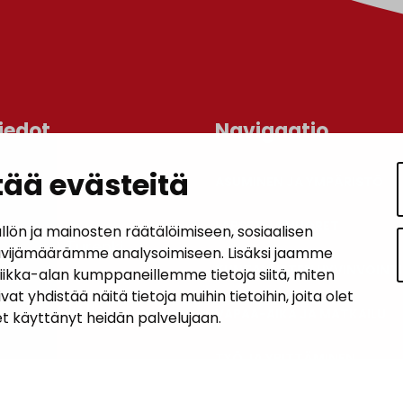
iedot
Navigaatio
ää evästeitä
ASUMINEN JA YMPÄRISTÖ
an kunta
lo
LAPSET JA NUORET
n ja mainosten räätälöimiseen, sosiaalisen
 1, 14200 Turenki
ävijämäärämme analysoimiseen. Lisäksi jaamme
KUNTALAISTEN HYVINVOINTI
tiikka-alan kumppaneillemme tietoja siitä, miten
5090 449
hdistää näitä tietoja muihin tietoihin, joita olet
janakkala.fi
VAPAA-AIKA JA MATKAILU
let käyttänyt heidän palvelujaan.
soite
TYÖ JA YRITTÄMINEN
KUNTA JA PÄÄTÖKSENTEKO