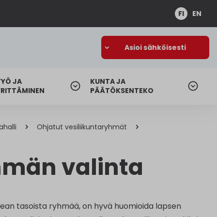
FI
EN
Asioi sähköisesti
TYÖ JA
KUNTA JA
YRITTÄMINEN
PÄÄTÖKSENTEKO
halli
Ohjatut vesiliikuntaryhmät
män valinta
oikean tasoista ryhmää, on hyvä huomioida lapsen