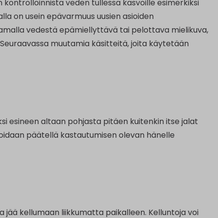
ontrolloinnista veden tullessa kasvoille esimerkiksi
alla on usein epävarmuus uusien asioiden
malla vedestä epämiellyttävä tai pelottava mielikuva,
. Seuraavassa muutamia käsitteitä, joita käytetään
i esineen altaan pohjasta pitäen kuitenkin itse jalat
, voidaan päätellä kastautumisen olevan hänelle
a jää kellumaan liikkumatta paikalleen. Kelluntoja voi