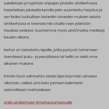
sukelletaan ja hypitään ohjaajan johdolla. Uintikerhossa
harjoitellaan jokaisella kerralla jokin suunniteltu harjoitus ja
sen lisäksi touhuillaan lastenkin toiveiden mukaan asioita.
Uintikerhossa ei treenata hiki otsalla vaan pidetään
hauskaa vedessä. Suoritamme myös uinti/matka merkkejä
kauden aikana.
Kerhot on tarkoitettu lapsille, jotka pystyvät toimimaan
itsenäisesti puku- ja pesutiloissa tai heillä on siellä oma
aikuinen mukana.
Erittäin hyvä vaihtoehto saada lapsi käymään uimassa
viikottain, vaikkei uinti koko perheen kalenteriin
säännöllisesti mahtuisikaan.
Linkki uintikerhojen ilmoittautumissivuille