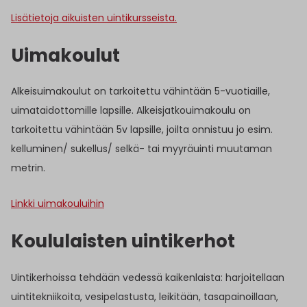
Lisätietoja aikuisten uintikursseista.
Uimakoulut
Alkeisuimakoulut on tarkoitettu vähintään 5-vuotiaille,
uimataidottomille lapsille. Alkeisjatkouimakoulu on
tarkoitettu vähintään 5v lapsille, joilta onnistuu jo esim.
kelluminen/ sukellus/ selkä- tai myyräuinti muutaman
metrin.
Linkki uimakouluihin
Koululaisten uintikerhot
Uintikerhoissa tehdään vedessä kaikenlaista: harjoitellaan
uintitekniikoita, vesipelastusta, leikitään, tasapainoillaan,