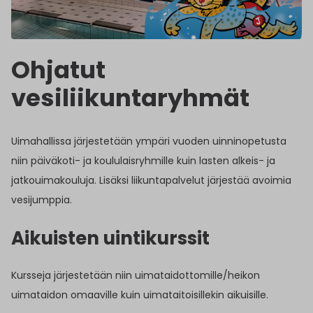
Ohjatut
vesiliikuntaryhmät
Uimahallissa järjestetään ympäri vuoden uinninopetusta
niin päiväkoti- ja koululaisryhmille kuin lasten alkeis- ja
jatkouimakouluja. Lisäksi liikuntapalvelut järjestää avoimia
vesijumppia.
Aikuisten uintikurssit
Kursseja järjestetään niin uimataidottomille/heikon
uimataidon omaaville kuin uimataitoisillekin aikuisille.