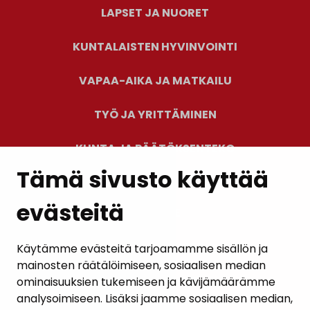
LAPSET JA NUORET
KUNTALAISTEN HYVINVOINTI
VAPAA-AIKA JA MATKAILU
TYÖ JA YRITTÄMINEN
KUNTA JA PÄÄTÖKSENTEKO
Tämä sivusto käyttää
evästeitä
PALAUTE
AJANKOHTAISET
Käytämme evästeitä tarjoamamme sisällön ja
mainosten räätälöimiseen, sosiaalisen median
YHTEYSTIEDOT
ominaisuuksien tukemiseen ja kävijämäärämme
analysoimiseen. Lisäksi jaamme sosiaalisen median,