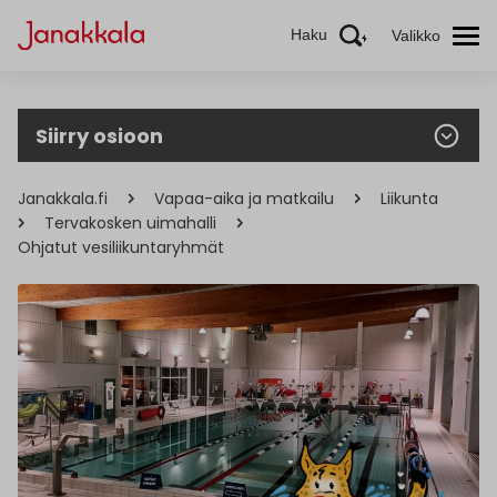
Haku
Valikko
Siirry osioon
Janakkala.fi
Vapaa-aika ja matkailu
Liikunta
Tervakosken uimahalli
Ohjatut vesiliikuntaryhmät