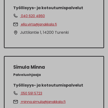
Työllisyys- ja kotoutumispalvelut
040 620 4860
ella.virta@janakkala.fi
Juttilantie 1, 14200 Turenki
Simula Minna
Palveluohjaaja
Työllisyys- ja kotoutumispalvelut
050 591 5723
minna.simula@janakkala.fi