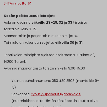
EHTAn sivuilta.
Kesän poikkeusaukioloajat:
Aula on avoinna
viikoilla 23–29, 32 ja 33
tiistaista
torstaihin kello 9–15.
Maanantaisin ja perjantaisin aula on suljettu.
Toimisto on kokonaan suljettu
viikoilla 30 ja 31
.
Janakkalan toimipiste sijaitsee osoitteessa Juttilantie 1,
14200 Turenki.
Avoinna maanantaista torstaihin kello 9:00-15:00
Yleinen puhelinnumero: 050 439 3508 (ma-to klo 9-
15)
Sähköposti:
tyollisyyspalvelut@janakkala.fi
(Huomioithan, että tämän sähköpostin kautta ei voi