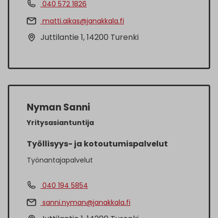
040 572 1826
matti.aikas@janakkala.fi
Juttilantie 1, 14200 Turenki
Nyman Sanni
Yritysasiantuntija
Työllisyys- ja kotoutumispalvelut
Työnantajapalvelut
040 194 5854
sanni.nyman@janakkala.fi