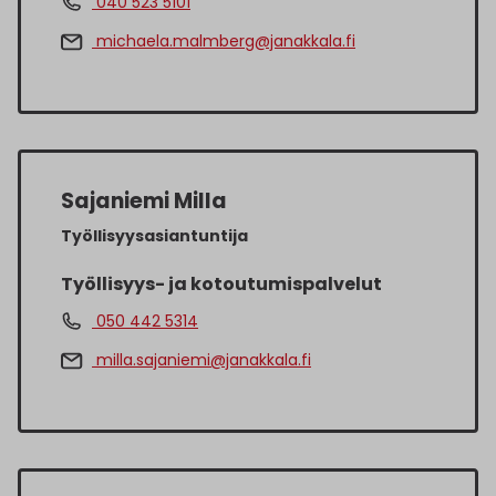
040 523 5101
michaela.malmberg@janakkala.fi
Sajaniemi Milla
Työllisyysasiantuntija
Työllisyys- ja kotoutumispalvelut
050 442 5314
milla.sajaniemi@janakkala.fi