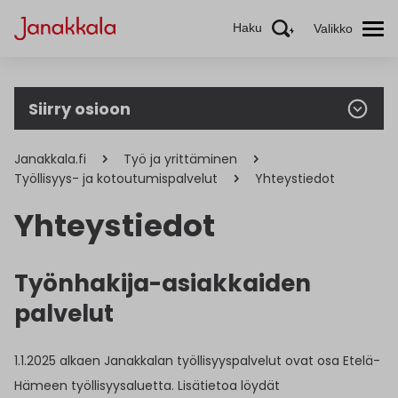
Haku
Valikko
Siirry osioon
Janakkala.fi
Työ ja yrittäminen
Työllisyys- ja kotoutumispalvelut
Yhteystiedot
Yhteystiedot
Työnhakija-asiakkaiden
palvelut
1.1.2025 alkaen Janakkalan työllisyyspalvelut ovat osa Etelä-
Hämeen työllisyysaluetta. Lisätietoa löydät