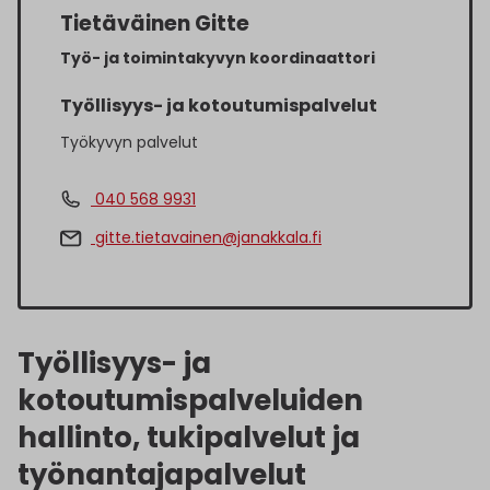
Tietäväinen Gitte
Työ- ja toimintakyvyn koordinaattori
Työllisyys- ja kotoutumispalvelut
Työkyvyn palvelut
040 568 9931
gitte.tietavainen@janakkala.fi
Työllisyys- ja
kotoutumispalveluiden
hallinto, tukipalvelut ja
työnantajapalvelut