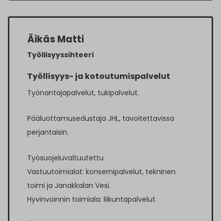
Äikäs Matti
Työllisyyssihteeri
Työllisyys- ja kotoutumispalvelut
Työnantajapalvelut, tukipalvelut.
Pääluottamusedustaja JHL, tavoitettavissa
perjantaisin.
Työsuojeluvaltuutettu
Vastuutoimialat: konsernipalvelut, tekninen
toimi ja Janakkalan Vesi.
Hyvinvoinnin toimiala: liikuntapalvelut