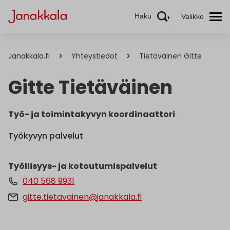
Haku
Valikko
Janakkala.fi
Yhteystiedot
Tietäväinen Gitte
Gitte Tietäväinen
Työ- ja toimintakyvyn koordinaattori
Työkyvyn palvelut
Työllisyys- ja kotoutumispalvelut
040 568 9931
gitte.tietavainen@janakkala.fi