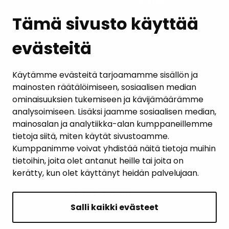
KUNTA JA PÄÄTÖKSENTEKO
Tämä sivusto käyttää
evästeitä
PALAUTE
AJANKOHTAISET
Käytämme evästeitä tarjoamamme sisällön ja
mainosten räätälöimiseen, sosiaalisen median
YHTEYSTIEDOT
ominaisuuksien tukemiseen ja kävijämäärämme
analysoimiseen. Lisäksi jaamme sosiaalisen median,
KARTTAPALVELU
mainosalan ja analytiikka-alan kumppaneillemme
tietoja siitä, miten käytät sivustoamme.
Kumppanimme voivat yhdistää näitä tietoja muihin
tietoihin, joita olet antanut heille tai joita on
kerätty, kun olet käyttänyt heidän palvelujaan.
SIVUN ALKUUN
Salli kaikki evästeet