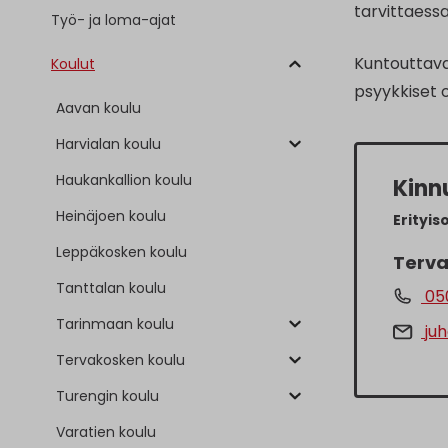
tarvittaess
Työ- ja loma-ajat
Kuntouttava 
Koulut
psyykkiset 
Aavan koulu
Harvialan koulu
Haukankallion koulu
Kinn
Heinäjoen koulu
Erityis
Leppäkosken koulu
Terva
Tanttalan koulu
050
Tarinmaan koulu
juh
Tervakosken koulu
Turengin koulu
Varatien koulu