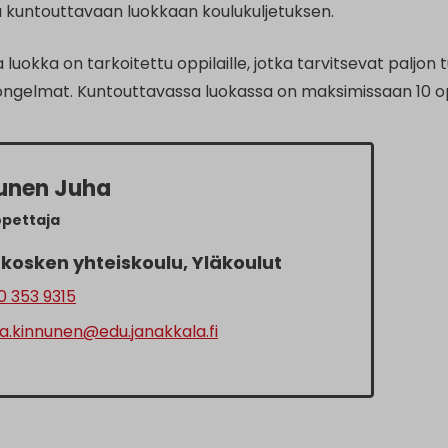
a kuntouttavaan luokkaan koulukuljetuksen.
luokka on tarkoitettu oppilaille, jotka tarvitsevat paljon tu
ongelmat. Kuntouttavassa luokassa on maksimissaan 10 o
unen Juha
opettaja
kosken yhteiskoulu, Yläkoulut
 353 9315
a.kinnunen@edu.janakkala.fi