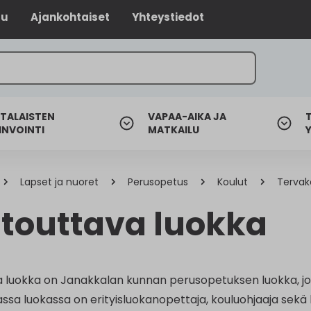
lu
Ajankohtaiset
Yhteystiedot
TALAISTEN
VAPAA-AIKA JA
INVOINTI
MATKAILU
Lapset ja nuoret
Perusopetus
Koulut
Tervak
touttava luokka
 luokka on Janakkalan kunnan perusopetuksen luokka, jos
ssa luokassa on erityisluokanopettaja, kouluohjaaja sekä