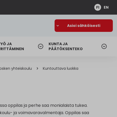
FI
EN
Asioi sähköisesti
TYÖ JA
KUNTA JA
YRITTÄMINEN
PÄÄTÖKSENTEKO
osken yhteiskoulu
Kuntouttava luokka
sa oppilas ja perhe saa monialaista tukea.
 koulu- ja voimavaravalmentaja. Oppilas saa