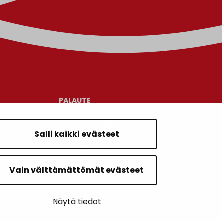
PALAUTE
AJANKOHTAISET
Salli kaikki evästeet
YHTEYSTIEDOT
Vain välttämättömät evästeet
KARTTAPALVELU
Näytä tiedot