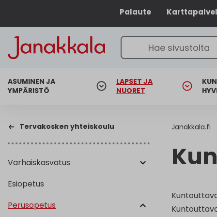
Palaute
Karttapalve
ASUMINEN JA
LAPSET JA
KUN
YMPÄRISTÖ
NUORET
HYV
Tervakosken yhteiskoulu
Janakkala.fi
Kun
Varhaiskasvatus
Esiopetus
Kuntouttava
Perusopetus
Kuntouttava