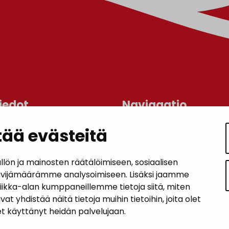
iedot
Navigaatio
ää evästeitä
ASUMINEN JA YMPÄRISTÖ
an kunta
lo
LAPSET JA NUORET
n ja mainosten räätälöimiseen, sosiaalisen
 1, 14200 Turenki
ävijämäärämme analysoimiseen. Lisäksi jaamme
KUNTALAISTEN HYVINVOINTI
tiikka-alan kumppaneillemme tietoja siitä, miten
5090 449
hdistää näitä tietoja muihin tietoihin, joita olet
janakkala.fi
VAPAA-AIKA JA MATKAILU
let käyttänyt heidän palvelujaan.