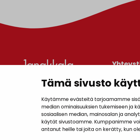
Yhteyst
Tämä sivusto käytt
Janakkal
Kunnanta
Käytämme evästeitä tarjoamamme sisällö
Juttilantie
median ominaisuuksien tukemiseen ja k
sosiaalisen median, mainosalan ja analy
Puh. 050 
käytät sivustoamme. Kumppanimme voivat y
kirjaamo@
antanut heille tai joita on kerätty, kun o