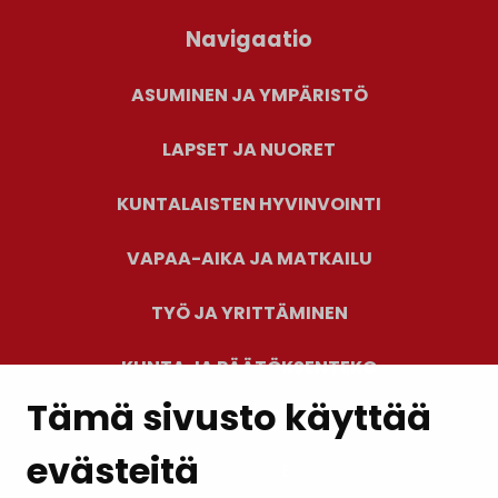
Navigaatio
ASUMINEN JA YMPÄRISTÖ
LAPSET JA NUORET
KUNTALAISTEN HYVINVOINTI
VAPAA-AIKA JA MATKAILU
TYÖ JA YRITTÄMINEN
KUNTA JA PÄÄTÖKSENTEKO
Tämä sivusto käyttää
evästeitä
PALAUTE