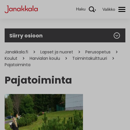
Haku
Valikko
Siirry osioon
Janakkala.fi
Lapset ja nuoret
Perusopetus
Koulut
Harvialan koulu
Toimintakulttuuri
Pajatoiminta
Pajatoiminta