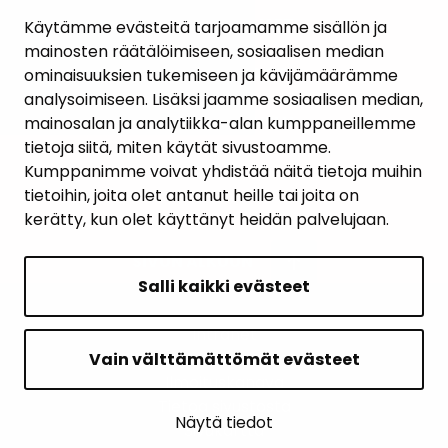
AJANKOHTAISET
Käytämme evästeitä tarjoamamme sisällön ja
mainosten räätälöimiseen, sosiaalisen median
YHTEYSTIEDOT
ominaisuuksien tukemiseen ja kävijämäärämme
analysoimiseen. Lisäksi jaamme sosiaalisen median,
KARTTAPALVELU
mainosalan ja analytiikka-alan kumppaneillemme
tietoja siitä, miten käytät sivustoamme.
Kumppanimme voivat yhdistää näitä tietoja muihin
tietoihin, joita olet antanut heille tai joita on
kerätty, kun olet käyttänyt heidän palvelujaan.
SIVUN ALKUUN
Salli kaikki evästeet
Intranet
Saavutettavuusseloste
Vain välttämättömät evästeet
Ilmoituskanava
Tietoa sivustosta
Näytä tiedot
Sivukartta