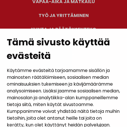
VAPAA-AIKA JA MATKAILU
TYÖ JA YRITTÄMINEN
KUNTA JA PÄÄTÖKSENTEKO
Tämä sivusto käyttää
evästeitä
PALAUTE
AJANKOHTAISET
Käytämme evästeitä tarjoamamme sisällön ja
mainosten räätälöimiseen, sosiaalisen median
YHTEYSTIEDOT
ominaisuuksien tukemiseen ja kävijämäärämme
analysoimiseen. Lisäksi jaamme sosiaalisen median,
KARTTAPALVELU
mainosalan ja analytiikka-alan kumppaneillemme
tietoja siitä, miten käytät sivustoamme.
Kumppanimme voivat yhdistää näitä tietoja muihin
tietoihin, joita olet antanut heille tai joita on
kerätty, kun olet käyttänyt heidän palvelujaan.