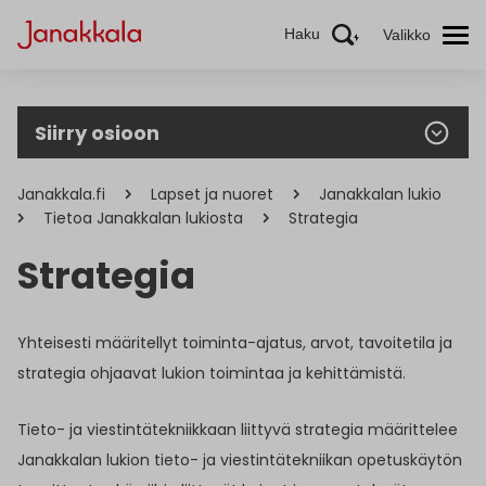
Haku
Valikko
Siirry osioon
Janakkala.fi
Lapset ja nuoret
Janakkalan lukio
Tietoa Janakkalan lukiosta
Strategia
Strategia
Yhteisesti määritellyt toiminta-ajatus, arvot, tavoitetila ja
strategia ohjaavat lukion toimintaa ja kehittämistä.
Tieto- ja viestintätekniikkaan liittyvä strategia määrittelee
Janakkalan lukion tieto- ja viestintätekniikan opetuskäytön