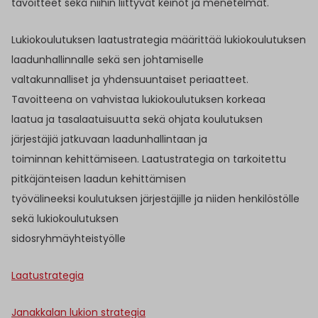
tavoitteet sekä niihin liittyvät keinot ja menetelmät.
Lukiokoulutuksen laatustrategia määrittää lukiokoulutuksen
laadunhallinnalle sekä sen johtamiselle
valtakunnalliset ja yhdensuuntaiset periaatteet.
Tavoitteena on vahvistaa lukiokoulutuksen korkeaa
laatua ja tasalaatuisuutta sekä ohjata koulutuksen
järjestäjiä jatkuvaan laadunhallintaan ja
toiminnan kehittämiseen. Laatustrategia on tarkoitettu
pitkäjänteisen laadun kehittämisen
työvälineeksi koulutuksen järjestäjille ja niiden henkilöstölle
sekä lukiokoulutuksen
sidosryhmäyhteistyölle
Laatustrategia
Janakkalan lukion strategia