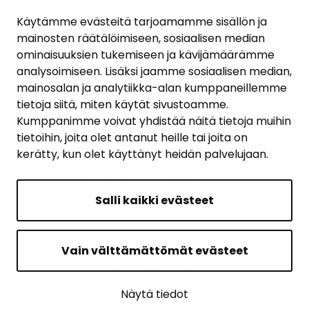
AJANKOHTAISET
Käytämme evästeitä tarjoamamme sisällön ja
mainosten räätälöimiseen, sosiaalisen median
YHTEYSTIEDOT
ominaisuuksien tukemiseen ja kävijämäärämme
analysoimiseen. Lisäksi jaamme sosiaalisen median,
KARTTAPALVELU
mainosalan ja analytiikka-alan kumppaneillemme
tietoja siitä, miten käytät sivustoamme.
Kumppanimme voivat yhdistää näitä tietoja muihin
tietoihin, joita olet antanut heille tai joita on
kerätty, kun olet käyttänyt heidän palvelujaan.
SIVUN ALKUUN
Salli kaikki evästeet
Intranet
Saavutettavuusseloste
Vain välttämättömät evästeet
Ilmoituskanava
Tietoa sivustosta
Näytä tiedot
Sivukartta