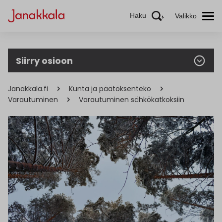
Haku
Valikko
Siirry osioon
Janakkala.fi
Kunta ja päätöksenteko
Varautuminen
Varautuminen sähkökatkoksiin