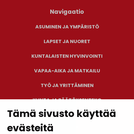
Navigaatio
ASUMINEN JA YMPÄRISTÖ
LAPSET JA NUORET
KUNTALAISTEN HYVINVOINTI
VAPAA-AIKA JA MATKAILU
TYÖ JA YRITTÄMINEN
KUNTA JA PÄÄTÖKSENTEKO
Tämä sivusto käyttää
evästeitä
PALAUTE