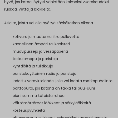
hyvä, jos kotoa löytyisi vähintään kolmeksi vuorokaudeksi
ruokaa, vettä ja lääkkeitä.
Asioita, joista voi olla hyötyä sähkökatkon aikana
kotivara ja muutama litra pullovettä
kannellinen ämpäri tai kanisteri
muovipusseja ja vessapaperia
taskulamppu ja paristoja
kynttilöitä ja tulitikkuja
paristokäyttöinen radio ja paristoja
ladattu varavirtalähde, jolla voi ladata matkapuhelinta
polttopuita, jos kotona on takka tai puu-uuni
pieni summa käteistä rahaa
välttämättömät lääkkeet ja särkylääkkeitä
kosteuspyyhkeitä
alkusammutusvälineet, esimerkiksi sammutuspeite