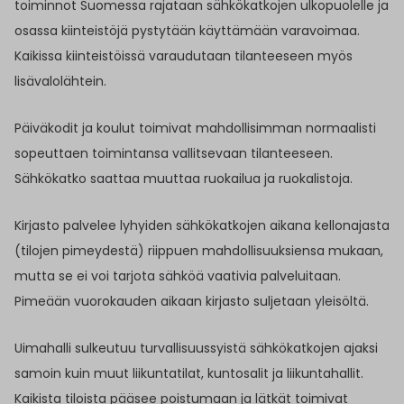
toiminnot Suomessa rajataan sähkökatkojen ulkopuolelle ja
osassa kiinteistöjä pystytään käyttämään varavoimaa.
Kaikissa kiinteistöissä varaudutaan tilanteeseen myös
lisävalolähtein.
Päiväkodit ja koulut toimivat mahdollisimman normaalisti
sopeuttaen toimintansa vallitsevaan tilanteeseen.
Sähkökatko saattaa muuttaa ruokailua ja ruokalistoja.
Kirjasto palvelee lyhyiden sähkökatkojen aikana kellonajasta
(tilojen pimeydestä) riippuen mahdollisuuksiensa mukaan,
mutta se ei voi tarjota sähköä vaativia palveluitaan.
Pimeään vuorokauden aikaan kirjasto suljetaan yleisöltä.
Uimahalli sulkeutuu turvallisuussyistä sähkökatkojen ajaksi
samoin kuin muut liikuntatilat, kuntosalit ja liikuntahallit.
Kaikista tiloista pääsee poistumaan ja lätkät toimivat