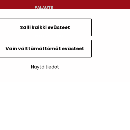
PALAUTE
AJANKOHTAISET
Salli kaikki evästeet
YHTEYSTIEDOT
Vain välttämättömät evästeet
KARTTAPALVELU
Näytä tiedot
SIVUN ALKUUN