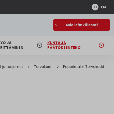
FI
EN
Asioi sähköisesti
TYÖ JA
KUNTA JA
YRITTÄMINEN
PÄÄTÖKSENTEKO
t ja taajamat
Tervakoski
Paperiruukki Tervakoski