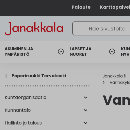
Palaute
Karttapalve
ASUMINEN JA
LAPSET JA
KUN
YMPÄRISTÖ
NUORET
HYV
Paperiruukki Tervakoski
Janakkala.fi
Vanhakylä
Van
Kuntaorganisaatio
Kunnantalo
Hallinto ja talous