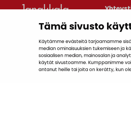
Yhteyst
Tämä sivusto käytt
Janakkal
Kunnanta
Käytämme evästeitä tarjoamamme sisällö
Juttilantie
median ominaisuuksien tukemiseen ja k
sosiaalisen median, mainosalan ja analy
Puh. 050 
käytät sivustoamme. Kumppanimme voivat y
kirjaamo@
antanut heille tai joita on kerätty, kun o
Laskutuso