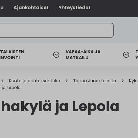
lu
Ajankohtaiset
Yhteystiedot
TALAISTEN
VAPAA-AIKA JA
INVOINTI
MATKAILU
Kunta ja päätöksenteko
Tietoa Janakkalasta
Kylä
 ja Lepola
hakylä ja Lepola