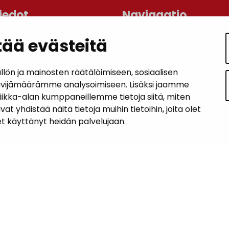
iedot
Navigaatio
ää evästeitä
ASUMINEN JA YMPÄRISTÖ
an kunta
lo
LAPSET JA NUORET
n ja mainosten räätälöimiseen, sosiaalisen
 1, 14200 Turenki
ävijämäärämme analysoimiseen. Lisäksi jaamme
KUNTALAISTEN HYVINVOINTI
tiikka-alan kumppaneillemme tietoja siitä, miten
5090 449
hdistää näitä tietoja muihin tietoihin, joita olet
janakkala.fi
VAPAA-AIKA JA MATKAILU
let käyttänyt heidän palvelujaan.
soite
TYÖ JA YRITTÄMINEN
KUNTA JA PÄÄTÖKSENTEKO