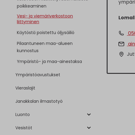
ympäris
poikkeaminen
Vesi- ja viemäriverkostoon
Lomall
liittyminen
Käytöstä poistettu öljysäiliö
05
Pilaantuneen maa-alueen
ain
kunnostus
Jut
Ympäristö- ja maa-ainestaksa
Ympäristöavustukset
Vieraslajit
Janakkalan ilmastotyö
Luonto
Vesistöt