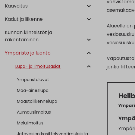
vahvistamat
Kaavoitus
asemakaavoit
Kadut ja liikenne
Alueelle on 
Kunnan kiinteistöt ja
vesiosuusku
rakentaminen
vesiosuusku
Ympäristö ja luonto
Vapautusta l
Lupa- ja ilmoitusasiat
jonka liitte
Ympäristöluvat
Maa-aineslupa
Hell
Maastoliikennelupa
Ympäri
Aumausilmoitus
Ympä
Meluilmoitus
Ympäri
Jätevesien käsittelyvaatimuksista