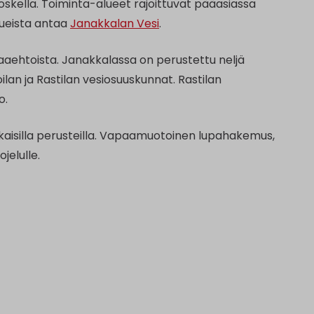
skella. Toiminta-alueet rajoittuvat pääasiassa
lueista antaa
Janakkalan Vesi
.
paaehtoista. Janakkalassa on perustettu neljä
n ja Rastilan vesiosuuskunnat. Rastilan
o.
mukaisilla perusteilla. Vapaamuotoinen lupahakemus,
jelulle.