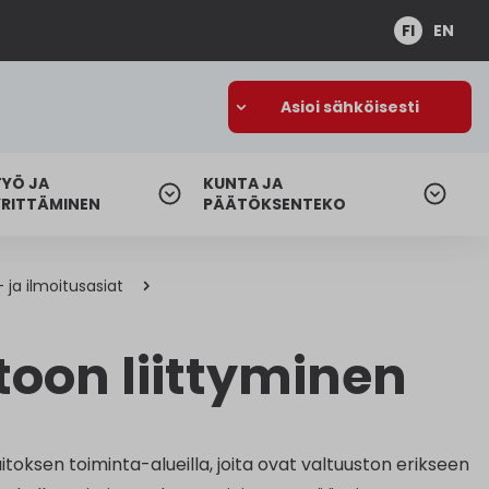
FI
EN
Asioi sähköisesti
TYÖ JA
KUNTA JA
YRITTÄMINEN
PÄÄTÖKSENTEKO
 ja ilmoitusasiat
toon liittyminen
aitoksen toiminta-alueilla, joita ovat valtuuston erikseen