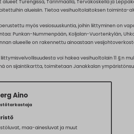
 alueet Turengissa, Tarinmaalla, Tervakoskella ja Leppäko
ettuihin alueisiin. Tietoa vesihuoltolaitoksen toiminta-a
perustettu myös vesiosuuskuntia, joihin liittyminen on va
ntaa: Punkan-Nummenpään, Koljalan-Vuortenkylän, Uhkoila
nnan alueelle on rakennettu ainoastaan vesijohtoverkost
iittymisvelvollisuudesta voi hakea vesihuoltolain 11 §:n 
enä on sijaintikartta, toimitetaan Janakkalan ympäristönsuo
berg Aino
stötarkastaja
ristö
stöluvat, maa-ainesluvat ja muut