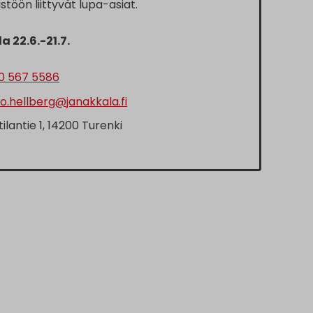
töön liittyvät lupa-asiat.
a 22.6.-21.7.
0 567 5586
o.hellberg@janakkala.fi
tilantie 1, 14200 Turenki