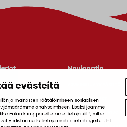
iedot
Navigaatio
ää evästeitä
ASUMINEN JA YMPÄRISTÖ
an kunta
lo
LAPSET JA NUORET
n ja mainosten räätälöimiseen, sosiaalisen
 1, 14200 Turenki
ävijämäärämme analysoimiseen. Lisäksi jaamme
KUNTALAISTEN HYVINVOINTI
tiikka-alan kumppaneillemme tietoja siitä, miten
5090 449
hdistää näitä tietoja muihin tietoihin, joita olet
janakkala.fi
VAPAA-AIKA JA MATKAILU