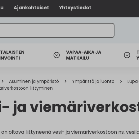
lu
Ajankohtaiset
Yhteystiedot
TALAISTEN
VAPAA-AIKA JA
INVOINTI
MATKAILU
Asuminen ja ympäristö
Ympäristö ja luonto
Lupa-
äriverkostoon liittyminen
i- ja viemäriverkos
n on oltava liittyneenä vesi- ja viemäriverkostoon ns. vesil