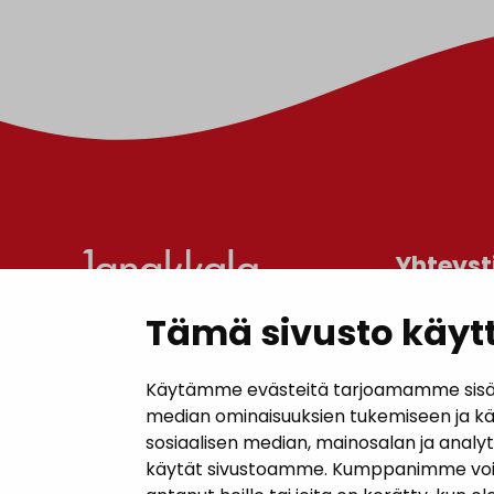
Yhteyst
Tämä sivusto käytt
Janakkal
Kunnanta
Käytämme evästeitä tarjoamamme sisällö
Juttilantie
median ominaisuuksien tukemiseen ja k
sosiaalisen median, mainosalan ja analy
Puh. 050 
käytät sivustoamme. Kumppanimme voivat y
kirjaamo@