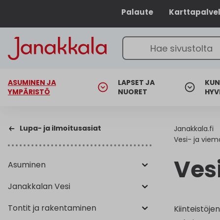
Palaute
Karttapalve
ASUMINEN JA
LAPSET JA
KUN
YMPÄRISTÖ
NUORET
HYV
Lupa- ja ilmoitusasiat
Janakkala.fi
Vesi- ja viem
Ves
Asuminen
Janakkalan Vesi
Tontit ja rakentaminen
Kiinteistöje