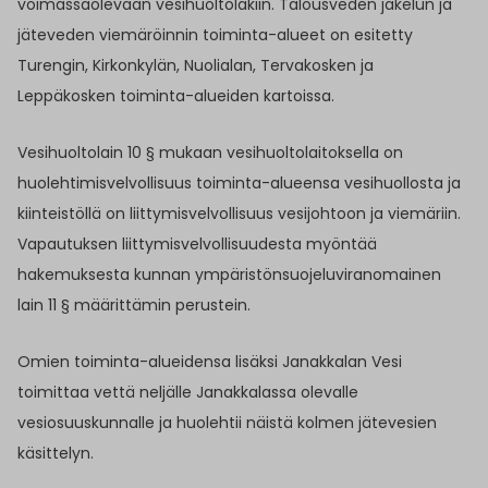
voimassaolevaan vesihuoltolakiin. Talousveden jakelun ja
jäteveden viemäröinnin toiminta-alueet on esitetty
Turengin, Kirkonkylän, Nuolialan, Tervakosken ja
Leppäkosken toiminta-alueiden kartoissa.
Vesihuoltolain 10 § mukaan vesihuoltolaitoksella on
huolehtimisvelvollisuus toiminta-alueensa vesihuollosta ja
kiinteistöllä on liittymisvelvollisuus vesijohtoon ja viemäriin.
Vapautuksen liittymisvelvollisuudesta myöntää
hakemuksesta kunnan ympäristönsuojeluviranomainen
lain 11 § määrittämin perustein.
Omien toiminta-alueidensa lisäksi Janakkalan Vesi
toimittaa vettä neljälle Janakkalassa olevalle
vesiosuuskunnalle ja huolehtii näistä kolmen jätevesien
käsittelyn.