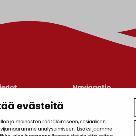
iedot
Navigaatio
ää evästeitä
ASUMINEN JA YMPÄRISTÖ
an kunta
lo
LAPSET JA NUORET
n ja mainosten räätälöimiseen, sosiaalisen
 1, 14200 Turenki
ävijämäärämme analysoimiseen. Lisäksi jaamme
KUNTALAISTEN HYVINVOINTI