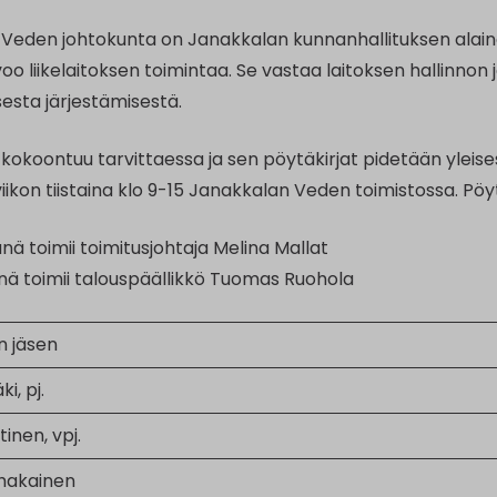
Veden johtokunta on Janakkalan kunnanhallituksen alainen
voo liikelaitoksen toimintaa. Se vastaa laitoksen hallinnon 
esta järjestämisestä.
kokoontuu tarvittaessa ja sen pöytäkirjat pidetään yleise
ikon tiistaina klo 9-15 Janakkalan Veden toimistossa. Pöyt
jänä toimii toimitusjohtaja Melina Mallat
inä toimii talouspäällikkö Tuomas Ruohola
n jäsen
i, pj.
inen, vpj.
hakainen