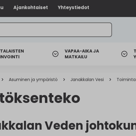
lu
Ajankohtaiset
Yhteystiedot
TALAISTEN
VAPAA-AIKA JA
INVOINTI
MATKAILU
Asuminen ja ympäristö
Janakkalan Vesi
Toiminta
töksenteko
kkalan Veden johtoku