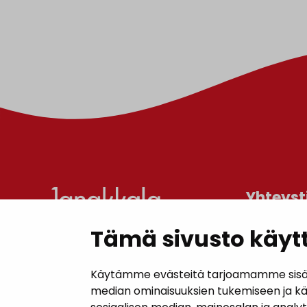
Yhteyst
Tämä sivusto käytt
Janakkal
Kunnanta
Käytämme evästeitä tarjoamamme sisällö
Juttilantie
median ominaisuuksien tukemiseen ja k