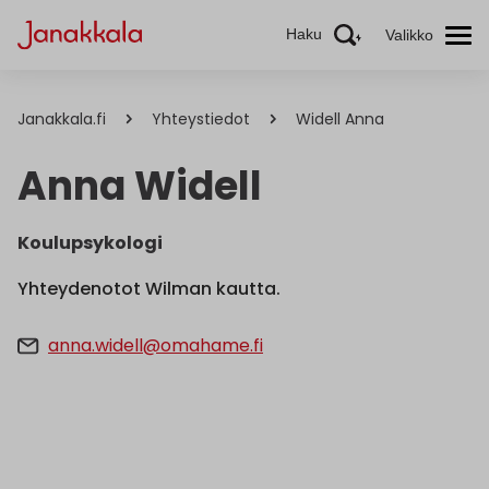
Haku
Valikko
Janakkala.fi
Yhteystiedot
Widell Anna
Anna Widell
Koulupsykologi
Yhteydenotot Wilman kautta.
anna.widell@omahame.fi