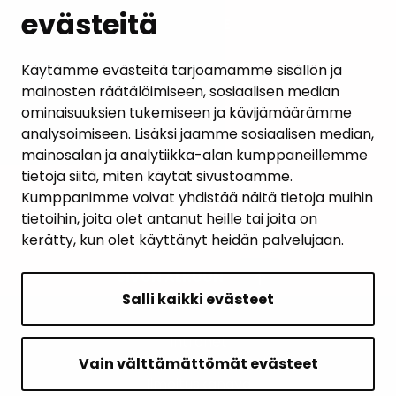
evästeitä
PALAUTE
AJANKOHTAISET
Käytämme evästeitä tarjoamamme sisällön ja
mainosten räätälöimiseen, sosiaalisen median
YHTEYSTIEDOT
ominaisuuksien tukemiseen ja kävijämäärämme
analysoimiseen. Lisäksi jaamme sosiaalisen median,
KARTTAPALVELU
mainosalan ja analytiikka-alan kumppaneillemme
tietoja siitä, miten käytät sivustoamme.
Kumppanimme voivat yhdistää näitä tietoja muihin
tietoihin, joita olet antanut heille tai joita on
kerätty, kun olet käyttänyt heidän palvelujaan.
SIVUN ALKUUN
Salli kaikki evästeet
Intranet
Saavutettavuusseloste
Vain välttämättömät evästeet
Ilmoituskanava