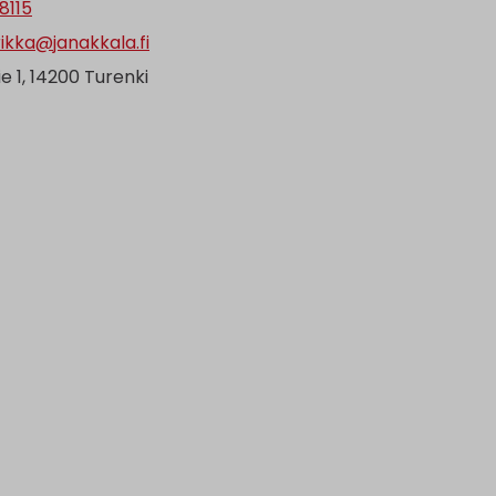
8115
rikka@janakkala.fi
ie 1, 14200 Turenki