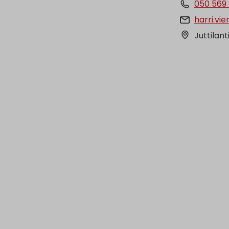
050 569 
harri.vie
Juttilant