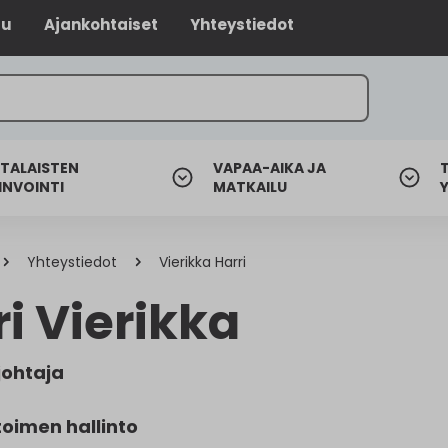
lu
Ajankohtaiset
Yhteystiedot
TALAISTEN
VAPAA-AIKA JA
INVOINTI
MATKAILU
Yhteystiedot
Vierikka Harri
i Vierikka
johtaja
toimen hallinto