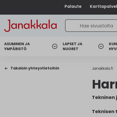
Palaute
Karttapalve
ASUMINEN JA
LAPSET JA
KUN
YMPÄRISTÖ
NUORET
HYV
Takaisin yhteystietoihin
Janakkala.fi
Harr
Tekninen 
Teknisen 