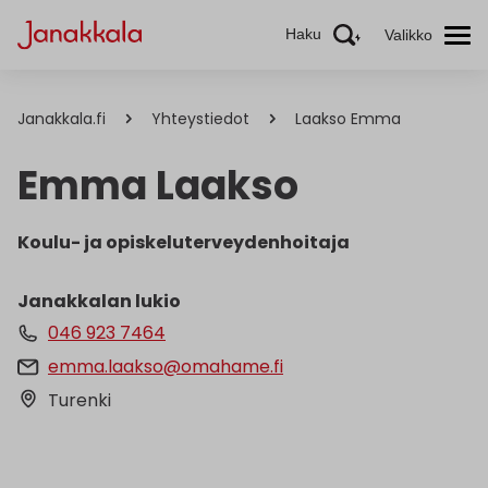
Haku
Valikko
Janakkala.fi
Yhteystiedot
Laakso Emma
Emma Laakso
Koulu- ja opiskeluterveydenhoitaja
Janakkalan lukio
046 923 7464
emma.laakso@omahame.fi
Turenki