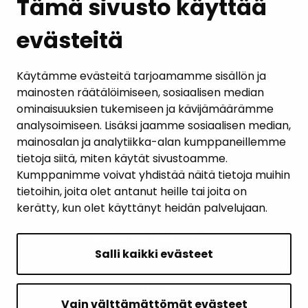
Tämä sivusto käyttää
evästeitä
PALAUTE
AJANKOHTAISET
Käytämme evästeitä tarjoamamme sisällön ja
mainosten räätälöimiseen, sosiaalisen median
YHTEYSTIEDOT
ominaisuuksien tukemiseen ja kävijämäärämme
analysoimiseen. Lisäksi jaamme sosiaalisen median,
KARTTAPALVELU
mainosalan ja analytiikka-alan kumppaneillemme
tietoja siitä, miten käytät sivustoamme.
Kumppanimme voivat yhdistää näitä tietoja muihin
tietoihin, joita olet antanut heille tai joita on
kerätty, kun olet käyttänyt heidän palvelujaan.
SIVUN ALKUUN
Salli kaikki evästeet
Intranet
Saavutettavuusseloste
Vain välttämättömät evästeet