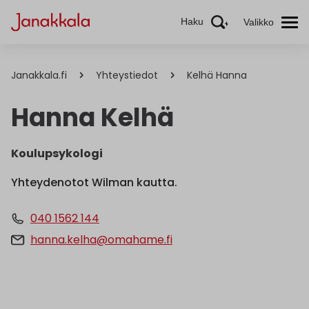
Haku
Valikko
Janakkala.fi
Yhteystiedot
Kelhä Hanna
Hanna Kelhä
Koulupsykologi
Yhteydenotot Wilman kautta.
040 1562 144
hanna.kelha@omahame.fi