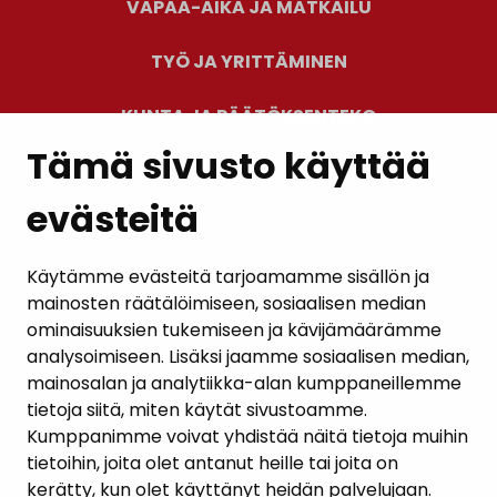
VAPAA-AIKA JA MATKAILU
TYÖ JA YRITTÄMINEN
KUNTA JA PÄÄTÖKSENTEKO
Tämä sivusto käyttää
evästeitä
PALAUTE
AJANKOHTAISET
Käytämme evästeitä tarjoamamme sisällön ja
mainosten räätälöimiseen, sosiaalisen median
YHTEYSTIEDOT
ominaisuuksien tukemiseen ja kävijämäärämme
analysoimiseen. Lisäksi jaamme sosiaalisen median,
KARTTAPALVELU
mainosalan ja analytiikka-alan kumppaneillemme
tietoja siitä, miten käytät sivustoamme.
Kumppanimme voivat yhdistää näitä tietoja muihin
tietoihin, joita olet antanut heille tai joita on
kerätty, kun olet käyttänyt heidän palvelujaan.