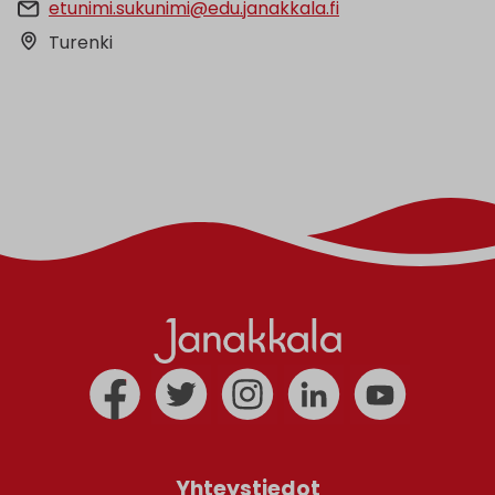
etunimi.sukunimi@edu.janakkala.fi
Turenki
Yhteystiedot