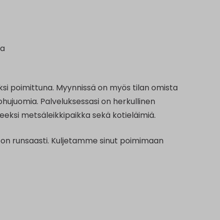
aa
iiksi poimittuna. Myynnissä on myös tilan omista
ohujuomia. Palveluksessasi on herkullinen
eeksi metsäleikkipaikka sekä kotieläimiä.
aa on runsaasti. Kuljetamme sinut poimimaan