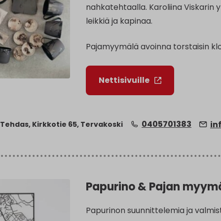
nahkatehtaalla. Karoliina Viskarin yk
leikkiä ja kapinaa.
Pajamyymälä avoinna torstaisin klo
Nettisivuille
0405701383
in
Tehdas, Kirkkotie 65, Tervakoski
Papurino & Pajan myym
Papurinon suunnittelemia ja valmist