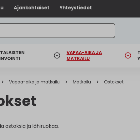
lu
Ajankohtaiset
Yhteystiedot
TALAISTEN
VAPAA-AIKA JA
INVOINTI
MATKAILU
Vapaa-aika ja matkailu
Matkailu
Ostokset
okset
ia ostoksia ja lähiruokaa.