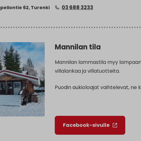
03 688 3233
ellontie 62, Turenki
Mannilan tila
Mannilan lammastila myy lampaanli
villalankaa ja villatuotteita.
Puodin aukioloajat vaihtelevat, ne 
Facebook-sivulle