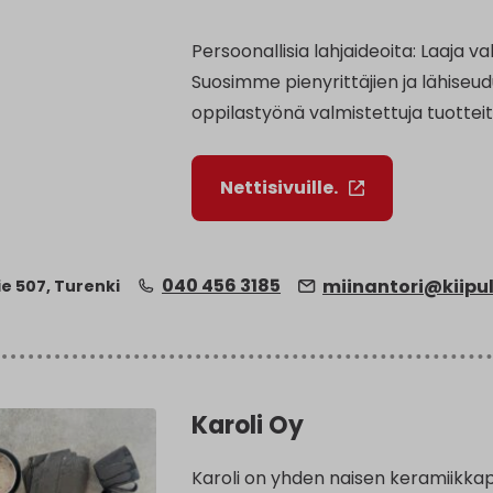
Persoonallisia lahjaideoita: Laaja v
Suosimme pienyrittäjien ja lähiseud
oppilastyönä valmistettuja tuotteit
Nettisivuille.
040 456 3185
miinantori@kiipul
ie 507, Turenki
Karoli Oy
Karoli on yhden naisen keramiikkapa