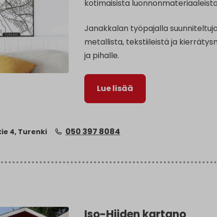
kotimaisista luonnonmateriaaleist
Janakkalan työpajalla suunniteltuja
metallista, tekstiileistä ja kierräty
ja pihalle.
Lue lisää
050 397 8084
ie 4, Turenki
Iso-Hiiden kartano