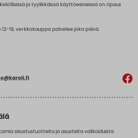
silöllisissä ja tyylikkäissä käyttöesineissä on ripaus
 12-19, verkkokauppa palvelee joka päivä.
fo@karoli.fi
älä
amia sisustustuotteita ja asusteita valikoiduista