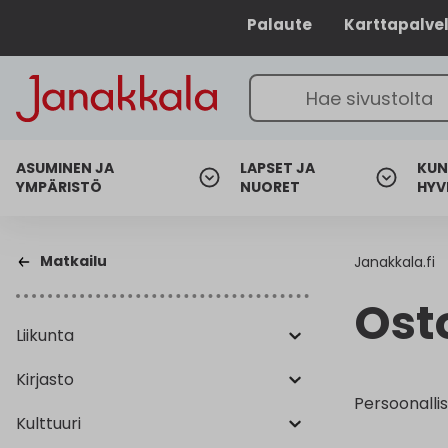
Palaute
Karttapalve
ASUMINEN JA
LAPSET JA
KUN
YMPÄRISTÖ
NUORET
HYV
Matkailu
Janakkala.fi
Ost
Liikunta
Kirjasto
Persoonallis
Kulttuuri