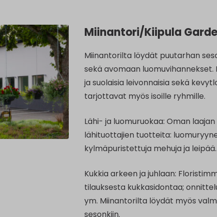
Miinantori/Kiipula Gard
Miinantorilta löydät puutarhan ses
sekä avomaan luomuvihannekset. Kah
ja suolaisia leivonnaisia sekä kevyt
tarjottavat myös isoille ryhmille.
Lähi- ja luomuruokaa: Oman laajan 
lähituottajien tuotteita: luomuryyn
kylmäpuristettuja mehuja ja leipää.
Kukkia arkeen ja juhlaan: Floristi
tilauksesta kukkasidontaa; onnittelu
ym. Miinantorilta löydät myös valmi
sesonkiin.