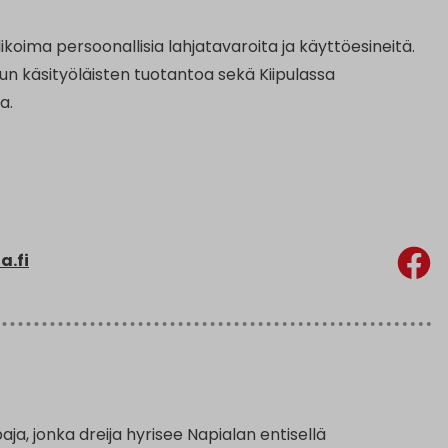
alikoima persoonallisia lahjatavaroita ja käyttöesineitä.
un käsityöläisten tuotantoa sekä Kiipulassa
a.
a.fi
ja, jonka dreija hyrisee Napialan entisellä