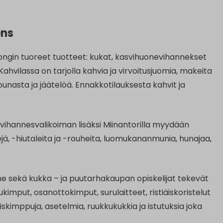
ens
ongin tuoreet tuotteet: kukat, kasvihuonevihannekset
vilassa on tarjolla kahvia ja virvoitusjuomia, makeita
lounasta ja jäätelöä. Ennakkotilauksesta kahvit ja
vihannesvalikoiman lisäksi Miinantorilla myydään
ejä, -hiutaleita ja -rouheita, luomukananmunia, hunajaa,
mme sekä kukka – ja puutarhakaupan opiskelijat tekevät
kimput, osanottokimput, surulaitteet, ristiäiskoristelut
skimppuja, asetelmia, ruukkukukkia ja istutuksia joka