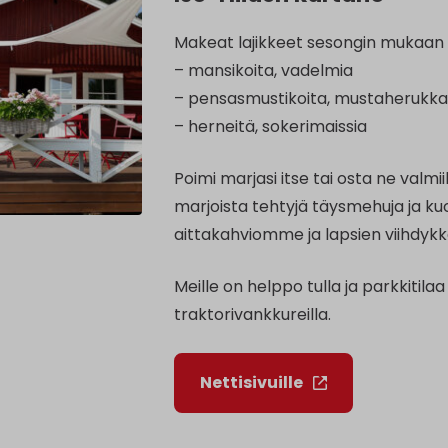
Makeat lajikkeet sesongin mukaan
– mansikoita, vadelmia
– pensasmustikoita, mustaherukk
– herneitä, sokerimaissia
Poimi marjasi itse tai osta ne valm
marjoista tehtyjä täysmehuja ja ku
aittakahviomme ja lapsien viihdykk
Meille on helppo tulla ja parkkitil
traktorivankkureilla.
Nettisivuille