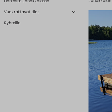
Janakkalan 
Harrasta Janakkalassa
Vuokrattavat tilat
Ryhmille