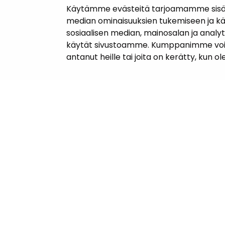
Käytämme evästeitä tarjoamamme sisällö
median ominaisuuksien tukemiseen ja k
sosiaalisen median, mainosalan ja analy
käytät sivustoamme. Kumppanimme voivat y
antanut heille tai joita on kerätty, kun o
Yhteyst
Janakkal
Kunnanta
Juttilantie
Puh. 050 
kirjaamo@