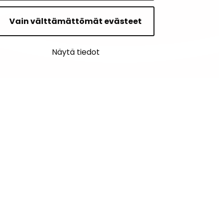
Vain välttämättömät evästeet
Näytä tiedot
PALAUTE
AJANKOHTAISET
YHTEYSTIEDOT
KARTTAPALVELU