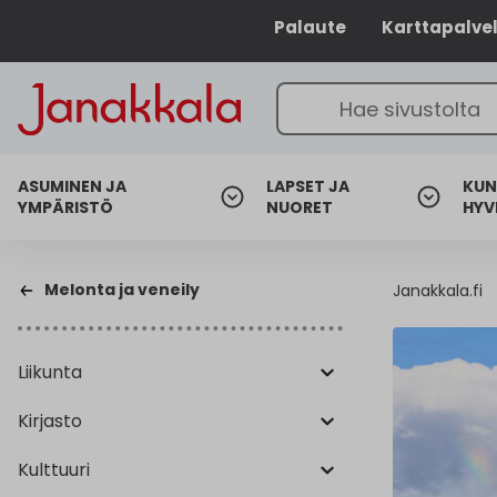
Palaute
Karttapalve
ASUMINEN JA
LAPSET JA
KUN
YMPÄRISTÖ
NUORET
HYV
Melonta ja veneily
Janakkala.fi
Liikunta
Kirjasto
Kulttuuri