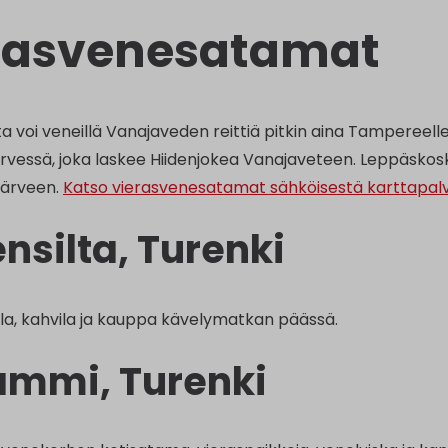
rasvenesatamat
a voi veneillä Vanajaveden reittiä pitkin aina Tampereell
rvessä, joka laskee Hiidenjokea Vanajaveteen. Leppäskos
järveen.
Katso vierasvenesatamat sähköisestä karttapalv
ensilta, Turenki
la, kahvila ja kauppa kävelymatkan päässä.
ammi, Turenki