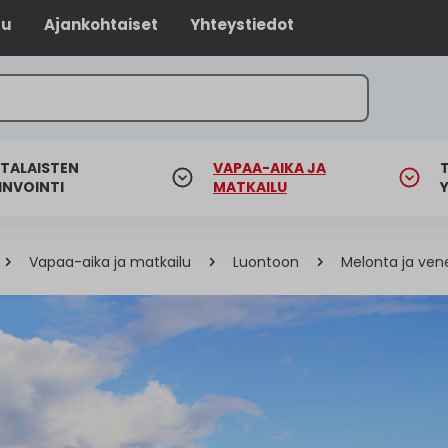
lu
Ajankohtaiset
Yhteystiedot
TALAISTEN
VAPAA-AIKA JA
INVOINTI
MATKAILU
Vapaa-aika ja matkailu
Luontoon
Melonta ja vene