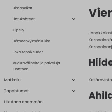
Vie
Uimapaikat
Lintukohteet
Kiipeily
Janakkalast
Kernaalanjä
Hämeenkylmänkukka
Kernaalaan
Jokaisenoikeudet
Hiid
Vuokravälineitä ja palveluja
luontoon
Kesäravinto
Matkailu
Tapahtumat
Ahil
Liikutaan enemmän