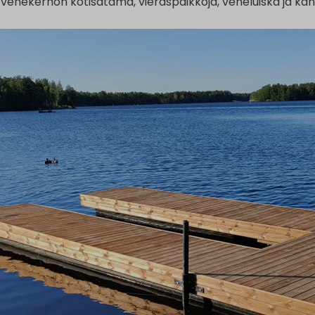
venekerhon kotisatama, vieraspaikkoja, veneluiska ja kano