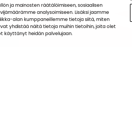
n ja mainosten räätälöimiseen, sosiaalisen
ävijämäärämme analysoimiseen. Lisäksi jaamme
tiikka-alan kumppaneillemme tietoja siitä, miten
hdistää näitä tietoja muihin tietoihin, joita olet
let käyttänyt heidän palvelujaan.
iedot
Navigaatio
ASUMINEN JA YMPÄRISTÖ
an kunta
lo
LAPSET JA NUORET
 1, 14200 Turenki
KUNTALAISTEN HYVINVOINTI
5090 449
janakkala.fi
VAPAA-AIKA JA MATKAILU