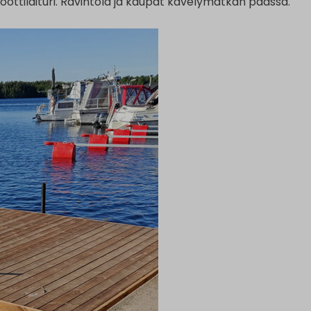
ottilaituri. Ravintola ja kaupat kävelymatkan päässä.