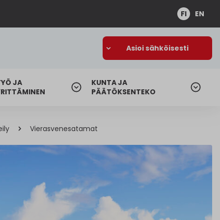
FI
EN
Asioi sähköisesti
TYÖ JA
KUNTA JA
YRITTÄMINEN
PÄÄTÖKSENTEKO
ily
Vierasvenesatamat