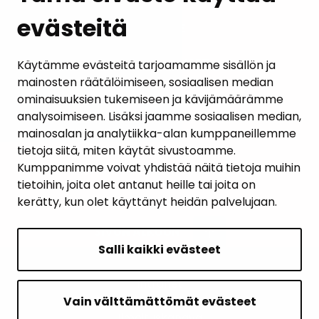
evästeitä
PALAUTE
AJANKOHTAISET
Käytämme evästeitä tarjoamamme sisällön ja
mainosten räätälöimiseen, sosiaalisen median
YHTEYSTIEDOT
ominaisuuksien tukemiseen ja kävijämäärämme
analysoimiseen. Lisäksi jaamme sosiaalisen median,
KARTTAPALVELU
mainosalan ja analytiikka-alan kumppaneillemme
tietoja siitä, miten käytät sivustoamme.
Kumppanimme voivat yhdistää näitä tietoja muihin
tietoihin, joita olet antanut heille tai joita on
kerätty, kun olet käyttänyt heidän palvelujaan.
SIVUN ALKUUN
Salli kaikki evästeet
Intranet
Saavutettavuusseloste
Vain välttämättömät evästeet
Ilmoituskanava