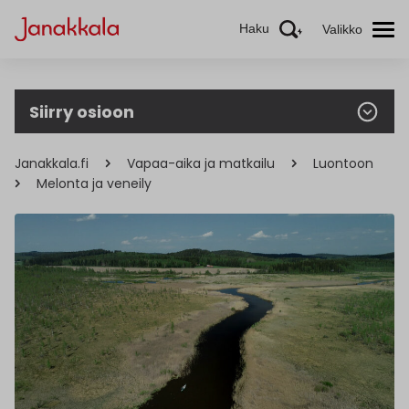
Haku
Valikko
Siirry osioon
Janakkala.fi
Vapaa-aika ja matkailu
Luontoon
Melonta ja veneily