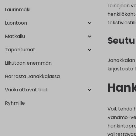
Lainojaan vo
Laurinmäki
henkilökohta
tekstiviestill
Luontoon
Matkailu
Seutu
Tapahtumat
Janakkalan k
Liikutaan enemmän
kirjastoista
Harrasta Janakkalassa
Hank
Vuokrattavat tilat
Ryhmille
Voit tehdä 
Vanamo-verk
hankintapro
valitettavas