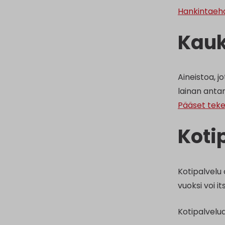
Hankintaehd
Kauk
Aineistoa, j
lainan anta
Pääset teke
Koti
Kotipalvelu 
vuoksi voi it
Kotipalvelu