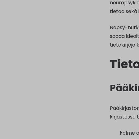
neuropsykiat
tietoa sekä 
Nepsy-nurkk
saada ideoit
tietokirjoja 
Tiet
Pääki
Pääkirjaston
kirjastossa 
kolme a