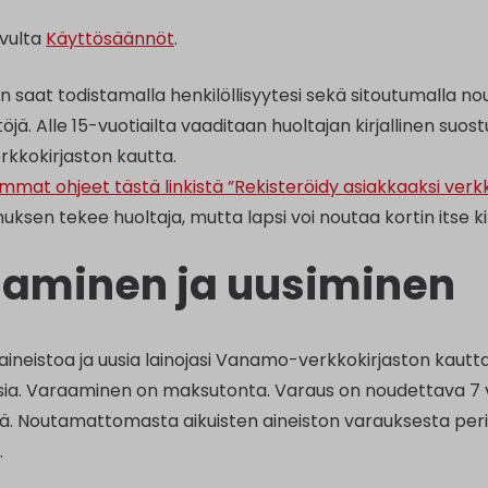
ivulta
Käyttösäännöt
.
in saat todistamalla henkilöllisyytesi sekä sitoutumalla n
jä. Alle 15-vuotiailta vaaditaan huoltajan kirjallinen suos
kkokirjaston kautta.
mmat ohjeet tästä linkistä ”Rekisteröidy asiakkaaksi ver
ksen tekee huoltaja, mutta lapsi voi noutaa kortin itse ki
aminen ja uusiminen
aineistoa ja uusia lainojasi Vanamo-verkkokirjaston kautta
uksia. Varaaminen on maksutonta. Varaus on noudettava 
ä. Noutamattomasta aikuisten aineiston varauksesta perit
.