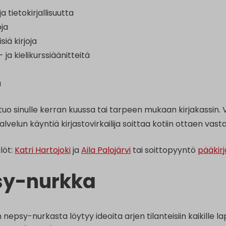
a tietokirjallisuutta
oja
siä kirjoja
- ja kielikurssiäänitteitä
a
tuo sinulle kerran kuussa tai tarpeen mukaan kirjakassin. V
lvelun käyntiä kirjastovirkailija soittaa kotiin ottaen vas
löt:
Katri Hartojoki
ja
Aila Palojärvi
tai soittopyyntö
pääkir
sy-nurkka
nepsy-nurkasta löytyy ideoita arjen tilanteisiin kaikille laps