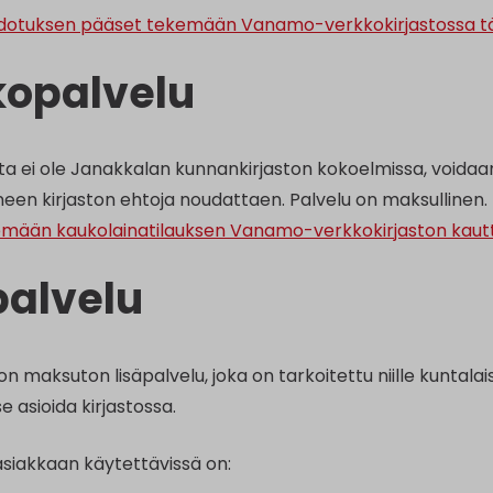
otuksen pääset tekemään Vanamo-verkkokirjastossa täs
opalvelu
ota ei ole Janakkalan kunnankirjaston kokoelmissa, voidaan
neen kirjaston ehtoja noudattaen. Palvelu on maksullinen.
mään kaukolainatilauksen Vanamo-verkkokirjaston kautta
palvelu
on maksuton lisäpalvelu, joka on tarkoitettu niille kuntala
se asioida kirjastossa.
asiakkaan käytettävissä on: