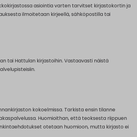
kkokirjastossa asiointia varten tarvitset kirjastokortin ja
ksesta ilmoitetaan kirjeellä, sähköpostilla tai
n tai Hattulan kirjastoihin. Vastaavasti näistä
lvelupisteisiin.
nnankirjaston kokoelmissa. Tarkista ensin tilanne
iakaspalvelussa. Huomioithan, että teoksesta riippuen
ankintaehdotukset otetaan huomioon, mutta kirjasto ei