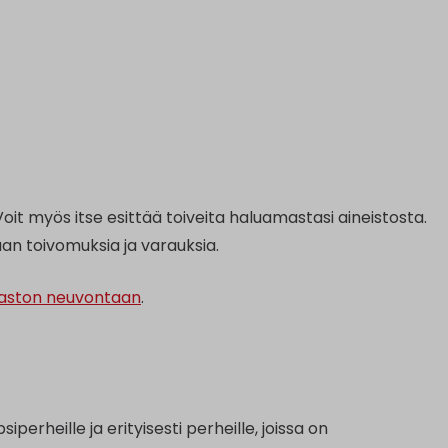
oit myös itse esittää toiveita haluamastasi aineistosta.
taan toivomuksia ja varauksia.
jaston neuvontaan
.
iperheille ja erityisesti perheille, joissa on