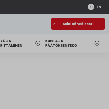
FI
EN
Asioi sähköisesti
TYÖ JA
KUNTA JA
YRITTÄMINEN
PÄÄTÖKSENTEKO