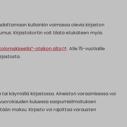
oudattamaan kulloinkin voimassa olevia kirjaston
tumus. Kirjastokortin voit tilata etukäteen myös
kkolomakkeella”-otsikon alta
. Alle 15-vuotiaille
rjastosta.
 tai käymällä kirjastossa. Aineiston varaamisessa voi
7 vuorokauden kuluessa saapumisilmoituksen
ään maksu. Kirjasto voi rajoittaa varausten