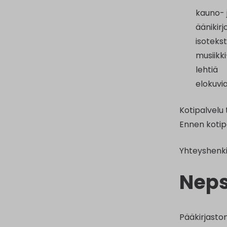
kauno- j
äänikirj
isoteksti
musiikki
lehtiä
elokuvi
Kotipalvelu 
Ennen kotipa
Yhteyshenki
Nep
Pääkirjaston 