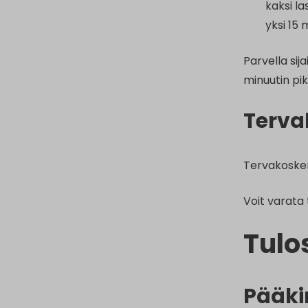
kaksi l
yksi 15
Parvella sij
minuutin pik
Terva
Tervakosken 
Voit varata 
Tulo
Pääki