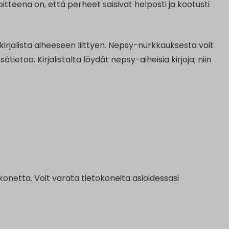
tteena on, että perheet saisivat helposti ja kootusti
irjalista aiheeseen liittyen. Nepsy-nurkkauksesta voit
ietoa. Kirjalistalta löydät nepsy-aiheisia kirjoja; niin
konetta. Voit varata tietokoneita asioidessasi