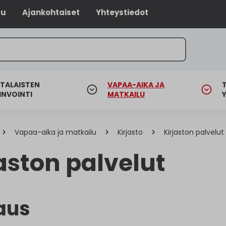
lu
Ajankohtaiset
Yhteystiedot
TALAISTEN
VAPAA-AIKA JA
INVOINTI
MATKAILU
Vapaa-aika ja matkailu
Kirjasto
Kirjaston palvelut
aston palvelut
aus