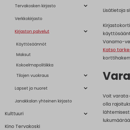
Tervakosken kirjasto
Lisätietoja s
Verkkokirjasto
Kirjastokort
Kirjaston palvelut
käyttösääntö
Vanamo-ver
Käyttösäännöt
Katso tarke
Maksut
korttihakemu
Kokoelmapolitiikka
Vara
Tilojen vuokraus
Lapset ja nuoret
Voit varata 
Janakkalan yhteinen kirjasto
olla rajoit
lähtemisest
Kulttuuri
lukumäärää
Kino Tervakoski