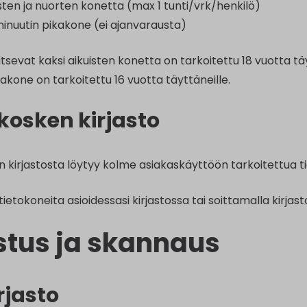
asten ja nuorten konetta (max 1 tunti/vrk/henkilö)
 minuutin pikakone (ei ajanvarausta)
aitsevat kaksi aikuisten konetta on tarkoitettu 18 vuotta t
akone on tarkoitettu 16 vuotta täyttäneille.
kosken kirjasto
kirjastosta löytyy kolme asiakaskäyttöön tarkoitettua tie
tietokoneita asioidessasi kirjastossa tai soittamalla kirjast
stus ja skannaus
rjasto