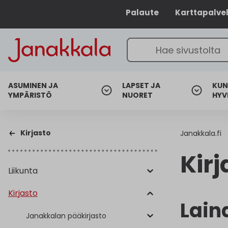
Palaute
Karttapalve
ASUMINEN JA
LAPSET JA
KUN
YMPÄRISTÖ
NUORET
HYV
Kirjasto
Janakkala.fi
Kirj
Liikunta
Kirjasto
Lain
Janakkalan pääkirjasto