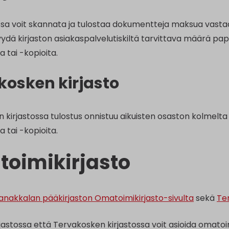
ssa voit skannata ja tulostaa dokumentteja maksua vastaa
ydä kirjaston asiakaspalvelutiskiltä tarvittava määrä pap
a tai -kopioita.
kosken kirjasto
 kirjastossa tulostus onnistuu aikuisten osaston kolmelta 
a tai -kopioita.
oimikirjasto
anakkalan pääkirjaston Omatoimikirjasto-sivulta
sekä
Te
astossa että Tervakosken kirjastossa voit asioida omatoim