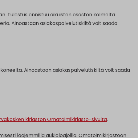
n. Tulostus onnistuu aikuisten osaston kolmelta
eria. Ainoastaan asiakaspalvelutiskiltä voit saada
koneelta. Ainoastaan asiakaspalvelutiskiltä voit saada
rvakosken kirjaston Omatoimikirjasto-sivulta
.
isesti laajemmilla aukioloajoilla. Omatoimikirjastoon