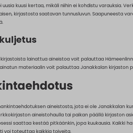
i uusia kuusi kertaa, mikäli niihin ei kohdistu varauksia. Ver
isen, kirjastosta saatavan tunnusluvun. Saapuneesta varau
ä.
kuljetus
irjastoista lainattua aineistoa voit palauttaa Hämeenlinna
 lainatun materiaalin voit palauttaa Janakkalan kirjaston pa
intaehdotus
hankintaehdotuksen aineistosta, jota ei ole Janakkalan ku
kokirjaston aineistohaulla tai paikan päällä kirjaston as
sessi saattaa kestää pitkäänkin, jopa kuukausia. Kaikki h
ti voi toteuttaa kaikkia toiveita.