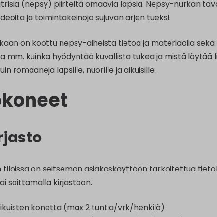
risia (nepsy) piirteitä omaavia lapsia. Nepsy-nurkan tavoi
ideoita ja toimintakeinoja sujuvan arjen tueksi.
aan on koottu nepsy-aiheista tietoa ja materiaalia sekä k
a mm. kuinka hyödyntää kuvallista tukea ja mistä löytää lisät
kuin romaaneja lapsille, nuorille ja aikuisille.
okoneet
rjasto
 tiloissa on seitsemän asiakaskäyttöön tarkoitettua tieto
tai soittamalla kirjastoon.
ikuisten konetta (max 2 tuntia/vrk/henkilö)