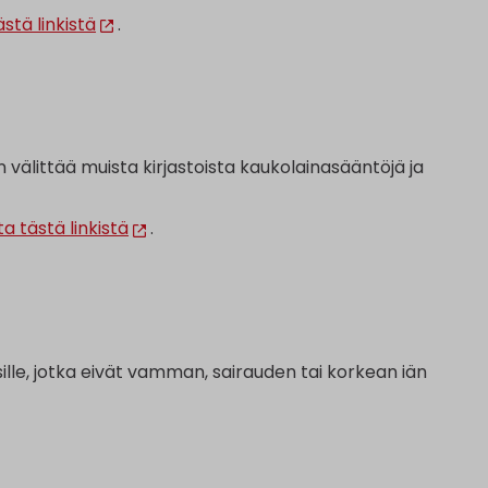
tä linkistä
.
 välittää muista kirjastoista kaukolainasääntöjä ja
 tästä linkistä
.
isille, jotka eivät vamman, sairauden tai korkean iän