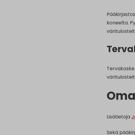
Pääkirjasto
koneelta. Py
väritulosteit
Terva
Tervakosken
väritulosteit
Omat
Lisätietoja
J
Sekä pääkirj