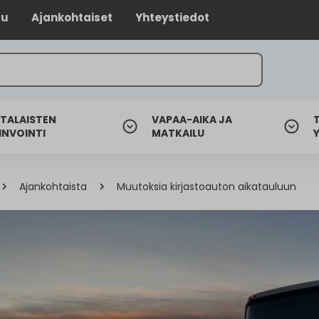
lu
Ajankohtaiset
Yhteystiedot
TALAISTEN
VAPAA-AIKA JA
INVOINTI
MATKAILU
Ajankohtaista
Muutoksia kirjastoauton aikatauluun