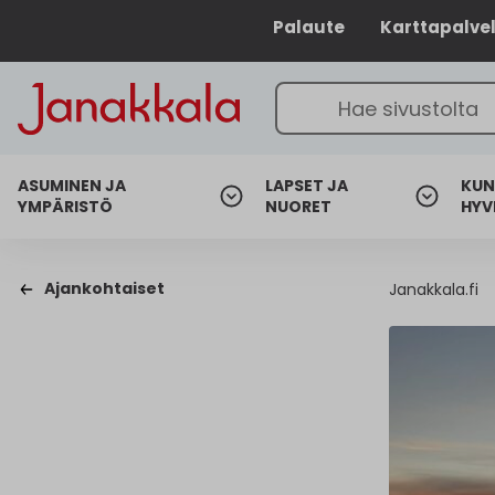
Palaute
Karttapalve
ASUMINEN JA
LAPSET JA
KUN
YMPÄRISTÖ
NUORET
HYV
Ajankohtaiset
Janakkala.fi