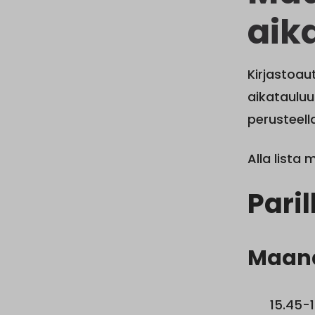
aik
Kirjastoaut
aikatauluu
perusteella
Alla lista
Paril
Maan
15.45-1