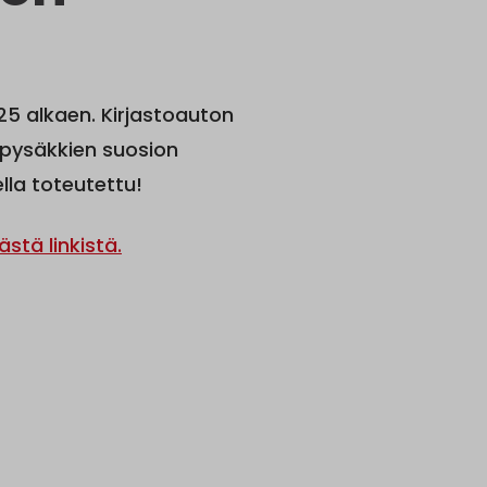
2025 alkaen. Kirjastoauton
ä pysäkkien suosion
ella toteutettu!
tä linkistä.