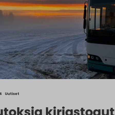
4
Uutiset
toksia kirjastoau