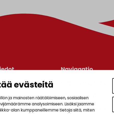
iedot
Navigaatio
ää evästeitä
ASUMINEN JA YMPÄRISTÖ
an kunta
lo
LAPSET JA NUORET
n ja mainosten räätälöimiseen, sosiaalisen
 1, 14200 Turenki
ävijämäärämme analysoimiseen. Lisäksi jaamme
KUNTALAISTEN HYVINVOINTI
tiikka-alan kumppaneillemme tietoja siitä, miten
5090 449