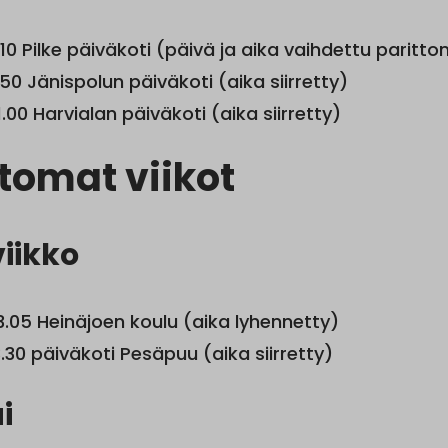
10 Pilke päiväkoti (päivä ja aika vaihdettu parit
50 Jänispolun päiväkoti (aika siirretty)
1.00 Harvialan päiväkoti (aika siirretty)
ttomat viikot
iikko
3.05 Heinäjoen koulu (aika lyhennetty)
3.30 päiväkoti Pesäpuu (aika siirretty)
i