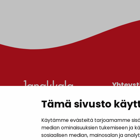
Yhteyst
Tämä sivusto käytt
Janakkal
Kunnanta
Käytämme evästeitä tarjoamamme sisällö
Juttilantie
median ominaisuuksien tukemiseen ja k
sosiaalisen median, mainosalan ja analy
Puh. 050 