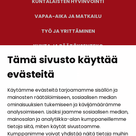
KUNTALAISTEN HYVINVOINTI
VAPAA-AIKA JA MATKAILU
TYÖ JA YRITTÄMINEN
KUNTA JA PÄÄTÖKSENTEKO
Tämä sivusto käyttää
evästeitä
PALAUTE
AJANKOHTAISET
Käytämme evästeitä tarjoamamme sisällön ja
mainosten räätälöimiseen, sosiaalisen median
YHTEYSTIEDOT
ominaisuuksien tukemiseen ja kävijämäärämme
analysoimiseen. Lisäksi jaamme sosiaalisen median,
KARTTAPALVELU
mainosalan ja analytiikka-alan kumppaneillemme
tietoja siitä, miten käytät sivustoamme.
Kumppanimme voivat yhdistää näitä tietoja muihin